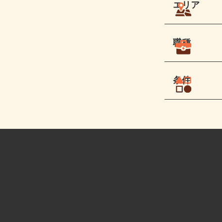
エリア
職種
条件