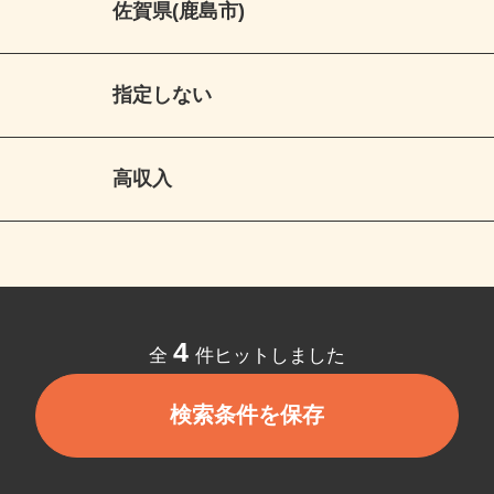
佐賀県(鹿島市)
指定しない
高収入
4
全
件ヒットしました
検索条件を保存