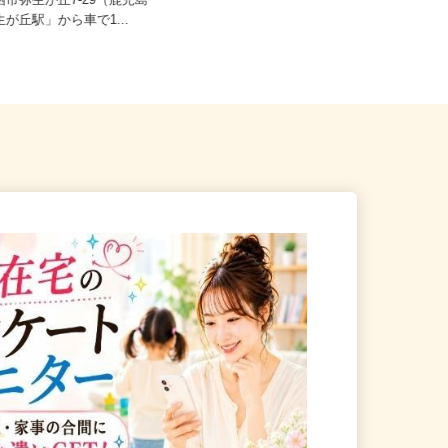
鳥栖市弥生が丘7-29（鹿児島
佐賀県神埼市神埼町田道ケ里2316-1
生が丘駅」から車で1...
（★マイカー通期OK）／オ...