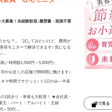
調査員・在宅モニター
ー大募集！未経験歓迎♪履歴書・面接不要
合うかな？」「試してみたいけど、費用が
、美容モニターで解決できます♪ 気になる
メン…
制／時間額1,500円～5,000円）
自宅やお近くの店舗で間時間に働けます♪
スキマ時間でサクッと♪ ☆1日のみ～中長
みの1回きり・単発も大歓迎！ ★会社員・