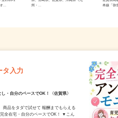
熊本県、鹿児島県、長崎県、大分
2316-1
県、宮崎県、佐賀県、沖縄県《九
佐賀県
...
州・...
本線「弥
ータ入力
なし・自分のペースでOK！〈佐賀県〉
、商品をタダで試せて 報酬までもらえる