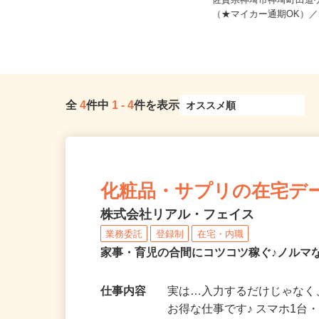
佐賀県鳥栖市弥生が丘7-29（鹿児島
佐賀県神埼市神埼町田道ケ里
本線「弥生が丘駅」から車で1...
（★マイカー通期OK）／オ
全
4
件中
1
-
4
件を表示
化粧品・サプリの在宅デ
株式会社リアル・フェイス
業務委託
登録制
在宅・内職
家事・育児の合間にコツコツ稼ぐ♪ノルマ
仕事内容
実は…入力するだけじゃなく