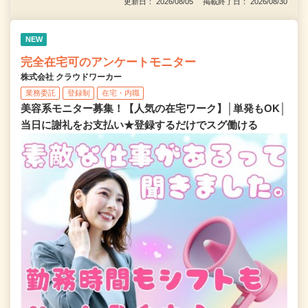
更新日： 2026/08/05 掲載終了日： 2026/08/30
NEW
完全在宅可のアンケートモニター
株式会社 クラウドワーカー
業務委託
登録制
在宅・内職
美容系モニター募集！【人気の在宅ワーク】│単発もOK│
当日に謝礼をお支払い★登録するだけでスグ働ける