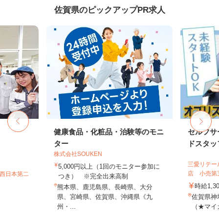
佐賀県のピックアップPR求人
フ
健康食品・化粧品・治験等のモニ
セルフサ
ター
ドスタッ
株式会社SOUKEN
三愛リテー
5,000円以上（1回のモニター参加に
店 小売第
T西日本第二
つき） ※完全出来高制
時給1,3
熊本県、鹿児島県、長崎県、大分
県、宮崎県、佐賀県、沖縄県《九
佐賀県神埼
州・...
（★マイカ