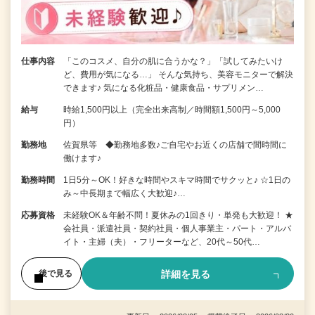
仕事内容
「このコスメ、自分の肌に合うかな？」「試してみたいけ
ど、費用が気になる…」 そんな気持ち、美容モニターで解決
できます♪ 気になる化粧品・健康食品・サプリメン…
給与
時給1,500円以上（完全出来高制／時間額1,500円～5,000
円）
勤務地
佐賀県等 ◆勤務地多数♪ご自宅やお近くの店舗で間時間に
働けます♪
勤務時間
1日5分～OK！好きな時間やスキマ時間でサクッと♪ ☆1日の
み～中長期まで幅広く大歓迎♪…
応募資格
未経験OK＆年齢不問！夏休みの1回きり・単発も大歓迎！ ★
会社員・派遣社員・契約社員・個人事業主・パート・アルバ
イト・主婦（夫）・フリーターなど、20代～50代…
詳細を見る
後で見る