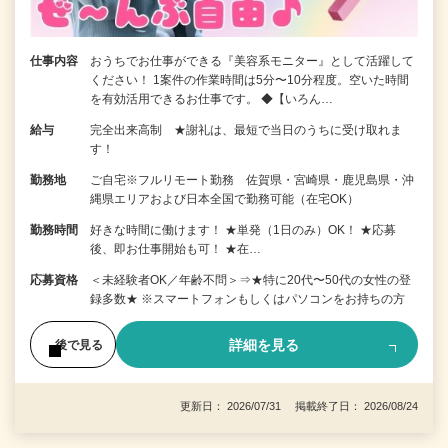
仕事内容
おうちでお仕事ができる『美容系モニター』として活躍して
ください！ 1案件の作業時間は5分〜10分程度。空いた時間
を有効活用できるお仕事です。 ◆【いろん…
給与
完全出来高制 ★謝礼は、最短で当日のうちに受け取れま
す！
勤務地
ご自宅※フルリモート勤務 佐賀県・宮崎県・鹿児島県・沖
縄県エリアおよび日本全国で勤務可能（在宅OK）
勤務時間
好きな時間に働けます！ ★単発（1日のみ）OK！ ★応募
後、即お仕事開始も可！ ★在…
応募資格
＜未経験者OK／年齢不問＞⇒★特に20代〜50代の女性の登
録多数★ ※スマートフォンもしくはパソコンをお持ちの方
詳細を見る
後で見る
更新日： 2026/07/31 掲載終了日： 2026/08/24