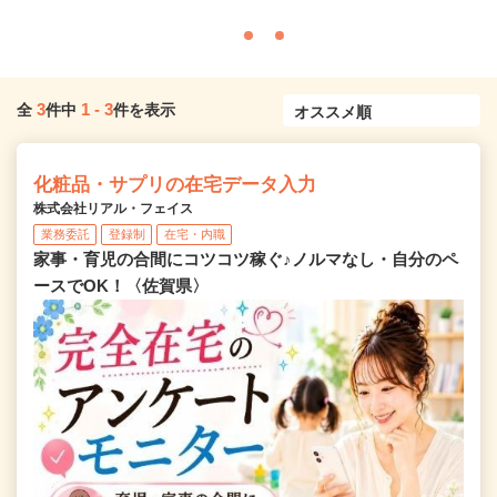
3
1
-
3
全
件中
件を表示
化粧品・サプリの在宅データ入力
株式会社リアル・フェイス
業務委託
登録制
在宅・内職
家事・育児の合間にコツコツ稼ぐ♪ノルマなし・自分のペ
ースでOK！〈佐賀県〉