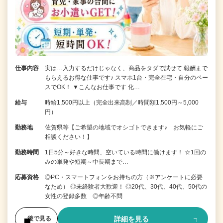
仕事内容
実は…入力するだけじゃなく、商品をタダで試せて 報酬まで
もらえるお得な仕事です♪ スマホ1台・完全在宅・自分のペー
スでOK！ ▼こんなお仕事です 化…
給与
時給1,500円以上（完全出来高制／時間額1,500円～5,000
円）
勤務地
佐賀県等【ご希望の地域でオシゴトできます♪ お気軽にご
相談ください！】
勤務時間
1日5分～好きな時間、空いている時間に働けます！ ☆1回の
みの単発や短期～中長期まで…
応募資格
◎PC・スマートフォンをお持ちの方（※アンケートに必要
なため） ◎未経験者大歓迎！ ◎20代、30代、40代、50代の
女性の登録多数 ◎年齢不問
詳細を見る
後で見る