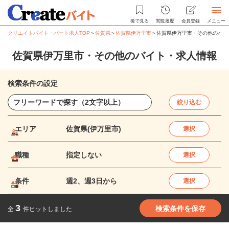
後で見る
閲覧履歴
会員登録
メニュー
クリエイトバイト・パート求人TOP
＞
佐賀県
＞
佐賀県伊万里市
＞
佐賀県伊万里市・その他のバイ
佐賀県伊万里市・その他のバイト・求人情報
検索条件の設定
絞り込む
エリア
佐賀県(伊万里市)
選択
職種
指定しない
選択
条件
週2、週3日から
選択
3
検索条件を保存
全
件ヒットしました