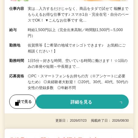
仕事内容
実は…入力するだけじゃなく、商品をタダで試せて 報酬まで
もらえるお得な仕事です♪ スマホ1台・完全在宅・自分のペー
スでOK！ ▼こんなお仕事です 化…
給与
時給1,500円以上（完全出来高制／時間額1,500円～5,000
円）
勤務地
佐賀県等【ご希望の地域でオシゴトできます♪ お気軽にご
相談ください！】
勤務時間
1日5分～好きな時間、空いている時間に働けます！ ☆1回の
みの単発や短期～中長期まで…
応募資格
◎PC・スマートフォンをお持ちの方（※アンケートに必要
なため） ◎未経験者大歓迎！ ◎20代、30代、40代、50代の
女性の登録多数 ◎年齢不問
詳細を見る
後で見る
更新日： 2026/07/23 掲載終了日： 2026/08/30