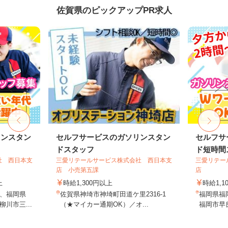
佐賀県のピックアップPR求人
リンスタン
セルフサービスのガソリンスタン
セルフサ
ドスタッフ
ド短時間ス
社 西日本支
三愛リテールサービス株式会社 西日本支
三愛リテー
店 小売第五課
店
上
時給1,300円以上
時給1,1
、福岡県
佐賀県神埼市神埼町田道ケ里2316-1
福岡県福
川市三...
（★マイカー通期OK）／オ...
福岡市早