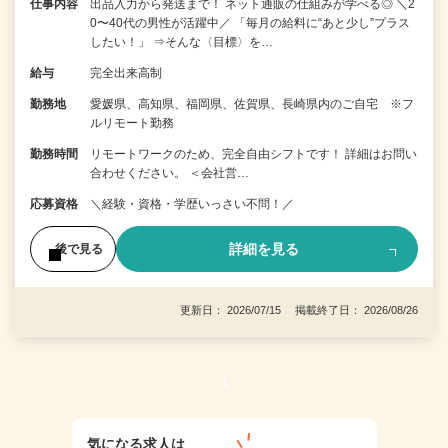
仕事内容
出品入力から発送まで！ ネット通販の仕組みが学べる◎ ＼2
0〜40代の男性が活躍中／ 「毎月の給料に“あと少し”プラス
したい！」 ⇒そんな〈目標〉を…
給与
完全出来高制
勤務地
愛媛県、高知県、福岡県、佐賀県、長崎県内のご自宅 ※フ
ルリモート勤務
勤務時間
リモートワークのため、完全自由シフトです！ 詳細はお問い
合わせください。 ＜会社営…
応募資格
＼経験・資格・学歴いっさい不問！／
詳細を見る
後で見る
更新日： 2026/07/15 掲載終了日： 2026/08/26
1
気になる求人は