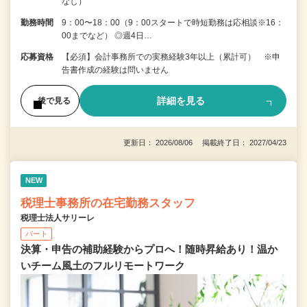
なし）
勤務時間
9：00〜18：00（9：00スタートで時短勤務は応相談※16：
00までなど） ◎週4日…
応募資格
【必須】会計事務所での実務経験3年以上（累計可） ※申
告書作成の経験は問いません
詳細を見る
後で見る
更新日： 2026/08/06 掲載終了日： 2027/04/23
NEW
税理士事務所の在宅勤務スタッフ
税理士法人サリーレ
パート
決算・申告の補助経験からプロへ！随時昇給あり！温か
いチーム⾵⼟のフルリモートワーク