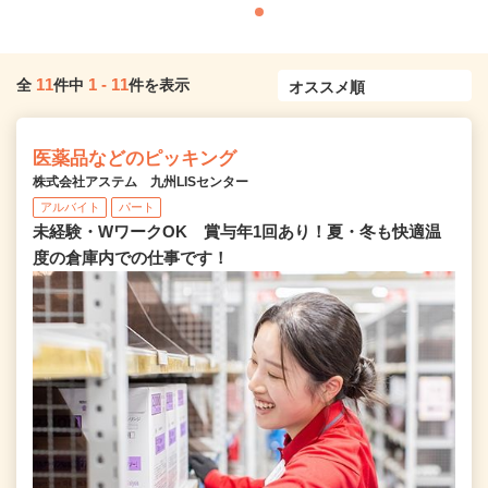
11
1
-
11
全
件中
件を表示
医薬品などのピッキング
株式会社アステム 九州LISセンター
アルバイト
パート
未経験・WワークOK 賞与年1回あり！夏・冬も快適温
度の倉庫内での仕事です！