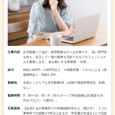
仕事内容
在宅勤務にて会計・経理業務を行うお仕事です。 高い専門性
を持ち、自立して一連の業務を完結できるプロフェッショナ
ルを募集します。 ★お願いする業務例 ・決算…
給与
時給1,400円～1,800円以上 ※経験年数・スキルによる（研
修期間あり：時給1,300…
勤務地
全国どこからでも在宅勤務OK（全国47都道府県対応、転勤
なし）
勤務時間
9：00〜18：00（9：00スタートで時短勤務は応相談※16：
00までなど） ◎週4日…
応募資格
【必須】会計事務所での実務経験5年以上（累計可）、1つの
事務所での経験が3年以上ある方、申告書の作成を1人で完結