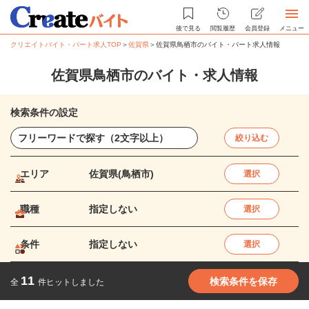
後で見る
閲覧履歴
会員登録
メニュー
クリエイトバイト・パート求人TOP
＞
佐賀県
＞
佐賀県鳥栖市のバイト・パート求人情報
佐賀県鳥栖市のバイト・求人情報
検索条件の設定
絞り込む
エリア
佐賀県(鳥栖市)
選択
職種
指定しない
選択
条件
指定しない
選択
11
検索条件を保存
全
件ヒットしました