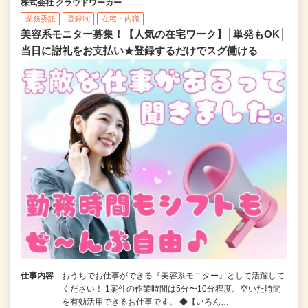
株式会社 クラウドワーカー
業務委託
登録制
在宅・内職
美容系モニター募集！【人気の在宅ワーク】│単発もOK│
当日に謝礼をお支払い★登録するだけでスグ働ける
仕事内容
おうちでお仕事ができる『美容系モニター』として活躍して
ください！ 1案件の作業時間は5分〜10分程度。空いた時間
を有効活用できるお仕事です。 ◆【いろん…