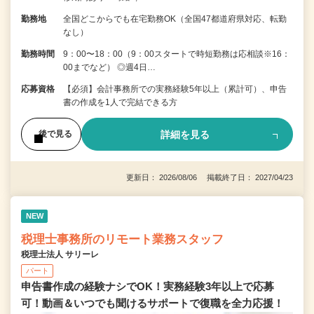
勤務地
全国どこからでも在宅勤務OK（全国47都道府県対応、転勤
なし）
勤務時間
9：00〜18：00（9：00スタートで時短勤務は応相談※16：
00までなど） ◎週4日…
応募資格
【必須】会計事務所での実務経験5年以上（累計可）、申告
書の作成を1人で完結できる方
詳細を見る
後で見る
更新日： 2026/08/06 掲載終了日： 2027/04/23
NEW
税理士事務所のリモート業務スタッフ
税理士法人 サリーレ
パート
申告書作成の経験ナシでOK！実務経験3年以上で応募
可！動画＆いつでも聞けるサポートで復職を全⼒応援！