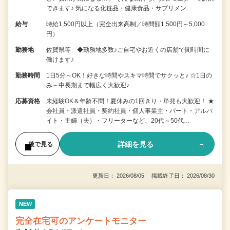
できます♪ 気になる化粧品・健康食品・サプリメン…
給与
時給1,500円以上（完全出来高制／時間額1,500円～5,000
円）
勤務地
佐賀県等 ◆勤務地多数♪ご自宅やお近くの店舗で間時間に
働けます♪
勤務時間
1日5分～OK！好きな時間やスキマ時間でサクッと♪ ☆1日の
み～中長期まで幅広く大歓迎♪…
応募資格
未経験OK＆年齢不問！夏休みの1回きり・単発も大歓迎！ ★
会社員・派遣社員・契約社員・個人事業主・パート・アルバ
イト・主婦（夫）・フリーターなど、20代～50代…
詳細を見る
後で見る
更新日： 2026/08/05 掲載終了日： 2026/08/30
NEW
完全在宅可のアンケートモニター