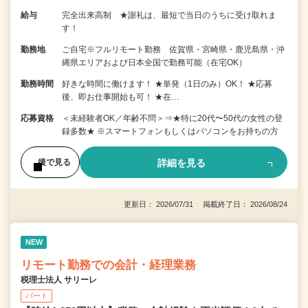
給与
完全出来高制 ★謝礼は、最短で当日のうちに受け取れま
す！
勤務地
ご自宅※フルリモート勤務 佐賀県・宮崎県・鹿児島県・沖
縄県エリアおよび日本全国で勤務可能（在宅OK）
勤務時間
好きな時間に働けます！ ★単発（1日のみ）OK！ ★応募
後、即お仕事開始も可！ ★在…
応募資格
＜未経験者OK／年齢不問＞⇒★特に20代〜50代の女性の登
録多数★ ※スマートフォンもしくはパソコンをお持ちの方
詳細を見る
後で見る
更新日： 2026/07/31 掲載終了日： 2026/08/24
NEW
リモート勤務での会計・経理業務
税理士法人 サリーレ
パート