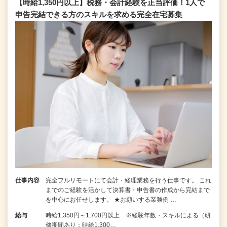
【時給1,350円以上】税務・会計経験を正当評価！1⼈で
申告完結できる⽅のスキルを求める完全在宅募集
仕事内容
完全フルリモートにて会計・経理業務を行う仕事です。 これ
までのご経験を活かして決算書・申告書の作成から完結まで
を中⼼にお任せします。 ★お願いする業務例 …
給与
時給1,350円～1,700円以上 ※経験年数・スキルによる（研
修期間あり：時給1,300…