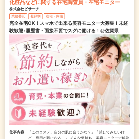
化粧品などに関する在宅調査員・在宅モニター
株式会社ビサーチ
業務委託
登録制
在宅・内職
完全在宅OK！スマホで出来る美容モニター大募集！未経
験歓迎♪履歴書・面接不要でスグに働ける！@佐賀県
仕事内容
「このコスメ、自分の肌に合うかな？」「試してみたいけ
ど、費用が気になる…」 そんな気持ち、美容モニターで解決