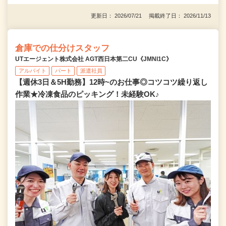
更新日： 2026/07/21 掲載終了日： 2026/11/13
倉庫での仕分けスタッフ
UTエージェント株式会社 AGT西日本第二CU《JMNI1C》
アルバイト
パート
派遣社員
【週休3日＆5H勤務】12時~のお仕事◎コツコツ繰り返し
作業★冷凍食品のピッキング！未経験OK♪