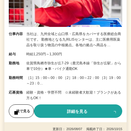
仕事内容
当社は、九州全域と山口県・広島県をカバーする医療総合商
社です。 勤務地となる九州LISセンターは、主に医療用医薬
品を取り扱う物流の中核拠点。各地の拠点へ商品を…
給与
時給1,250円～1,300円
勤務地
佐賀県鳥栖市弥生が丘7-29（鹿児島本線「弥生が丘駅」から
車で10分）★車・バイク通勤OK
勤務時間
［1］15：00～00：00 ［2］18：00～22：00 ［3］19：00
～23：0…
応募資格
経験・資格・学歴不問 ☆未経験者大歓迎！ブランクがある
方もOK！
詳細を見る
後で見る
更新日： 2026/08/07 掲載終了日： 2026/10/15