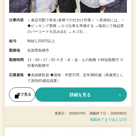
仕事内容
＼食品宅配で有名♪倉庫での仕分け作業／ ＜具体的には…＞
◆ピッキング業務 →カゴ台車を準備する →端末にて検品票
のバーコードを読み込む →カゴ台…
給与
時給1,200円以上
勤務地
佐賀県鳥栖市
勤務時間
12：00～17：00 ※月・水・金・土の勤務 ※時短勤務可 ※
扶養内勤務可
応募資格
◆未経験歓迎 ◆資格・学歴不問、定年満60歳（再雇用とし
て原則65歳迄就業）
詳細を見る
後で見る
更新日： 2026/07/03 掲載終了日： 2026/08/21
掲載終了まであと12日