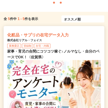
5
1
-
5
全
件中
件を表示
化粧品・サプリの在宅データ入力
株式会社リアル・フェイス
業務委託
登録制
在宅・内職
家事・育児の合間にコツコツ稼ぐ♪ノルマなし・自分のペ
ースでOK！〈佐賀県〉