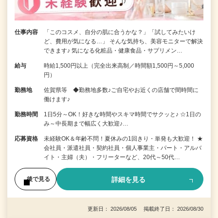
仕事内容
「このコスメ、自分の肌に合うかな？」「試してみたいけ
ど、費用が気になる…」 そんな気持ち、美容モニターで解決
できます♪ 気になる化粧品・健康食品・サプリメン…
給与
時給1,500円以上（完全出来高制／時間額1,500円～5,000
円）
勤務地
佐賀県等 ◆勤務地多数♪ご自宅やお近くの店舗で間時間に
働けます♪
勤務時間
1日5分～OK！好きな時間やスキマ時間でサクッと♪ ☆1日の
み～中長期まで幅広く大歓迎♪…
応募資格
未経験OK＆年齢不問！夏休みの1回きり・単発も大歓迎！ ★
会社員・派遣社員・契約社員・個人事業主・パート・アルバ
イト・主婦（夫）・フリーターなど、20代～50代…
詳細を見る
後で見る
更新日： 2026/08/05 掲載終了日： 2026/08/30