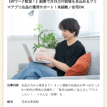
【Wワーク歓迎！】副業で月15万円前後を見込めるフリ
マアプリ出品の運用サポート！未経験／在宅OK
仕事内容
出品入力から発送まで！ ネット通販の仕組みが学べる◎ ＼2
0〜40代の男性が活躍中／ 「毎月の給料に“あと少し”プラス
したい！」 ⇒そんな〈目標〉を…
給与
完全出来高制