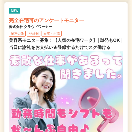
NEW
完全在宅可のアンケートモニター
株式会社 クラウドワーカー
業務委託
登録制
在宅・内職
美容系モニター募集！【人気の在宅ワーク】│単発もOK│
当日に謝礼をお支払い★登録するだけでスグ働ける