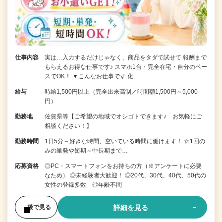
仕事内容
実は…入力するだけじゃなく、商品をタダで試せて 報酬まで
もらえるお得な仕事です♪ スマホ1台・完全在宅・自分のペー
スでOK！ ▼こんなお仕事です 化…
給与
時給1,500円以上（完全出来高制／時間額1,500円～5,000
円）
勤務地
佐賀県等【ご希望の地域でオシゴトできます♪ お気軽にご
相談ください！】
勤務時間
1日5分～好きな時間、空いている時間に働けます！ ☆1回の
みの単発や短期～中長期まで…
応募資格
◎PC・スマートフォンをお持ちの方（※アンケートに必要
なため） ◎未経験者大歓迎！ ◎20代、30代、40代、50代の
女性の登録多数 ◎年齢不問
詳細を見る
後で見る