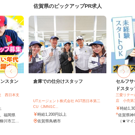
佐賀県のピックアップPR求人
リンスタン
倉庫での仕分けスタッフ
セルフサ
ドスタッ
社 西日本支
三愛リテー
店 小売第
UTエージェント株式会社 AGT西日本第二
CU《JMNI1C...
上
時給1,3
時給1,200円以上
、福岡県
佐賀県神埼
川市三...
佐賀県鳥栖市
（★マイカ