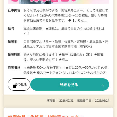
仕事内容
おうちでお仕事ができる『美容系モニター』として活躍して
ください！ 1案件の作業時間は5分〜10分程度。空いた時間
を有効活用できるお仕事です。 ◆【いろん…
給与
完全出来高制 ★謝礼は、最短で当日のうちに受け取れま
す！
勤務地
ご自宅※フルリモート勤務 佐賀県・宮崎県・鹿児島県・沖
縄県エリアおよび日本全国で勤務可能（在宅OK）
勤務時間
好きな時間に働けます！ ★単発（1日のみ）OK！ ★応募
後、即お仕事開始も可！ ★在…
応募資格
＜未経験者OK／年齢不問＞⇒★特に20代〜50代の女性の登
録多数★ ※スマートフォンもしくはパソコンをお持ちの方
詳細を見る
後で見る
更新日： 2026/07/31 掲載終了日： 2026/08/24