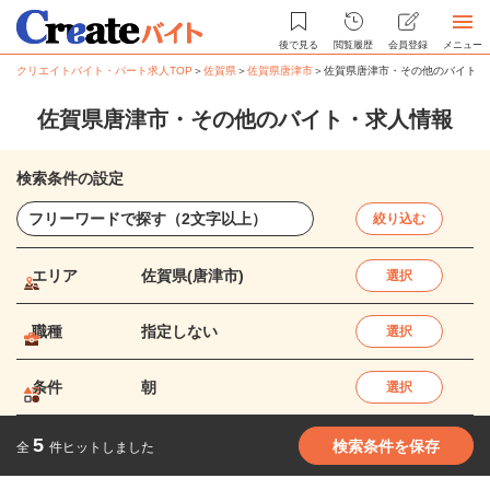
後で見る
閲覧履歴
会員登録
メニュー
クリエイトバイト・パート求人TOP
＞
佐賀県
＞
佐賀県唐津市
＞
佐賀県唐津市・その他のバイト・
佐賀県唐津市・その他のバイト・求人情報
検索条件の設定
絞り込む
エリア
佐賀県(唐津市)
選択
職種
指定しない
選択
条件
朝
選択
5
検索条件を保存
全
件ヒットしました