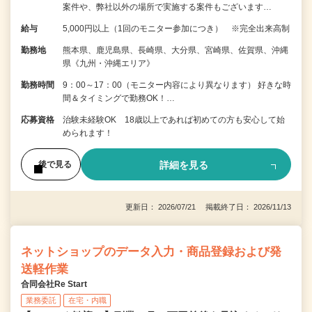
案件や、弊社以外の場所で実施する案件もございます…
給与
5,000円以上（1回のモニター参加につき） ※完全出来高制
勤務地
熊本県、鹿児島県、長崎県、大分県、宮崎県、佐賀県、沖縄
県《九州・沖縄エリア》
勤務時間
9：00～17：00（モニター内容により異なります） 好きな時
間＆タイミングで勤務OK！…
応募資格
治験未経験OK 18歳以上であれば初めての方も安心して始
められます！
詳細を見る
後で見る
更新日： 2026/07/21 掲載終了日： 2026/11/13
ネットショップのデータ入力・商品登録および発
送軽作業
合同会社Re Start
業務委託
在宅・内職