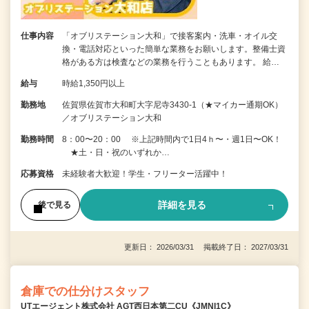
仕事内容
「オブリステーション大和」で接客案内・洗車・オイル交
換・電話対応といった簡単な業務をお願いします。整備士資
格がある方は検査などの業務を行うこともあります。 給…
給与
時給1,350円以上
勤務地
佐賀県佐賀市大和町大字尼寺3430-1（★マイカー通期OK）
／オブリステーション大和
勤務時間
8：00〜20：00 ※上記時間内で1日4ｈ〜・週1日〜OK！
★土・日・祝のいずれか…
応募資格
未経験者大歓迎！学生・フリーター活躍中！
詳細を見る
後で見る
更新日： 2026/03/31 掲載終了日： 2027/03/31
倉庫での仕分けスタッフ
UTエージェント株式会社 AGT西日本第二CU《JMNI1C》