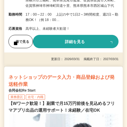
県柳川市三橋町、熊本県荒尾市菰屋、佐賀県佐賀市大和町、
佐賀県神埼市神埼町田道ケ里、熊本県熊本市西区城山下代
勤務時間
17：00～22：00 上記の中で1日2～3時間程度、週2日～勤
務OK！（例 18：00…
応募資格
高卒以上、未経験者大歓迎！
詳細を見る
後で見る
更新日： 2026/03/31 掲載終了日： 2027/03/31
ネットショップのデータ入力・商品登録および発
送軽作業
合同会社Re Start
業務委託
在宅・内職
【Wワーク歓迎！】副業で月15万円前後を見込めるフリ
マアプリ出品の運用サポート！未経験／在宅OK