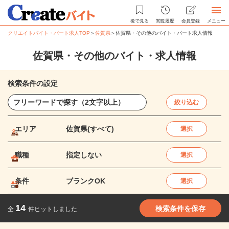
後で見る
閲覧履歴
会員登録
メニュー
クリエイトバイト・パート求人TOP
＞
佐賀県
＞
佐賀県・その他のバイト・パート求人情報
佐賀県・その他のバイト・求人情報
検索条件の設定
絞り込む
エリア
佐賀県(すべて)
選択
職種
指定しない
選択
条件
ブランクOK
選択
14
検索条件を保存
全
件ヒットしました