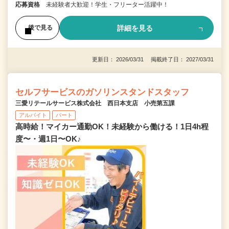
応募資格
未経験者大歓迎！学生・フリーター活躍中！
詳細を見る
後で見る
更新日： 2026/03/31 掲載終了日： 2027/03/31
セルフサービスのガソリンスタンドスタッフ
三愛リテールサービス株式会社 西日本支店 小売第五課
アルバイト
パート
高時給！マイカー通勤OK！未経験から働ける！1日4h程
度〜・週1日〜OK♪