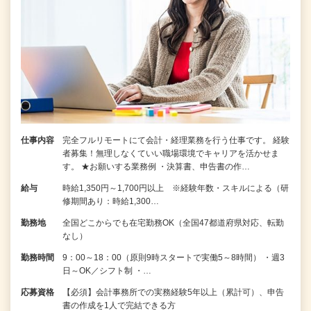
仕事内容
完全フルリモートにて会計・経理業務を行う仕事です。 経験
者募集！無理しなくていい職場環境でキャリアを活かせま
す。 ★お願いする業務例 ・決算書、申告書の作…
給与
時給1,350円～1,700円以上 ※経験年数・スキルによる（研
修期間あり：時給1,300…
勤務地
全国どこからでも在宅勤務OK（全国47都道府県対応、転勤
なし）
勤務時間
9：00～18：00（原則9時スタートで実働5～8時間） ・週3
日～OK／シフト制 ・…
応募資格
【必須】会計事務所での実務経験5年以上（累計可）、申告
書の作成を1人で完結できる方