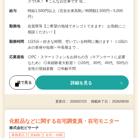
スでOK！ ▼こんなお仕事です 化…
給与
時給1,500円以上（完全出来高制／時間額1,500円～5,000
円）
勤務地
佐賀県等【ご希望の地域でオシゴトできます♪ お気軽にご
相談ください！】
勤務時間
1日5分～好きな時間、空いている時間に働けます！ ☆1回の
みの単発や短期～中長期まで…
応募資格
◎PC・スマートフォンをお持ちの方（※アンケートに必要
なため） ◎未経験者大歓迎！ ◎20代、30代、40代、50代の
女性の登録多数 ◎年齢不問
詳細を見る
後で見る
更新日： 2026/07/23 掲載終了日： 2026/08/30
化粧品などに関する在宅調査員・在宅モニター
株式会社ビサーチ
業務委託
登録制
在宅・内職