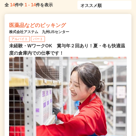
14
1
-
14
全
件中
件を表示
医薬品などのピッキング
株式会社アステム 九州LISセンター
アルバイト
パート
未経験・WワークOK 賞与年２回あり！夏・冬も快適温
度の倉庫内での仕事です！