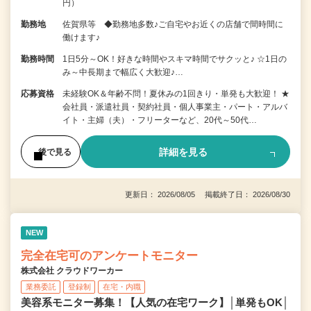
円）
勤務地
佐賀県等 ◆勤務地多数♪ご自宅やお近くの店舗で間時間に
働けます♪
勤務時間
1日5分～OK！好きな時間やスキマ時間でサクッと♪ ☆1日の
み～中長期まで幅広く大歓迎♪…
応募資格
未経験OK＆年齢不問！夏休みの1回きり・単発も大歓迎！ ★
会社員・派遣社員・契約社員・個人事業主・パート・アルバ
イト・主婦（夫）・フリーターなど、20代～50代…
詳細を見る
後で見る
更新日： 2026/08/05 掲載終了日： 2026/08/30
NEW
完全在宅可のアンケートモニター
株式会社 クラウドワーカー
業務委託
登録制
在宅・内職
美容系モニター募集！【人気の在宅ワーク】│単発もOK│