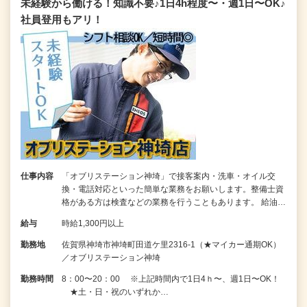
未経験から働ける！知識不要♪1日4h程度〜・週1日〜OK♪
社員登用もアリ！
仕事内容
「オブリステーション神埼」で接客案内・洗車・オイル交
換・電話対応といった簡単な業務をお願いします。整備士資
格がある方は検査などの業務を行うこともあります。 給油…
給与
時給1,300円以上
勤務地
佐賀県神埼市神埼町田道ケ里2316-1（★マイカー通期OK）
／オブリステーション神埼
勤務時間
8：00〜20：00 ※上記時間内で1日4ｈ〜、週1日〜OK！
★土・日・祝のいずれか…