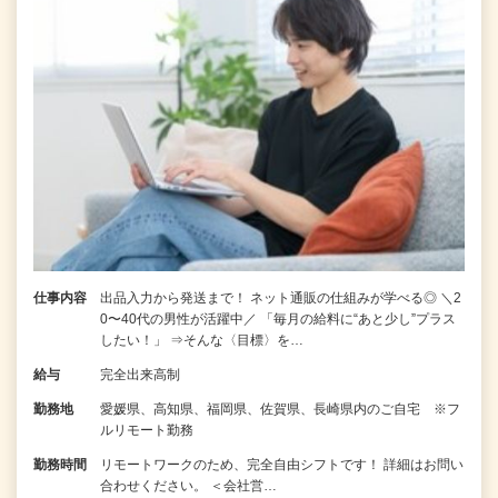
仕事内容
出品入力から発送まで！ ネット通販の仕組みが学べる◎ ＼2
0〜40代の男性が活躍中／ 「毎月の給料に“あと少し”プラス
したい！」 ⇒そんな〈目標〉を…
給与
完全出来高制
勤務地
愛媛県、高知県、福岡県、佐賀県、長崎県内のご自宅 ※フ
ルリモート勤務
勤務時間
リモートワークのため、完全自由シフトです！ 詳細はお問い
合わせください。 ＜会社営…