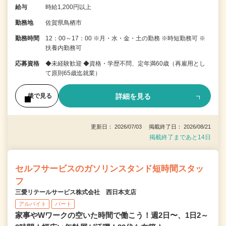
給与
時給1,200円以上
勤務地
佐賀県鳥栖市
勤務時間
12：00～17：00 ※月・水・金・土の勤務 ※時短勤務可 ※
扶養内勤務可
応募資格
◆未経験歓迎 ◆資格・学歴不問、定年満60歳（再雇用とし
て原則65歳迄就業）
詳細を見る
後で見る
更新日： 2026/07/03 掲載終了日： 2026/08/21
掲載終了まであと14日
セルフサービスのガソリンスタンド短時間スタッ
フ
三愛リテールサービス株式会社 西日本支店
アルバイト
パート
家事やWワークの空いた時間で働こう！週2日〜、1日2～