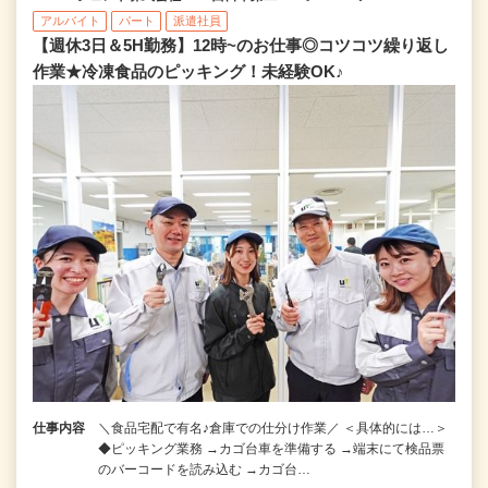
アルバイト
パート
派遣社員
【週休3日＆5H勤務】12時~のお仕事◎コツコツ繰り返し
作業★冷凍食品のピッキング！未経験OK♪
仕事内容
＼食品宅配で有名♪倉庫での仕分け作業／ ＜具体的には…＞
◆ピッキング業務 →カゴ台車を準備する →端末にて検品票
のバーコードを読み込む →カゴ台…