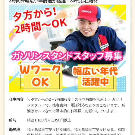
3時間☆幅広い年齢層が活躍！80代も在籍☆
仕事内容
＼夕方からの2～3時間程度！スキマ時間を活用！／ ガソリ
ンスタンドで、接客案内・電話対応などをおこないます。 給
油はセルフなので基本的にお客様にお願いしています…
給与
時給1,100円～1,350円以上
勤務地
福岡県福岡市早良区次郎丸、福岡県福岡市早良区室見、福岡