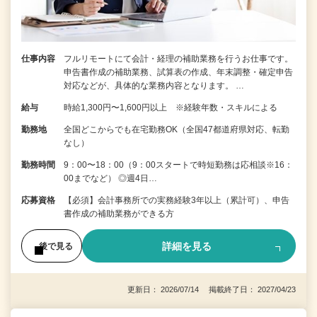
仕事内容
フルリモートにて会計・経理の補助業務を行うお仕事です。
申告書作成の補助業務、試算表の作成、年末調整・確定申告
対応などが、具体的な業務内容となります。 …
給与
時給1,300円〜1,600円以上 ※経験年数・スキルによる
勤務地
全国どこからでも在宅勤務OK（全国47都道府県対応、転勤
なし）
勤務時間
9：00〜18：00（9：00スタートで時短勤務は応相談※16：
00までなど） ◎週4日…
応募資格
【必須】会計事務所での実務経験3年以上（累計可）、申告
書作成の補助業務ができる方
詳細を見る
後で見る
更新日： 2026/07/14 掲載終了日： 2027/04/23