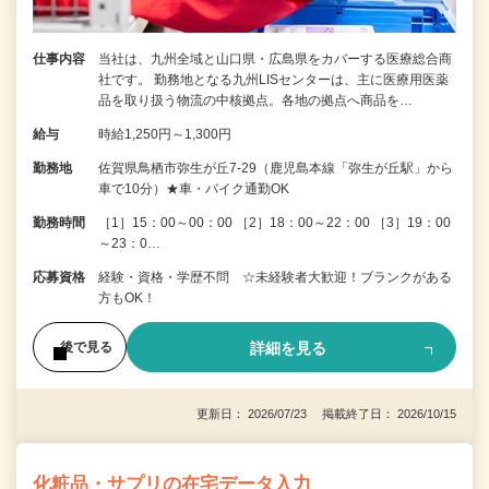
仕事内容
当社は、九州全域と山口県・広島県をカバーする医療総合商
社です。 勤務地となる九州LISセンターは、主に医療用医薬
品を取り扱う物流の中核拠点。各地の拠点へ商品を…
給与
時給1,250円～1,300円
勤務地
佐賀県鳥栖市弥生が丘7-29（鹿児島本線「弥生が丘駅」から
車で10分）★車・バイク通勤OK
勤務時間
［1］15：00～00：00 ［2］18：00～22：00 ［3］19：00
～23：0…
応募資格
経験・資格・学歴不問 ☆未経験者大歓迎！ブランクがある
方もOK！
詳細を見る
後で見る
更新日： 2026/07/23 掲載終了日： 2026/10/15
化粧品・サプリの在宅データ入力