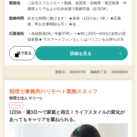
勤務地
ご自宅※フルリモート勤務 佐賀県・宮崎県・鹿児島県・沖
縄県エリアおよび日本全国で勤務可能（在宅OK）
勤務時間
好きな時間に働けます！ ★単発（1日のみ）OK！ ★応募
後、即お仕事開始も可！ ★在…
応募資格
＜未経験者OK／年齢不問＞⇒★特に20代〜50代の女性の登
録多数★ ※スマートフォンもしくはパソコンをお持ちの方
詳細を見る
後で見る
更新日： 2026/07/31 掲載終了日： 2026/08/24
税理士事務所のリモート業務スタッフ
税理士法人 サリーレ
パート
1日5h・週3日〜で家庭と両立！ライフスタイルの変化が
あってもキャリアを重ねられる。