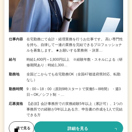
仕事内容
在宅勤務にて会計・経理業務を行うお仕事です。 高い専門性
を持ち、自律して一連の業務を完結できるプロフェッショナ
ルを募集します。 ★お願いする業務例 ・決算…
給与
時給1,400円～1,800円以上 ※経験年数・スキルによる（研
修期間あり：時給1,300…
勤務地
全国どこからでも在宅勤務OK（全国47都道府県対応、転勤
なし）
勤務時間
9：00～18：00（原則9時スタートで実働5～8時間） ・週3
日～OK／シフト制 ・…
応募資格
【必須】会計事務所での実務経験5年以上（累計可）、1つの
事務所での経験が3年以上ある方、申告書の作成を1人で完結
できる方
詳細を見る
後で見る