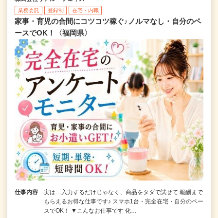
業務委託
登録制
在宅・内職
家事・育児の合間にコツコツ稼ぐ♪ノルマなし・自分のペ
ースでOK！〈福岡県〉
仕事内容
実は…入力するだけじゃなく、商品をタダで試せて 報酬まで
もらえるお得な仕事です♪ スマホ1台・完全在宅・自分のペー
スでOK！ ▼こんなお仕事です 化…