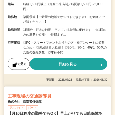
給与
時給1,500円以上（完全出来高制／時間額1,500円～5,000
円）
勤務地
福岡県等【ご希望の地域でオシゴトできます♪ お気軽にご
相談ください！】
勤務時間
1日5分～好きな時間、空いている時間に働けます！ ☆1回の
みの単発や短期～中長期まで…
応募資格
◎PC・スマートフォンをお持ちの方（※アンケートに必要
なため） ◎未経験者大歓迎！ ◎20代、30代、40代、50代の
女性の登録多数 ◎年齢不問
詳細を見る
後で見る
更新日： 2026/07/23 掲載終了日： 2026/08/30
工事現場の交通誘導員
株式会社 西部警備保障
アルバイト
パート
【月10日程度の勤務でもOK】早上がりでも日給保障あ