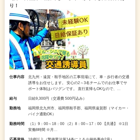
り！
仕事内容
北九州・遠賀・鞍手地区の工事現場にて、車・歩行者の交通
誘導をお任せします。 安心の2～3名チームでのお仕事でサ
ポート体制はバツグンです。 直行直帰もOKなので、…
給与
日給9,300円（交通費 500円込み）
勤務地
福岡県北九州市、福岡県鞍手郡、福岡県遠賀郡（マイカー・
バイク通勤OK）
勤務時間
（1）9：00～18：00 （2）8：00～17：00 【共通】 ※1日
実働8時間 ※月…
応募資格
18歳以上（警備業法第14条による※例外事由2号）