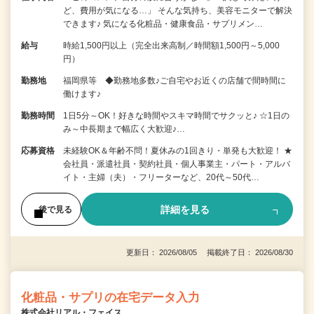
ど、費用が気になる…」 そんな気持ち、美容モニターで解決
できます♪ 気になる化粧品・健康食品・サプリメン…
給与
時給1,500円以上（完全出来高制／時間額1,500円～5,000
円）
勤務地
福岡県等 ◆勤務地多数♪ご自宅やお近くの店舗で間時間に
働けます♪
勤務時間
1日5分～OK！好きな時間やスキマ時間でサクッと♪ ☆1日の
み～中長期まで幅広く大歓迎♪…
応募資格
未経験OK＆年齢不問！夏休みの1回きり・単発も大歓迎！ ★
会社員・派遣社員・契約社員・個人事業主・パート・アルバ
イト・主婦（夫）・フリーターなど、20代～50代…
詳細を見る
後で見る
更新日： 2026/08/05 掲載終了日： 2026/08/30
化粧品・サプリの在宅データ入力
株式会社リアル・フェイス