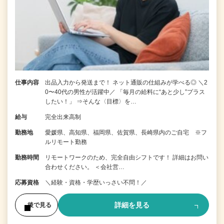
仕事内容
出品入力から発送まで！ ネット通販の仕組みが学べる◎ ＼2
0〜40代の男性が活躍中／ 「毎月の給料に“あと少し”プラス
したい！」 ⇒そんな〈目標〉を…
給与
完全出来高制
勤務地
愛媛県、高知県、福岡県、佐賀県、長崎県内のご自宅 ※フ
ルリモート勤務
勤務時間
リモートワークのため、完全自由シフトです！ 詳細はお問い
合わせください。 ＜会社営…
応募資格
＼経験・資格・学歴いっさい不問！／
詳細を見る
後で見る