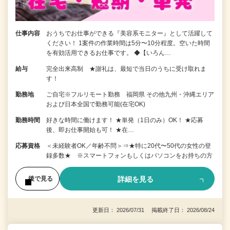
仕事内容
おうちでお仕事ができる『美容系モニター』として活躍して
ください！ 1案件の作業時間は5分〜10分程度。空いた時間
を有効活用できるお仕事です。 ◆【いろん…
給与
完全出来高制 ★謝礼は、最短で当日のうちに受け取れま
す！
勤務地
ご自宅※フルリモート勤務 福岡県 その他九州・沖縄エリア
および日本全国で勤務可能(在宅OK)
勤務時間
好きな時間に働けます！ ★単発（1日のみ）OK！ ★応募
後、即お仕事開始も可！ ★在…
応募資格
＜未経験者OK／年齢不問＞⇒★特に20代〜50代の女性の登
録多数★ ※スマートフォンもしくはパソコンをお持ちの方
詳細を見る
後で見る
更新日： 2026/07/31 掲載終了日： 2026/08/24