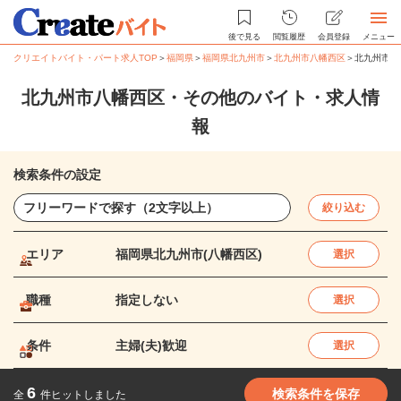
後で見る
閲覧履歴
会員登録
メニュー
クリエイトバイト・パート求人TOP
＞
福岡県
＞
福岡県北九州市
＞
北九州市八幡西区
＞
北九州市八
北九州市八幡西区・その他のバイト・求人情
報
検索条件の設定
絞り込む
エリア
福岡県北九州市(八幡西区)
選択
職種
指定しない
選択
条件
主婦(夫)歓迎
選択
6
検索条件を保存
全
件ヒットしました