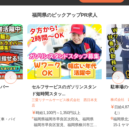
福岡県のピックアップPR求人
イバー
セルフサービスのガソリンスタン
駐車場の
ド短時間スタッ...
株式会社 
三愛リテールサービス株式会社 西日本支
店
日給4,8
時給1,100円～1,350円以上
む）
（車・バイ
福岡県福岡市早良区次郎丸、福岡県
福岡県北
福岡市早良区室見、福岡県柳川市三...
15-1 ヤ