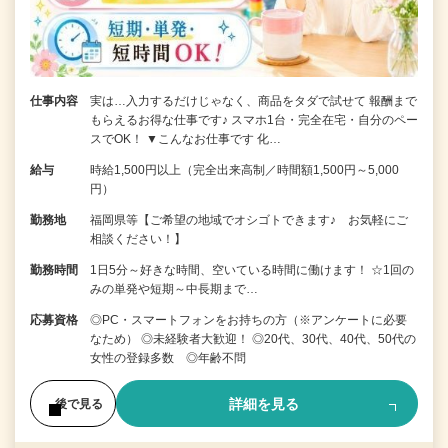
仕事内容
実は…入力するだけじゃなく、商品をタダで試せて 報酬まで
もらえるお得な仕事です♪ スマホ1台・完全在宅・自分のペー
スでOK！ ▼こんなお仕事です 化…
給与
時給1,500円以上（完全出来高制／時間額1,500円～5,000
円）
勤務地
福岡県等【ご希望の地域でオシゴトできます♪ お気軽にご
相談ください！】
勤務時間
1日5分～好きな時間、空いている時間に働けます！ ☆1回の
みの単発や短期～中長期まで…
応募資格
◎PC・スマートフォンをお持ちの方（※アンケートに必要
なため） ◎未経験者大歓迎！ ◎20代、30代、40代、50代の
女性の登録多数 ◎年齢不問
詳細を見る
後で見る