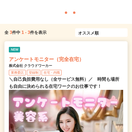
3
1
-
3
全
件中
件を表示
NEW
アンケートモニター（完全在宅）
株式会社 クラウドワーカー
業務委託
登録制
在宅・内職
＼自己負担費用なし（全サービス無料）／ 時間も場所
も自由に決められる在宅ワークのお仕事です！