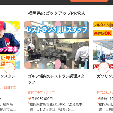
福岡県のピックアップPR求人
リンスタン
ゴルフ場内のレストラン調理スタ
ガソリン
ッフ
社 西日本支
古賀ゴルフ・クラブ
株式会社ナ
上
月給230,000円
時給1,1
、福岡県
福岡県古賀市鹿部1310-1（鹿児島本
福岡県田川
川市三...
線「ししぶ」駅より徒歩7分...
線「田川伊