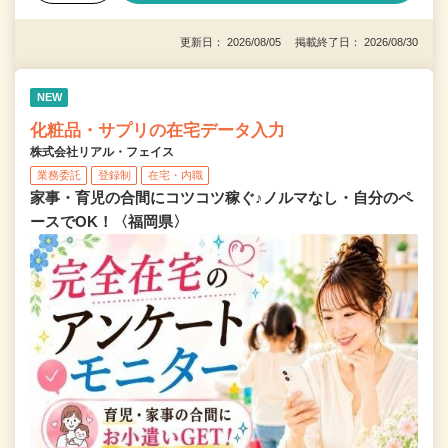
更新日： 2026/08/05 掲載終了日： 2026/08/30
NEW
化粧品・サプリの在宅データ入力
株式会社リアル・フェイス
業務委託
登録制
在宅・内職
家事・育児の合間にコツコツ稼ぐ♪ノルマなし・自分のペ
ースでOK！〈福岡県〉