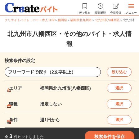
後で見る
閲覧履歴
会員登録
メニュー
クリエイトバイト・パート求人TOP
＞
福岡県
＞
福岡県北九州市
＞
北九州市八幡西区
＞
北九州市八
北九州市八幡西区・その他のバイト・求人情
報
検索条件の設定
絞り込む
エリア
福岡県北九州市(八幡西区)
選択
職種
指定しない
選択
条件
週1日から
選択
3
検索条件を保存
全
件ヒットしました