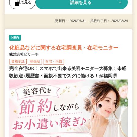
詳細を見る
後で見る
更新日： 2026/07/31 掲載終了日： 2026/08/24
NEW
化粧品などに関する在宅調査員・在宅モニター
株式会社ビサーチ
業務委託
登録制
在宅・内職
完全在宅OK！スマホで出来る美容モニター大募集！未経
験歓迎♪履歴書・面接不要でスグに働ける！@福岡県