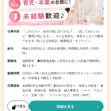
仕事内容
「このコスメ、自分の肌に合うかな？」「試してみたいけ
ど、費用が気になる…」 そんな気持ち、美容モニターで解決
できます♪ 気になる化粧品・健康食品・サプリメン…
給与
時給1,500円以上（完全出来高制／時間額1,500円～5,000
円）
勤務地
福岡県等 ◆勤務地多数♪ご自宅やお近くの店舗で間時間に
働けます♪
勤務時間
1日5分～OK！好きな時間やスキマ時間でサクッと♪ ☆1日の
み～中長期まで幅広く大歓迎♪…
応募資格
未経験OK＆年齢不問！夏休みの1回きり・単発も大歓迎！ ★
会社員・派遣社員・契約社員・個人事業主・パート・アルバ
イト・主婦（夫）・フリーターなど、20代～50代…
詳細を見る
後で見る