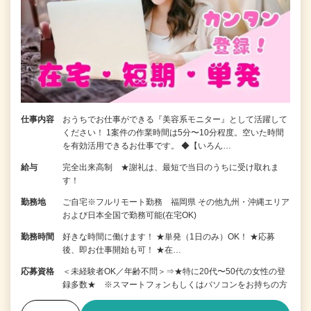
仕事内容
おうちでお仕事ができる『美容系モニター』として活躍して
ください！ 1案件の作業時間は5分〜10分程度。空いた時間
を有効活用できるお仕事です。 ◆【いろん…
給与
完全出来高制 ★謝礼は、最短で当日のうちに受け取れま
す！
勤務地
ご自宅※フルリモート勤務 福岡県 その他九州・沖縄エリア
および日本全国で勤務可能(在宅OK)
勤務時間
好きな時間に働けます！ ★単発（1日のみ）OK！ ★応募
後、即お仕事開始も可！ ★在…
応募資格
＜未経験者OK／年齢不問＞⇒★特に20代〜50代の女性の登
録多数★ ※スマートフォンもしくはパソコンをお持ちの方