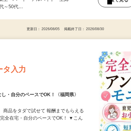
みの1回きり・単発も大歓迎！ ★会社員・
事業主・パート・アルバイト・主婦
後で見
代～50代…
更新日： 2026/08/05 掲載終了日： 2026/08/30
ータ入力
なし・自分のペースでOK！〈福岡県〉
、商品をタダで試せて 報酬までもらえる