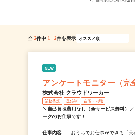
福岡県福津市津屋崎8丁目1-11（マイ
福岡県北九州市門司区新門
カー・バイク・自転車通勤O...
2、福岡県北九州市小倉南区
全
3
件中
1
-
3
件を表示
NEW
アンケートモニター（完
株式会社 クラウドワーカー
業務委託
登録制
在宅・内職
＼自己負担費用なし（全サービス無料）
ークのお仕事です！