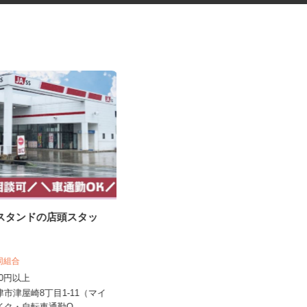
ンスタンドの店頭スタッ
物流会社での一般事務・作業補
助スタッフ
株式会社KOUGALOGI
協同組合
時給1,057円以上（スキル・年齢に
,200円以上
応じる）