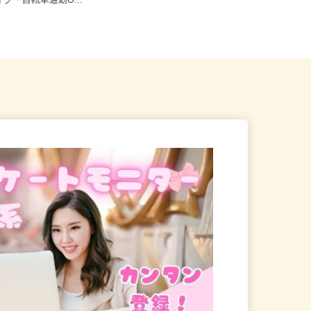
福津市津屋崎8丁目1-11（マイ
福岡県北九州市門司区新門司北2-10-
イク・自転車通勤O...
2、福岡県北九州市小倉南区...