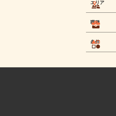
エリア
職種
条件