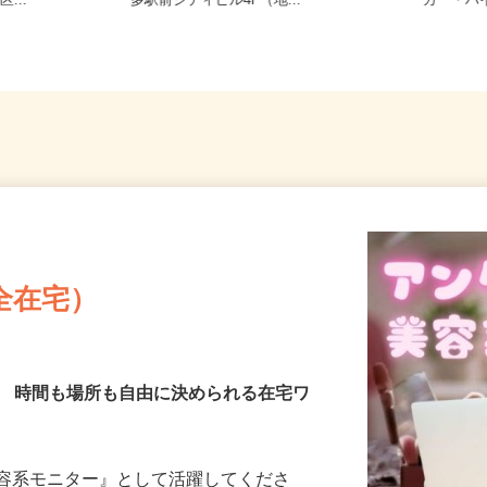
司北2-10-
福岡県福岡市博多区博多駅前1-9-3 博
福岡県
...
多駅前シティビル4F（地...
カー・バ
全在宅）
／ 時間も場所も自由に決められる在宅ワ