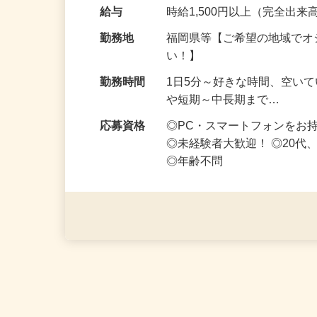
お得な仕事です♪ スマホ1台
なお仕事です 化…
給与
時給1,500円以上（完全出来高
勤務地
福岡県等【ご希望の地域でオ
い！】
勤務時間
1日5分～好きな時間、空い
や短期～中長期まで…
応募資格
◎PC・スマートフォンをお
◎未経験者大歓迎！ ◎20代
◎年齢不問