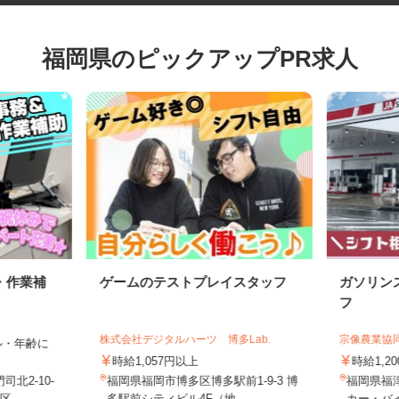
福岡県のピックアップPR求人
・作業補
ゲームのテストプレイスタッフ
ガソリ
フ
株式会社デジタルハーツ 博多Lab.
宗像農業
キル・年齢に
時給1,057円以上
時給1