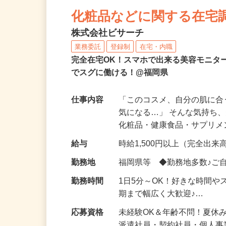
NEW
化粧品などに関する在宅
株式会社ビサーチ
業務委託
登録制
在宅・内職
完全在宅OK！スマホで出来る美容モニタ
でスグに働ける！@福岡県
仕事内容
「このコスメ、自分の肌に
気になる…」 そんな気持ち
化粧品・健康食品・サプリ
給与
時給1,500円以上（完全出来高
勤務地
福岡県等 ◆勤務地多数♪ご
勤務時間
1日5分～OK！好きな時間や
期まで幅広く大歓迎♪…