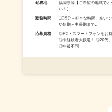
給与
時給1,500円以上（完全出来高
勤務地
福岡県等【ご希望の地域でオ
い！】
勤務時間
1日5分～好きな時間、空い
や短期～中長期まで…
応募資格
◎PC・スマートフォンをお
◎未経験者大歓迎！ ◎20代
◎年齢不問