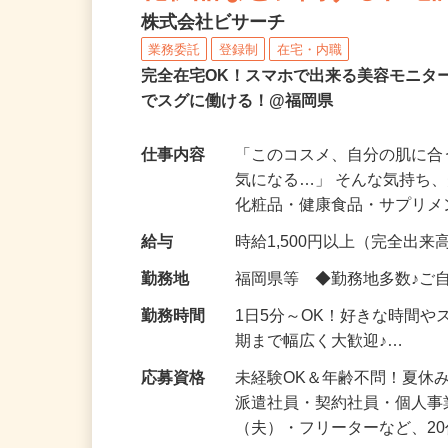
化粧品などに関する在宅
株式会社ビサーチ
業務委託
登録制
在宅・内職
完全在宅OK！スマホで出来る美容モニタ
でスグに働ける！@福岡県
仕事内容
「このコスメ、自分の肌に
気になる…」 そんな気持ち
化粧品・健康食品・サプリ
給与
時給1,500円以上（完全出来高
勤務地
福岡県等 ◆勤務地多数♪ご
勤務時間
1日5分～OK！好きな時間や
期まで幅広く大歓迎♪…
応募資格
未経験OK＆年齢不問！夏休
派遣社員・契約社員・個人