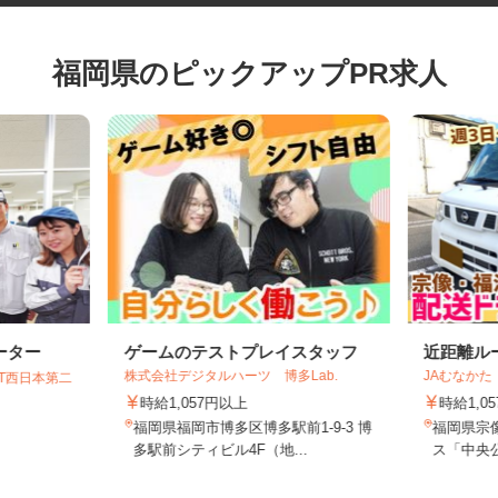
福岡県のピックアップPR求人
ーター
ゲームのテストプレイスタッフ
近距離
株式会社デジタルハーツ 博多Lab.
JAむな
GT西日本第二
時給1,057円以上
時給1
福岡県福岡市博多区博多駅前1-9-3 博
福岡県
多駅前シティビル4F（地...
ス「中