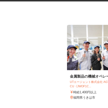
近距離ルートの配送ドライバー
金属製品の機械オペレ
JAむなかた 農産物直売所 ほたるの里
UTエージェント株式会社 A
CU《JWOF1C...
時給1,057円以上
時給1,400円以上
福岡県宗像市須恵1丁目1-18（西鉄バ
ス「中央公民館前」バス停す...
福岡県うきは市