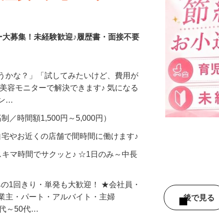
調査員・在宅モニター
ー大募集！未経験歓迎♪履歴書・面接不要
合うかな？」「試してみたいけど、費用が
、美容モニターで解決できます♪ 気になる
メン…
制／時間額1,500円～5,000円）
自宅やお近くの店舗で間時間に働けます♪
スキマ時間でサクッと♪ ☆1日のみ～中長
みの1回きり・単発も大歓迎！ ★会社員・
事業主・パート・アルバイト・主婦
後で見