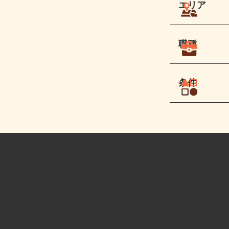
エリア
職種
条件