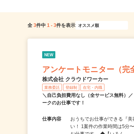
全
3
件中
1
-
3
件を表示
NEW
アンケートモニター（完
株式会社 クラウドワーカー
業務委託
登録制
在宅・内職
＼自己負担費用なし（全サービス無料）
ークのお仕事です！
仕事内容
おうちでお仕事ができる『