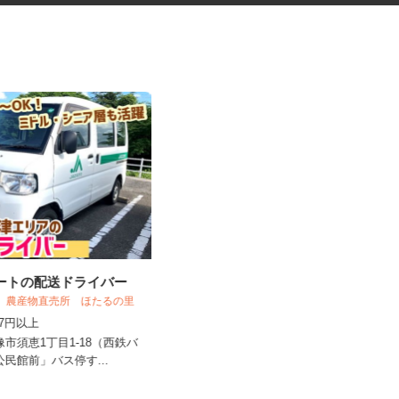
ルートの配送ドライバー
金属製品の機械オペレーター
かた 農産物直売所 ほたるの里
UTエージェント株式会社 AGT西日本第二
CU《JWOF1C...
,057円以上
時給1,400円以上
宗像市須恵1丁目1-18（西鉄バ
央公民館前」バス停す...
福岡県うきは市