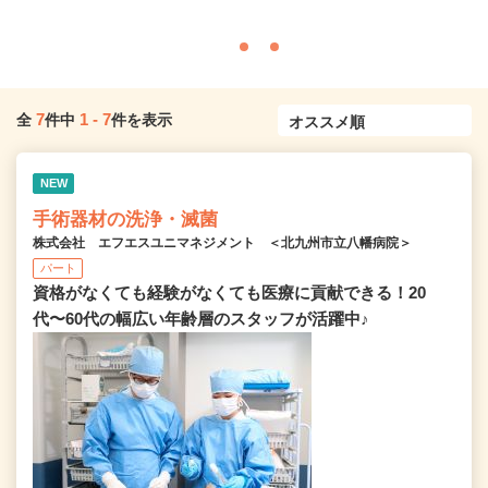
7
1
-
7
全
件中
件を表示
NEW
手術器材の洗浄・滅菌
株式会社 エフエスユニマネジメント ＜北九州市立八幡病院＞
パート
資格がなくても経験がなくても医療に貢献できる！20
代〜60代の幅広い年齢層のスタッフが活躍中♪