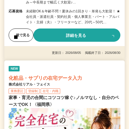
み～中長期まで幅広く大歓迎♪…
応募資格
未経験OK＆年齢不問！夏休みの1回きり・単発も大歓迎！ ★
会社員・派遣社員・契約社員・個人事業主・パート・アルバ
イト・主婦（夫）・フリーターなど、20代～50代…
詳細を見る
後で見る
更新日： 2026/08/05 掲載終了日： 2026/08/30
NEW
化粧品・サプリの在宅データ入力
株式会社リアル・フェイス
業務委託
登録制
在宅・内職
家事・育児の合間にコツコツ稼ぐ♪ノルマなし・自分のペ
ースでOK！〈福岡県〉