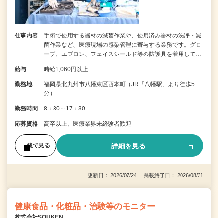
仕事内容
手術で使用する器材の滅菌作業や、使用済み器材の洗浄・滅
菌作業など、医療現場の感染管理に寄与する業務です。グロ
ーブ、エプロン、フェイスシールド等の防護具を着用して…
給与
時給1,060円以上
勤務地
福岡県北九州市八幡東区西本町（JR「八幡駅」より徒歩5
分）
勤務時間
8：30～17：30
応募資格
高卒以上、医療業界未経験者歓迎
詳細を見る
後で見る
更新日： 2026/07/24 掲載終了日： 2026/08/31
健康食品・化粧品・治験等のモニター
株式会社SOUKEN