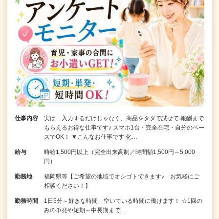
仕事内容
実は…入力するだけじゃなく、商品をタダで試せて 報酬まで
もらえるお得な仕事です♪ スマホ1台・完全在宅・自分のペー
スでOK！ ▼こんなお仕事です 化…
給与
時給1,500円以上（完全出来高制／時間額1,500円～5,000
円）
勤務地
福岡県等【ご希望の地域でオシゴトできます♪ お気軽にご
相談ください！】
勤務時間
1日5分～好きな時間、空いている時間に働けます！ ☆1回の
みの単発や短期～中長期まで…