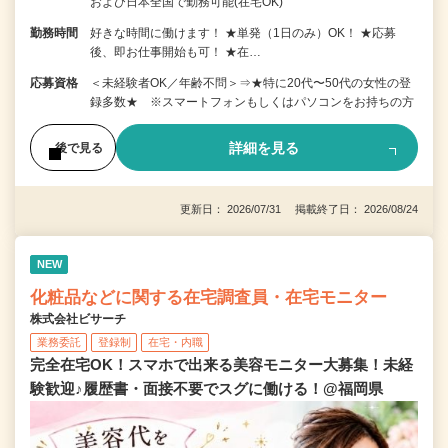
および日本全国で勤務可能(在宅OK)
勤務時間
好きな時間に働けます！ ★単発（1日のみ）OK！ ★応募
後、即お仕事開始も可！ ★在…
応募資格
＜未経験者OK／年齢不問＞⇒★特に20代〜50代の女性の登
録多数★ ※スマートフォンもしくはパソコンをお持ちの方
詳細を見る
後で見る
更新日： 2026/07/31 掲載終了日： 2026/08/24
NEW
化粧品などに関する在宅調査員・在宅モニター
株式会社ビサーチ
業務委託
登録制
在宅・内職
完全在宅OK！スマホで出来る美容モニター大募集！未経
験歓迎♪履歴書・面接不要でスグに働ける！@福岡県