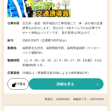
仕事内容
北九州・遠賀・鞍手地区の工事現場にて、車・歩行者の交通
誘導をお任せします。 安心の2～3名チームでのお仕事でサ
ポート体制はバツグンです。 直行直帰もOKなので、…
給与
日給9,300円（交通費 500円込み）
勤務地
福岡県北九州市、福岡県鞍手郡、福岡県遠賀郡（マイカー・
バイク通勤OK）
勤務時間
（1）9：00～18：00 （2）8：00～17：00 【共通】 ※1日
実働8時間 ※月…
応募資格
18歳以上（警備業法第14条による※例外事由2号）
詳細を見る
後で見る
更新日： 2026/02/02 掲載終了日： 2027/01/04