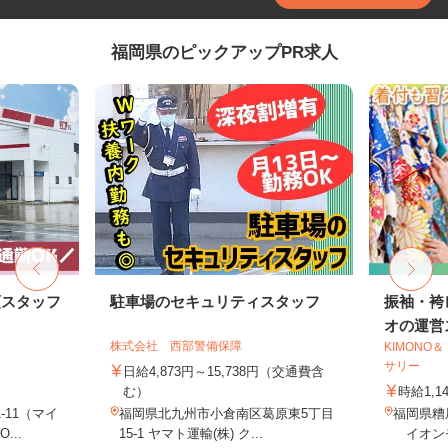
福岡県のピックアップPR求人
頭スタッフ
駐車場のセキュリティスタッフ
振袖・袴
オの運営ス
株式会社 西部警備保障
KIMON
サリー
日給4,873円～15,738円（交通費含
む）
時給1,1
-11（マイ
福岡県北九州市小倉南区葛原東5丁目
福岡県糟
..
15-1 ヤマト運輸(株) ク...
イオンモ