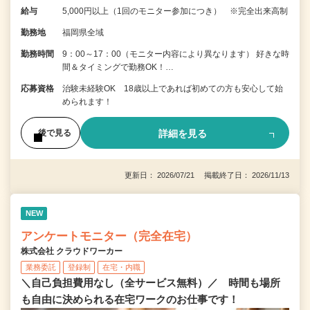
給与
5,000円以上（1回のモニター参加につき） ※完全出来高制
勤務地
福岡県全域
勤務時間
9：00～17：00（モニター内容により異なります） 好きな時
間＆タイミングで勤務OK！…
応募資格
治験未経験OK 18歳以上であれば初めての方も安心して始
められます！
詳細を見る
後で見る
更新日： 2026/07/21 掲載終了日： 2026/11/13
NEW
アンケートモニター（完全在宅）
株式会社 クラウドワーカー
業務委託
登録制
在宅・内職
＼自己負担費用なし（全サービス無料）／ 時間も場所
も自由に決められる在宅ワークのお仕事です！