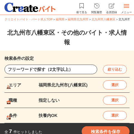
後で見る
閲覧履歴
会員登録
メニュー
クリエイトバイト・パート求人TOP
＞
福岡県
＞
福岡県北九州市
＞
北九州市八幡東区
＞
北九州市八
北九州市八幡東区・その他のバイト・求人情
報
検索条件の設定
絞り込む
エリア
福岡県北九州市(八幡東区)
選択
職種
指定しない
選択
条件
扶養内OK
選択
7
検索条件を保存
全
件ヒットしました