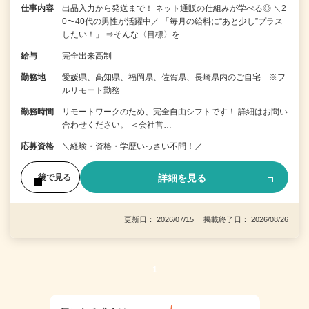
仕事内容
出品入力から発送まで！ ネット通販の仕組みが学べる◎ ＼2
0〜40代の男性が活躍中／ 「毎月の給料に“あと少し”プラス
したい！」 ⇒そんな〈目標〉を…
給与
完全出来高制
勤務地
愛媛県、高知県、福岡県、佐賀県、長崎県内のご自宅 ※フ
ルリモート勤務
勤務時間
リモートワークのため、完全自由シフトです！ 詳細はお問い
合わせください。 ＜会社営…
応募資格
＼経験・資格・学歴いっさい不問！／
詳細を見る
後で見る
更新日： 2026/07/15 掲載終了日： 2026/08/26
1