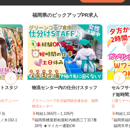
福岡県のピックアップPR求人
ォトスタジ
物流センター内の仕分けスタッフ
セルフサ
ド短時間ス
会社アニバー
グリーンコープ生活協同組合連合会 福岡
三愛リテー
物流センター
店
手当
時給1,065円～1,105円
時給1,1
木192-1
福岡県糟屋郡粕屋町内橋西三丁目7番
福岡県福
28号 ★マイカー通勤OK
福岡市早