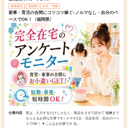
業務委託
登録制
在宅・内職
家事・育児の合間にコツコツ稼ぐ♪ノルマなし・自分のペ
ースでOK！〈福岡県〉
仕事内容
実は…入力するだけじゃなく、商品をタダで試せて 報酬まで
もらえるお得な仕事です♪ スマホ1台・完全在宅・自分のペー
スでOK！ ▼こんなお仕事です 化…