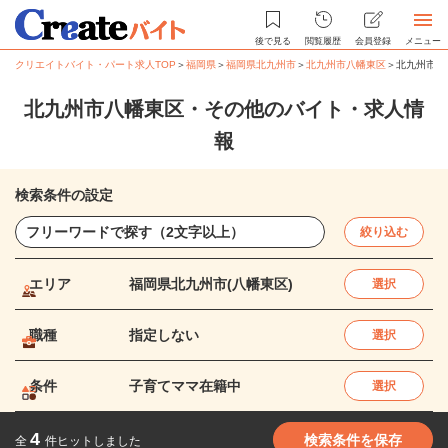
後で見る
閲覧履歴
会員登録
メニュー
クリエイトバイト・パート求人TOP
＞
福岡県
＞
福岡県北九州市
＞
北九州市八幡東区
＞
北九州市八
北九州市八幡東区・その他のバイト・求人情
報
検索条件の設定
絞り込む
エリア
福岡県北九州市(八幡東区)
選択
職種
指定しない
選択
条件
子育てママ在籍中
選択
4
検索条件を保存
全
件ヒットしました