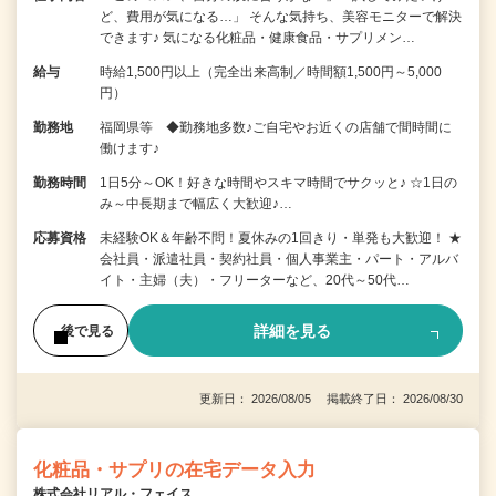
ど、費用が気になる…」 そんな気持ち、美容モニターで解決
できます♪ 気になる化粧品・健康食品・サプリメン…
給与
時給1,500円以上（完全出来高制／時間額1,500円～5,000
円）
勤務地
福岡県等 ◆勤務地多数♪ご自宅やお近くの店舗で間時間に
働けます♪
勤務時間
1日5分～OK！好きな時間やスキマ時間でサクッと♪ ☆1日の
み～中長期まで幅広く大歓迎♪…
応募資格
未経験OK＆年齢不問！夏休みの1回きり・単発も大歓迎！ ★
会社員・派遣社員・契約社員・個人事業主・パート・アルバ
イト・主婦（夫）・フリーターなど、20代～50代…
詳細を見る
後で見る
更新日： 2026/08/05 掲載終了日： 2026/08/30
化粧品・サプリの在宅データ入力
株式会社リアル・フェイス