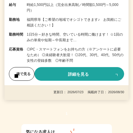
給与
時給1,500円以上（完全出来高制／時間額1,500円～5,000
円）
勤務地
福岡県等【ご希望の地域でオシゴトできます♪ お気軽にご
相談ください！】
勤務時間
1日5分～好きな時間、空いている時間に働けます！ ☆1回の
みの単発や短期～中長期まで…
応募資格
◎PC・スマートフォンをお持ちの方（※アンケートに必要
なため） ◎未経験者大歓迎！ ◎20代、30代、40代、50代の
女性の登録多数 ◎年齢不問
詳細を見る
後で見る
更新日： 2026/07/23 掲載終了日： 2026/08/30
1
気になる求人は