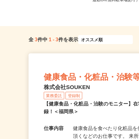
全国どこからでも在宅勤務OK（全国
福岡県糟屋郡久山町猪野
47都道府県対応、転勤なし）
通勤OK/無料駐車場あり
全
3
件中
1
-
3
件を表示
健康食品・化粧品・治験
株式会社SOUKEN
業務委託
登録制
【健康食品・化粧品・治験のモニター】
録！＜福岡県＞
仕事内容
健康食品を食べたり化粧品