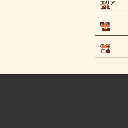
エリア
職種
条件