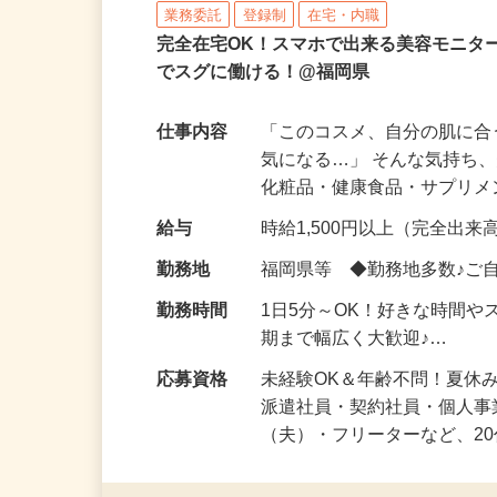
株式会社ビサーチ
業務委託
登録制
在宅・内職
完全在宅OK！スマホで出来る美容モニタ
でスグに働ける！@福岡県
仕事内容
「このコスメ、自分の肌に
気になる…」 そんな気持ち
化粧品・健康食品・サプリ
給与
時給1,500円以上（完全出来高
勤務地
福岡県等 ◆勤務地多数♪ご
勤務時間
1日5分～OK！好きな時間や
期まで幅広く大歓迎♪…
応募資格
未経験OK＆年齢不問！夏休
派遣社員・契約社員・個人
（夫）・フリーターなど、20