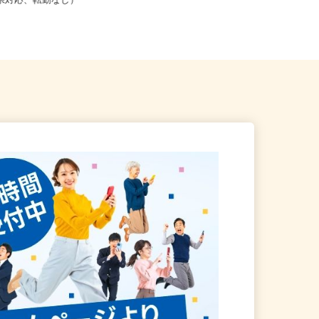
こからでも在宅勤務OK（全国
福岡県糟屋郡久山町猪野小柳878（
道府県対応、転勤なし）
通勤OK/無料駐車場あり）