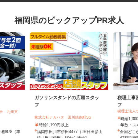
福岡県のピックアップPR求人
ガソリンスタンドの店頭スタッ
税理士
フ
フ
税理士法
会社 九州支
株式会社ナカハタ 田川鉄砲町SS
時給1,
時給1,190円以上
年数・