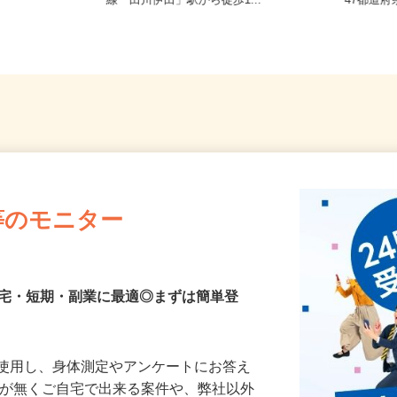
小柳878（車
福岡県田川市伊田4477（JR日田彦山
全国ど
）
線「田川伊田」駅から徒歩1...
47都
等のモニター
在宅・短期・副業に最適◎まずは簡単登
を使用し、身体測定やアンケートにお答え