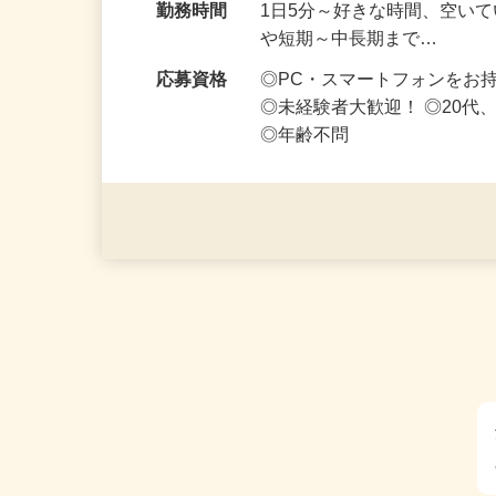
い！】
勤務時間
1日5分～好きな時間、空い
や短期～中長期まで…
応募資格
◎PC・スマートフォンをお
◎未経験者大歓迎！ ◎20代
◎年齢不問