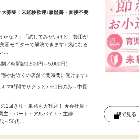
ー大募集！未経験歓迎♪履歴書・面接不要
合うかな？」「試してみたいけど、費用が
、美容モニターで解決できます♪ 気になる
メン…
制／時間額1,500円～5,000円）
自宅やお近くの店舗で間時間に働けます♪
スキマ時間でサクッと♪ ☆1日のみ～中長
みの1回きり・単発も大歓迎！ ★会社員・
事業主・パート・アルバイト・主婦
後で見
代～50代…