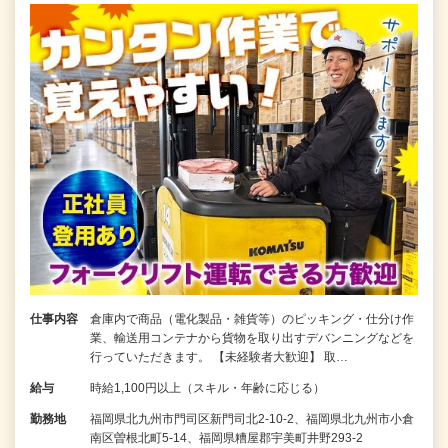
仕事内容
倉庫内で商品（電化製品・雑貨等）のピッキング・仕分け作
業、輸送用コンテナから貨物を取り出すデバンニングなどを
行っていただきます。 【未経験者大歓迎】 取…
給与
時給1,100円以上（スキル・年齢に応じる）
勤務地
福岡県北九州市門司区新門司北2-10-2、福岡県北九州市小倉
南区曽根北町5-14、福岡県糟屋郡宇美町井野293-2