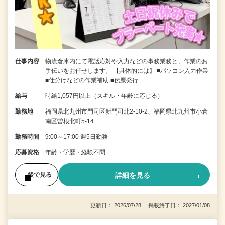
仕事内容
物流倉庫内にて電話応対や入力などの事務業務と、作業のお
手伝いをお任せします。 【具体的には】 ■パソコン入力作業
■仕分けなどの作業補助 ■伝票発行…
給与
時給1,057円以上（スキル・年齢に応じる）
勤務地
福岡県北九州市門司区新門司北2-10-2、福岡県北九州市小倉
南区曽根北町5-14
勤務時間
9:00～17:00 週5日勤務
応募資格
年齢・学歴・経験不問
詳細を見る
後で見る
更新日： 2026/07/28 掲載終了日： 2027/01/08