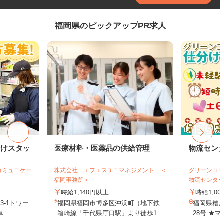
福岡県のピックアップPR求人
分けスタッ
医療材料・医薬品の供給管理
物流セン
コミュニケー
株式会社 エフエスユニマネジメント ＜
グリーンコ
福岡事務所＞
物流センタ
時給1,140円以上
時給1,0
3-1トワー
福岡県福岡市博多区沖浜町（地下鉄
福岡県糟
..
箱崎線「千代県庁口駅」より徒歩1...
28号 ★