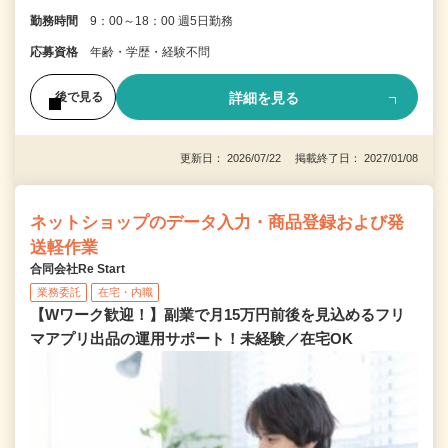
勤務時間
9：00～18：00 週5日勤務
応募資格
年齢・学歴・経験不問
詳細を見る
後で見る
更新日： 2026/07/22 掲載終了日： 2027/01/08
ネットショップのデータ入力・商品登録および発
送軽作業
合同会社Re Start
業務委託
在宅・内職
【Wワーク歓迎！】副業で月15万円前後を見込めるフリ
マアプリ出品の運用サポート！未経験／在宅OK