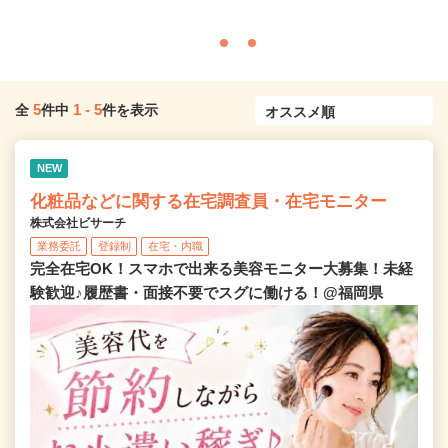
5
1
-
5
全
件中
件を表示
NEW
化粧品などに関する在宅調査員・在宅モニター
株式会社ビサーチ
業務委託
登録制
在宅・内職
完全在宅OK！スマホで出来る美容モニター大募集！未経
験歓迎♪履歴書・面接不要でスグに働ける！@福岡県