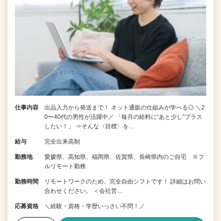
仕事内容
出品入力から発送まで！ ネット通販の仕組みが学べる◎ ＼2
0〜40代の男性が活躍中／ 「毎月の給料に“あと少し”プラス
したい！」 ⇒そんな〈目標〉を…
給与
完全出来高制
勤務地
愛媛県、高知県、福岡県、佐賀県、長崎県内のご自宅 ※フ
ルリモート勤務
勤務時間
リモートワークのため、完全自由シフトです！ 詳細はお問い
合わせください。 ＜会社営…
応募資格
＼経験・資格・学歴いっさい不問！／