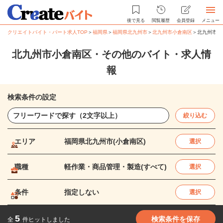
後で見る
閲覧履歴
会員登録
メニュー
クリエイトバイト・パート求人TOP
＞
福岡県
＞
福岡県北九州市
＞
北九州市小倉南区
＞
北九州市小
北九州市小倉南区・その他のバイト・求人情
報
検索条件の設定
絞り込む
エリア
福岡県北九州市(小倉南区)
選択
職種
軽作業・商品管理・製造(すべて)
選択
条件
指定しない
選択
5
検索条件を保存
全
件ヒットしました