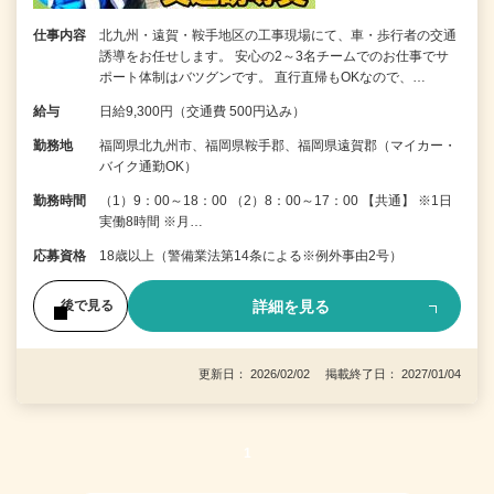
仕事内容
北九州・遠賀・鞍手地区の工事現場にて、車・歩行者の交通
誘導をお任せします。 安心の2～3名チームでのお仕事でサ
ポート体制はバツグンです。 直行直帰もOKなので、…
給与
日給9,300円（交通費 500円込み）
勤務地
福岡県北九州市、福岡県鞍手郡、福岡県遠賀郡（マイカー・
バイク通勤OK）
勤務時間
（1）9：00～18：00 （2）8：00～17：00 【共通】 ※1日
実働8時間 ※月…
応募資格
18歳以上（警備業法第14条による※例外事由2号）
詳細を見る
後で見る
更新日： 2026/02/02 掲載終了日： 2027/01/04
1