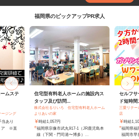
福岡県のピックアップPR求人
ホームステ
住宅型有料老人ホームの施設内ス
セルフサ
タッフ及び訪問...
ド短時間ス
株式会社るりいろ 住宅型有料老人ホーム
三愛リテー
テージング
よりあいの家
店
＋手当あり
時給1,057円
時給1,1
リア ※直
福岡県宗像市武丸917-1（JR鹿児島本
福岡県福
線（下関・門司港〜博多）...
福岡市早