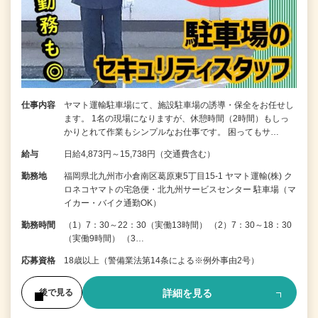
仕事内容
ヤマト運輸駐車場にて、施設駐車場の誘導・保全をお任せし
ます。 1名の現場になりますが、休憩時間（2時間）もしっ
かりとれて作業もシンプルなお仕事です。 困ってもサ…
給与
日給4,873円～15,738円（交通費含む）
勤務地
福岡県北九州市小倉南区葛原東5丁目15-1 ヤマト運輸(株) ク
ロネコヤマトの宅急便・北九州サービスセンター 駐車場（マ
イカー・バイク通勤OK）
勤務時間
（1）7：30～22：30（実働13時間） （2）7：30～18：30
（実働9時間） （3…
応募資格
18歳以上（警備業法第14条による※例外事由2号）
詳細を見る
後で見る