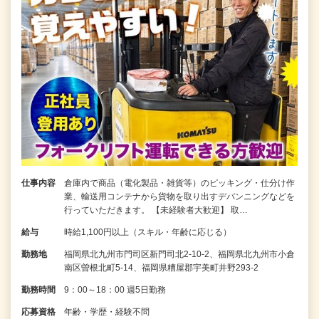
仕事内容
倉庫内で商品（電化製品・雑貨等）のピッキング・仕分け作
業、輸送用コンテナから貨物を取り出すデバンニングなどを
行っていただきます。 【未経験者大歓迎】 取…
給与
時給1,100円以上（スキル・年齢に応じる）
勤務地
福岡県北九州市門司区新門司北2-10-2、福岡県北九州市小倉
南区曽根北町5-14、福岡県糟屋郡宇美町井野293-2
勤務時間
9：00～18：00 週5日勤務
応募資格
年齢・学歴・経験不問