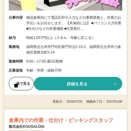
仕事内容
物流倉庫内にて電話応対や入力などの事務業務と、作業のお
手伝いをお任せします。 【具体的には】 ■パソコン入力作業
■仕分けなどの作業補助 ■伝票発行…
給与
時給1,057円以上（スキル・年齢に応じる）
勤務地
福岡県北九州市門司区新門司北2-10-2、福岡県北九州市小倉
南区曽根北町5-14
勤務時間
9:00～17:00 週5日勤務
応募資格
年齢・学歴・経験不問
詳細を見る
後で見る
更新日： 2026/07/28 掲載終了日： 2027/01/08
倉庫内での作業・仕分け・ピッキングスタッフ
株式会社KOUGALOGI