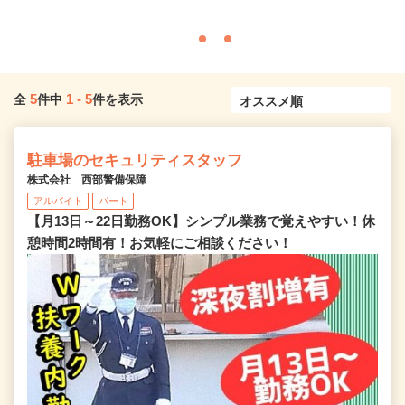
5
1
-
5
全
件中
件を表示
駐車場のセキュリティスタッフ
株式会社 西部警備保障
アルバイト
パート
【月13日～22日勤務OK】シンプル業務で覚えやすい！休
憩時間2時間有！お気軽にご相談ください！