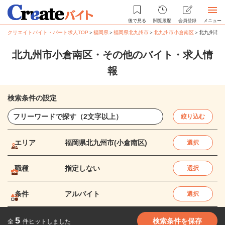
後で見る
閲覧履歴
会員登録
メニュー
クリエイトバイト・パート求人TOP
＞
福岡県
＞
福岡県北九州市
＞
北九州市小倉南区
＞
北九州市小
北九州市小倉南区・その他のバイト・求人情
報
検索条件の設定
絞り込む
エリア
福岡県北九州市(小倉南区)
選択
職種
指定しない
選択
条件
アルバイト
選択
5
検索条件を保存
全
件ヒットしました