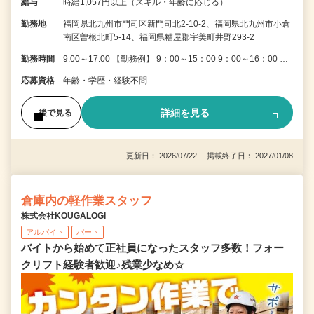
給与
時給1,057円以上（スキル・年齢に応じる）
勤務地
福岡県北九州市門司区新門司北2-10-2、福岡県北九州市小倉
南区曽根北町5-14、福岡県糟屋郡宇美町井野293-2
勤務時間
9:00～17:00 【勤務例】 9：00～15：00 9：00～16：00 …
応募資格
年齢・学歴・経験不問
詳細を見る
後で見る
更新日： 2026/07/22 掲載終了日： 2027/01/08
倉庫内の軽作業スタッフ
株式会社KOUGALOGI
アルバイト
パート
バイトから始めて正社員になったスタッフ多数！フォー
クリフト経験者歓迎♪残業少なめ☆