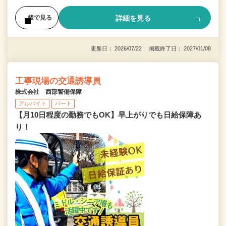
詳細を見る
後で見る
更新日： 2026/07/22 掲載終了日： 2027/01/08
工事現場の交通誘導員
株式会社 西部警備保障
アルバイト
パート
【月10日程度の勤務でもOK】早上がりでも日給保障あ
り！