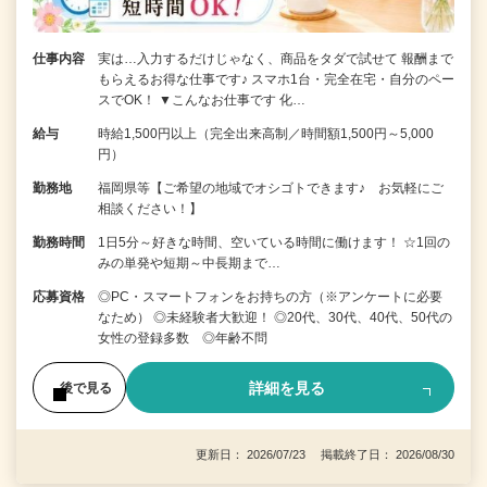
仕事内容
実は…入力するだけじゃなく、商品をタダで試せて 報酬まで
もらえるお得な仕事です♪ スマホ1台・完全在宅・自分のペー
スでOK！ ▼こんなお仕事です 化…
給与
時給1,500円以上（完全出来高制／時間額1,500円～5,000
円）
勤務地
福岡県等【ご希望の地域でオシゴトできます♪ お気軽にご
相談ください！】
勤務時間
1日5分～好きな時間、空いている時間に働けます！ ☆1回の
みの単発や短期～中長期まで…
応募資格
◎PC・スマートフォンをお持ちの方（※アンケートに必要
なため） ◎未経験者大歓迎！ ◎20代、30代、40代、50代の
女性の登録多数 ◎年齢不問
詳細を見る
後で見る
更新日： 2026/07/23 掲載終了日： 2026/08/30