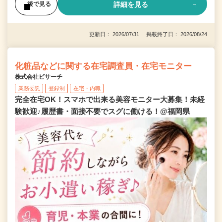
詳細を見る
後で見る
更新日： 2026/07/31 掲載終了日： 2026/08/24
化粧品などに関する在宅調査員・在宅モニター
株式会社ビサーチ
業務委託
登録制
在宅・内職
完全在宅OK！スマホで出来る美容モニター大募集！未経
験歓迎♪履歴書・面接不要でスグに働ける！@福岡県