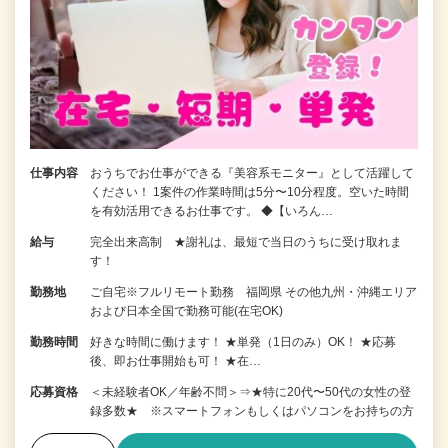
仕事内容
おうちでお仕事ができる『美容系モニター』として活躍して
ください！ 1案件の作業時間は5分〜10分程度。空いた時間
を有効活用できるお仕事です。 ◆【いろん…
給与
完全出来高制 ★謝礼は、最短で当日のうちに受け取れま
す！
勤務地
ご自宅※フルリモート勤務 福岡県 その他九州・沖縄エリア
および日本全国で勤務可能(在宅OK)
勤務時間
好きな時間に働けます！ ★単発（1日のみ）OK！ ★応募
後、即お仕事開始も可！ ★在…
応募資格
＜未経験者OK／年齢不問＞⇒★特に20代〜50代の女性の登
録多数★ ※スマートフォンもしくはパソコンをお持ちの方