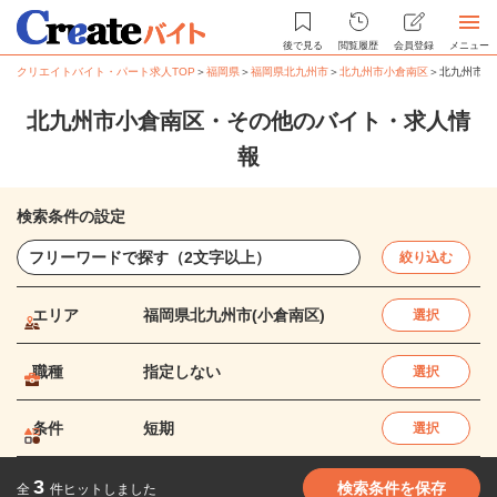
後で見る
閲覧履歴
会員登録
メニュー
クリエイトバイト・パート求人TOP
＞
福岡県
＞
福岡県北九州市
＞
北九州市小倉南区
＞
北九州市小
北九州市小倉南区・その他のバイト・求人情
報
検索条件の設定
絞り込む
エリア
福岡県北九州市(小倉南区)
選択
職種
指定しない
選択
条件
短期
選択
3
検索条件を保存
全
件ヒットしました