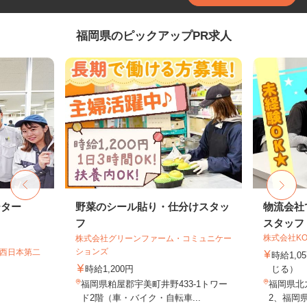
福岡県のピックアップPR求人
ーター
野菜のシール貼り・仕分けスタッ
物流会社
フ
スタッフ
株式会社KO
株式会社グリーンファーム・コミュニケー
ションズ
T西日本第二
時給1,
時給1,200円
じる）
福岡県粕屋郡宇美町井野433-1トワー
福岡県北九
ド2階（車・バイク・自転車...
2、福岡県