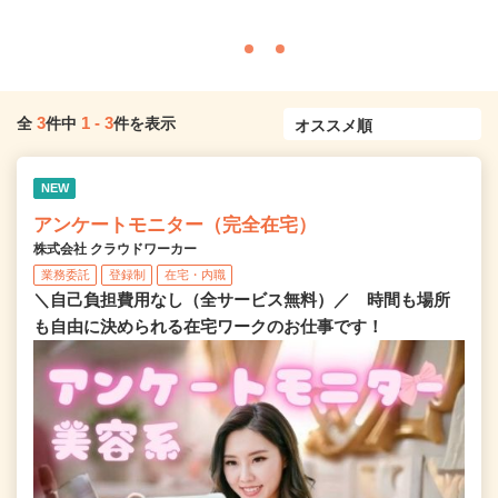
3
1
-
3
全
件中
件を表示
NEW
アンケートモニター（完全在宅）
株式会社 クラウドワーカー
業務委託
登録制
在宅・内職
＼自己負担費用なし（全サービス無料）／ 時間も場所
も自由に決められる在宅ワークのお仕事です！