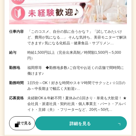
仕事内容
「このコスメ、自分の肌に合うかな？」「試してみたいけ
ど、費用が気になる…」 そんな気持ち、美容モニターで解決
できます♪ 気になる化粧品・健康食品・サプリメン…
給与
時給1,500円以上（完全出来高制／時間額1,500円～5,000
円）
勤務地
福岡県等 ◆勤務地多数♪ご自宅やお近くの店舗で間時間に
働けます♪
勤務時間
1日5分～OK！好きな時間やスキマ時間でサクッと♪ ☆1日の
み～中長期まで幅広く大歓迎♪…
応募資格
未経験OK＆年齢不問！夏休みの1回きり・単発も大歓迎！ ★
会社員・派遣社員・契約社員・個人事業主・パート・アルバ
イト・主婦（夫）・フリーターなど、20代～50代…
詳細を見る
後で見る