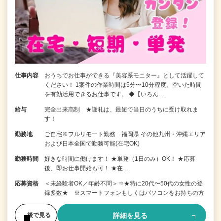
仕事内容
おうちでお仕事ができる『美容系モニター』として活躍して
ください！ 1案件の作業時間は5分〜10分程度。空いた時間
を有効活用できるお仕事です。 ◆【いろん…
給与
完全出来高制 ★謝礼は、最短で当日のうちに受け取れま
す！
勤務地
ご自宅※フルリモート勤務 福岡県 その他九州・沖縄エリア
および日本全国で勤務可能(在宅OK)
勤務時間
好きな時間に働けます！ ★単発（1日のみ）OK！ ★応募
後、即お仕事開始も可！ ★在…
応募資格
＜未経験者OK／年齢不問＞⇒★特に20代〜50代の女性の登
録多数★ ※スマートフォンもしくはパソコンをお持ちの方
詳細を見る
後で見る