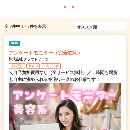
7
1
-
7
全
件中
件を表示
NEW
アンケートモニター（完全在宅）
株式会社 クラウドワーカー
業務委託
登録制
在宅・内職
＼自己負担費用なし（全サービス無料）／ 時間も場所
も自由に決められる在宅ワークのお仕事です！