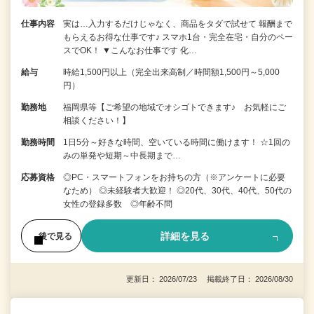
仕事内容
実は…入力するだけじゃなく、商品をタダで試せて 報酬まで
もらえるお得な仕事です♪ スマホ1台・完全在宅・自分のペー
スでOK！ ▼こんなお仕事です 化…
給与
時給1,500円以上（完全出来高制／時間額1,500円～5,000
円）
勤務地
福岡県等【ご希望の地域でオシゴトできます♪ お気軽にご
相談ください！】
勤務時間
1日5分～好きな時間、空いている時間に働けます！ ☆1回の
みの単発や短期～中長期まで…
応募資格
◎PC・スマートフォンをお持ちの方（※アンケートに必要
なため） ◎未経験者大歓迎！ ◎20代、30代、40代、50代の
女性の登録多数 ◎年齢不問
詳細を見る
後で見る
更新日： 2026/07/23 掲載終了日： 2026/08/30