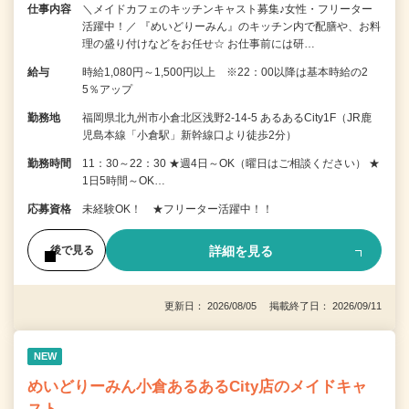
仕事内容
＼メイドカフェのキッチンキャスト募集♪女性・フリーター
活躍中！／ 『めいどりーみん』のキッチン内で配膳や、お料
理の盛り付けなどをお任せ☆ お仕事前には研…
給与
時給1,080円～1,500円以上 ※22：00以降は基本時給の2
5％アップ
勤務地
福岡県北九州市小倉北区浅野2-14-5 あるあるCity1F（JR鹿
児島本線「小倉駅」新幹線口より徒歩2分）
勤務時間
11：30～22：30 ★週4日～OK（曜日はご相談ください） ★
1日5時間～OK…
応募資格
未経験OK！ ★フリーター活躍中！！
詳細を見る
後で見る
更新日： 2026/08/05 掲載終了日： 2026/09/11
NEW
めいどりーみん小倉あるあるCity店のメイドキャ