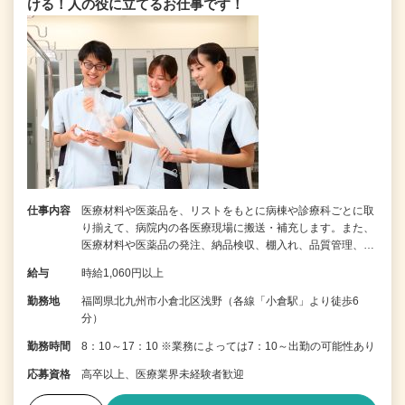
ける！人の役に立てるお仕事です！
仕事内容
医療材料や医薬品を、リストをもとに病棟や診療科ごとに取
り揃えて、病院内の各医療現場に搬送・補充します。また、
医療材料や医薬品の発注、納品検収、棚入れ、品質管理、…
給与
時給1,060円以上
勤務地
福岡県北九州市小倉北区浅野（各線「小倉駅」より徒歩6
分）
勤務時間
8：10～17：10 ※業務によっては7：10～出勤の可能性あり
応募資格
高卒以上、医療業界未経験者歓迎