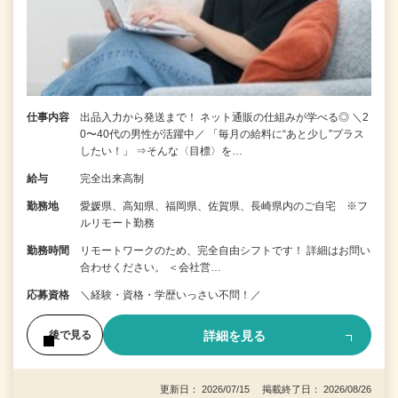
仕事内容
出品入力から発送まで！ ネット通販の仕組みが学べる◎ ＼2
0〜40代の男性が活躍中／ 「毎月の給料に“あと少し”プラス
したい！」 ⇒そんな〈目標〉を…
給与
完全出来高制
勤務地
愛媛県、高知県、福岡県、佐賀県、長崎県内のご自宅 ※フ
ルリモート勤務
勤務時間
リモートワークのため、完全自由シフトです！ 詳細はお問い
合わせください。 ＜会社営…
応募資格
＼経験・資格・学歴いっさい不問！／
詳細を見る
後で見る
更新日： 2026/07/15 掲載終了日： 2026/08/26