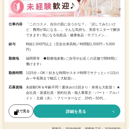
仕事内容
「このコスメ、自分の肌に合うかな？」「試してみたいけ
ど、費用が気になる…」 そんな気持ち、美容モニターで解決
できます♪ 気になる化粧品・健康食品・サプリメン…
給与
時給1,500円以上（完全出来高制／時間額1,500円～5,000
円）
勤務地
福岡県等 ◆勤務地多数♪ご自宅やお近くの店舗で間時間に
働けます♪
勤務時間
1日5分～OK！好きな時間やスキマ時間でサクッと♪ ☆1日の
み～中長期まで幅広く大歓迎♪…
応募資格
未経験OK＆年齢不問！夏休みの1回きり・単発も大歓迎！ ★
会社員・派遣社員・契約社員・個人事業主・パート・アルバ
イト・主婦（夫）・フリーターなど、20代～50代…
詳細を見る
後で見る
更新日： 2026/08/05 掲載終了日： 2026/08/30