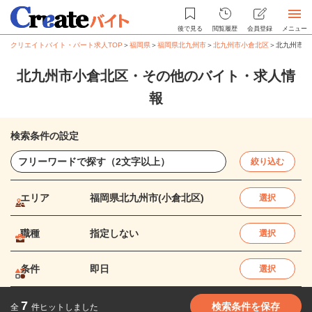
後で見る
閲覧履歴
会員登録
メニュー
クリエイトバイト・パート求人TOP
＞
福岡県
＞
福岡県北九州市
＞
北九州市小倉北区
＞
北九州市小
北九州市小倉北区・その他のバイト・求人情
報
検索条件の設定
絞り込む
エリア
福岡県北九州市(小倉北区)
選択
職種
指定しない
選択
条件
即日
選択
7
検索条件を保存
全
件ヒットしました