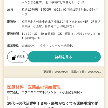
ョンなどを配置。 お仕事前には研修もしっかり行…
給与
時給1,070円～1,500円 ※22：00以降は基本時給の25％ア
ップ
勤務地
福岡県北九州市小倉北区浅野2-14-5 あるあるcity1F（JR鹿児
島本線「小倉駅」新幹線口より徒歩2分）
勤務時間
11：30～22：30 ★週3日～OK（曜日はご相談ください） ★
1日4時間～OK…
応募資格
未経験OK！ 学生・フリーター活躍中♪
詳細を見る
後で見る
更新日： 2026/08/05 掲載終了日： 2026/09/11
医療材料・医薬品の供給管理
株式会社 エフエスユニマネジメント ＜小倉記念病院＞
パート
20代〜60代活躍中！資格・経験がなくても医療現場で働