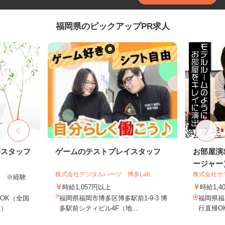
福岡県のピックアップPR求人
務スタッフ
ゲームのテストプレイスタッフ
お部屋演
ージャー
株式会社デジタルハーツ 博多Lab.
株式会社サ
以上 ※経験
時給1,057円以上
時給1,4
OK（全国
福岡県福岡市博多区博多駅前1-9-3 博
福岡県福
し）
多駅前シティビル4F（地...
行直帰O