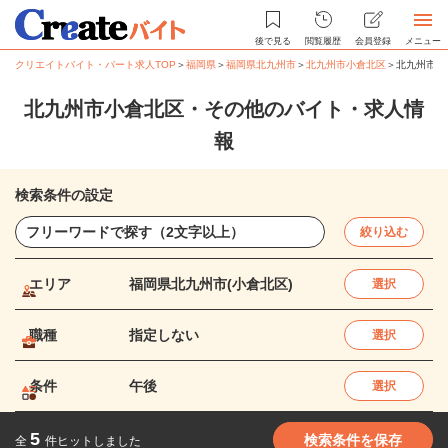
後で見る
閲覧履歴
会員登録
メニュー
クリエイトバイト・パート求人TOP
＞
福岡県
＞
福岡県北九州市
＞
北九州市小倉北区
＞
北九州市小
北九州市小倉北区・その他のバイト・求人情
報
検索条件の設定
絞り込む
エリア
福岡県北九州市(小倉北区)
選択
職種
指定しない
選択
条件
午後
選択
5
検索条件を保存
全
件ヒットしました