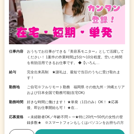
仕事内容
おうちでお仕事ができる『美容系モニター』として活躍して
ください！ 1案件の作業時間は5分〜10分程度。空いた時間
を有効活用できるお仕事です。 ◆【いろん…
給与
完全出来高制 ★謝礼は、最短で当日のうちに受け取れま
す！
勤務地
ご自宅※フルリモート勤務 福岡県 その他九州・沖縄エリア
および日本全国で勤務可能(在宅OK)
勤務時間
好きな時間に働けます！ ★単発（1日のみ）OK！ ★応募
後、即お仕事開始も可！ ★在…
応募資格
＜未経験者OK／年齢不問＞⇒★特に20代〜50代の女性の登
録多数★ ※スマートフォンもしくはパソコンをお持ちの方