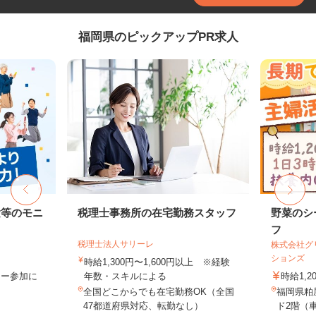
福岡県のピックアップPR求人
験等のモニ
税理士事務所の在宅勤務スタッフ
野菜のシ
フ
税理士法人サリーレ
株式会社グ
ションズ
時給1,300円〜1,600円以上 ※経験
ター参加に
年数・スキルによる
時給1,2
全国どこからでも在宅勤務OK（全国
福岡県粕
47都道府県対応、転勤なし）
ド2階（車