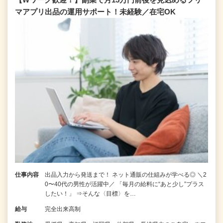
マアプリ出品の運用サポート！未経験／在宅OK
仕事内容
出品入力から発送まで！ ネット通販の仕組みが学べる◎ ＼2
0〜40代の男性が活躍中／ 「毎月の給料に“あと少し”プラス
したい！」 ⇒そんな〈目標〉を…
給与
完全出来高制