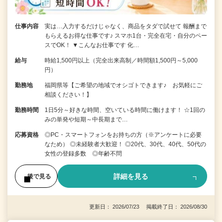
仕事内容
実は…入力するだけじゃなく、商品をタダで試せて 報酬まで
もらえるお得な仕事です♪ スマホ1台・完全在宅・自分のペー
スでOK！ ▼こんなお仕事です 化…
給与
時給1,500円以上（完全出来高制／時間額1,500円～5,000
円）
勤務地
福岡県等【ご希望の地域でオシゴトできます♪ お気軽にご
相談ください！】
勤務時間
1日5分～好きな時間、空いている時間に働けます！ ☆1回の
みの単発や短期～中長期まで…
応募資格
◎PC・スマートフォンをお持ちの方（※アンケートに必要
なため） ◎未経験者大歓迎！ ◎20代、30代、40代、50代の
女性の登録多数 ◎年齢不問
詳細を見る
後で見る
更新日： 2026/07/23 掲載終了日： 2026/08/30