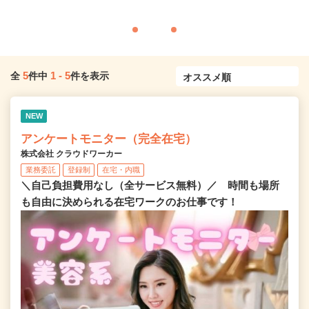
5
1
-
5
全
件中
件を表示
NEW
アンケートモニター（完全在宅）
株式会社 クラウドワーカー
業務委託
登録制
在宅・内職
＼自己負担費用なし（全サービス無料）／ 時間も場所
も自由に決められる在宅ワークのお仕事です！