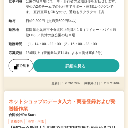
仕事内容
公園の駐車場にて、車・歩行者の交通誘導をお任せします。
安心の2名チームでのお仕事でサポート体制はバツグンで
す。 直行直帰もOKなので、通勤もラクラク☆ 【具…
給与
日給9,200円（交通費500円込み）
勤務地
福岡県北九州市小倉北区上到津4-1-8（マイカー・バイク通
勤OK）／到津の森公園の駐車場
勤務時間
（1）14：00～22：00 （2）15：00～23：00
応募資格
18歳以上（警備業法第14条による※例外事由2号）
詳細を見る
後で見る
更新日： 2026/02/02 掲載終了日： 2027/01/04
ネットショップのデータ入力・商品登録および発
送軽作業
合同会社Re Start
業務委託
在宅・内職
【Wワーク歓迎！】副業で月15万円前後を見込めるフリ