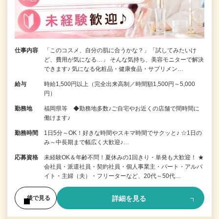
仕事内容
「このコスメ、自分の肌に合うかな？」「試してみたいけ
ど、費用が気になる…」 そんな気持ち、美容モニターで解決
できます♪ 気になる化粧品・健康食品・サプリメン…
給与
時給1,500円以上（完全出来高制／時間額1,500円～5,000
円）
勤務地
福岡県等 ◆勤務地多数♪ご自宅やお近くの店舗で間時間に
働けます♪
勤務時間
1日5分～OK！好きな時間やスキマ時間でサクッと♪ ☆1日の
み～中長期まで幅広く大歓迎♪…
応募資格
未経験OK＆年齢不問！夏休みの1回きり・単発も大歓迎！ ★
会社員・派遣社員・契約社員・個人事業主・パート・アルバ
イト・主婦（夫）・フリーターなど、20代～50代…
詳細を見る
後で見る