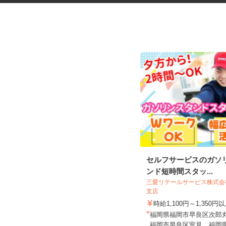
物流会社での一般事務・作業補
セルフサービスのガソ
助スタッフ
ンド短時間スタッ...
三愛リテールサービス株式
株式会社KOUGALOGI
支店
時給1,057円以上（スキル・年齢に
時給1,100円～1,350円
応じる）
福岡県福岡市早良区次郎