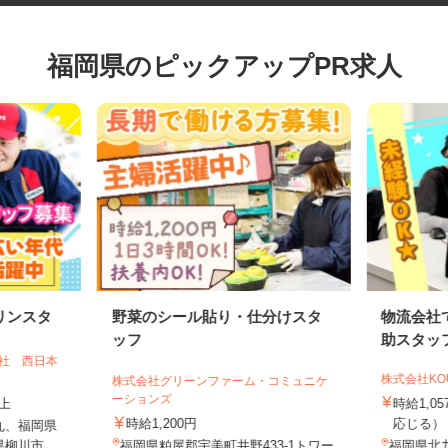
福岡県のピックアップPR求人
リンスタ
野菜のシール貼り・仕分けスタ
物流会
ッフ
助スタ
会社 西日本
株式会社K
株式会社グリーンファーム・コミュニケ
ーションズ
以上
時給1
時給1,200円
応じる
丸、福岡県