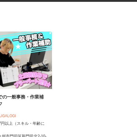
社での一般事務・作業補
セルフサービスのガソリンスタ
ッフ
ンド短時間スタッ...
三愛リテールサービス株式会社 西日本
OUGALOGI
支店
,057円以上（スキル・年齢に
時給1,100円～1,350円以上
）
福岡県福岡市早良区次郎丸、福岡県