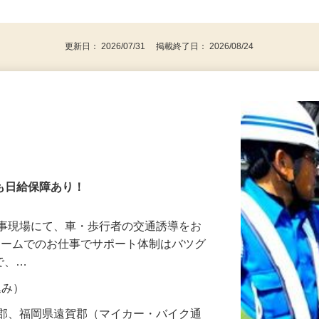
⇒★特に20代〜50代の女性の登録多数★
後で見
パソコンをお持ちの方
更新日： 2026/07/31 掲載終了日： 2026/08/24
でも日給保障あり！
工事現場にて、車・歩行者の交通誘導をお
名チームでのお仕事でサポート体制はバツグ
ので、…