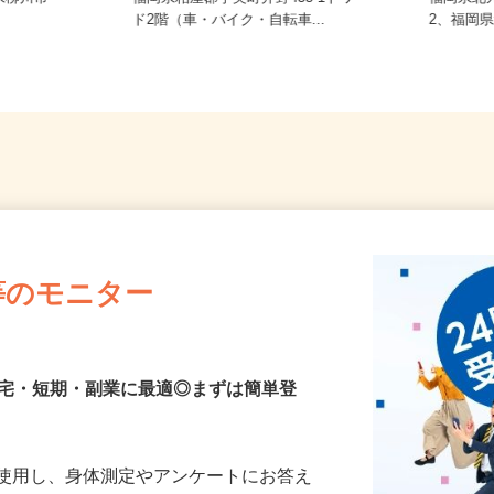
県柳川市
福岡県粕屋郡宇美町井野433-1トワー
福岡県北
ド2階（車・バイク・自転車...
2、福岡
等のモニター
在宅・短期・副業に最適◎まずは簡単登