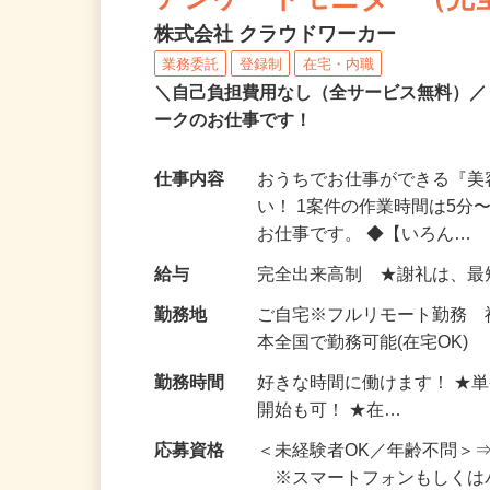
アンケートモニター（完
株式会社 クラウドワーカー
業務委託
登録制
在宅・内職
＼自己負担費用なし（全サービス無料）
ークのお仕事です！
仕事内容
おうちでお仕事ができる『
い！ 1案件の作業時間は5
お仕事です。 ◆【いろん…
給与
完全出来高制 ★謝礼は、
勤務地
ご自宅※フルリモート勤務 
本全国で勤務可能(在宅OK)
勤務時間
好きな時間に働けます！ ★
開始も可！ ★在…