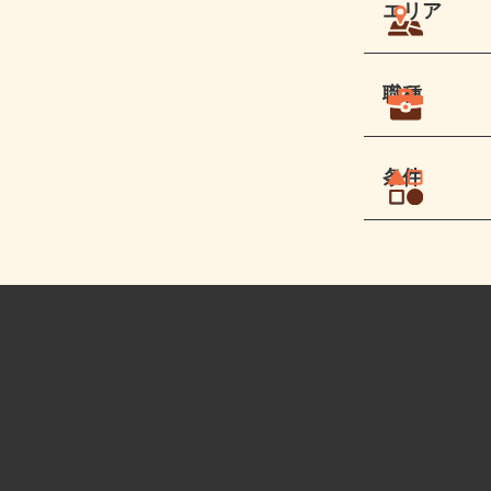
エリア
職種
条件