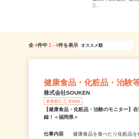
福岡県北九州市門司区新門司北2-10-
福岡市早良区室見、福岡
2、福岡県北九州市小倉南区...
三...
全
4
件中
1
-
4
件を表示
健康食品・化粧品・治験
株式会社SOUKEN
業務委託
登録制
【健康食品・化粧品・治験のモニター】
録！＜福岡県＞