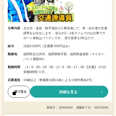
仕事内容
北九州・遠賀・鞍手地区の工事現場にて、車・歩行者の交通
誘導をお任せします。 安心の2～3名チームでのお仕事でサ
ポート体制はバツグンです。 直行直帰もOKなので、…
給与
日給9,300円（交通費 500円込み）
勤務地
福岡県北九州市、福岡県鞍手郡、福岡県遠賀郡（マイカー・
バイク通勤OK）
勤務時間
（1）9：00～18：00 （2）8：00～17：00 【共通】 ※1日
実働8時間 ※月…
応募資格
18歳以上（警備業法第14条による※例外事由2号）
詳細を見る
後で見る
更新日： 2026/02/02 掲載終了日： 2027/01/04