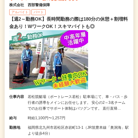
株式会社 西部警備保障
アルバイト
パート
【週2～勤務OK】長時間勤務の際は180分の休憩＋割増料
金あり！WワークOK！スキマバイトも◎
仕事内容
若松競艇場（ボートレース若松）駐車場にて、車・バス・歩
行者の誘導をメインにお任せします。 安心の2～3名チーム
でのお仕事でサポート体制はバツグンです。 直行直帰…
給与
時給1,100円〜1,257円
勤務地
福岡県北九州市若松区赤岩町13-1（JR筑豊本線「奥洞海」駅
より徒歩4分）