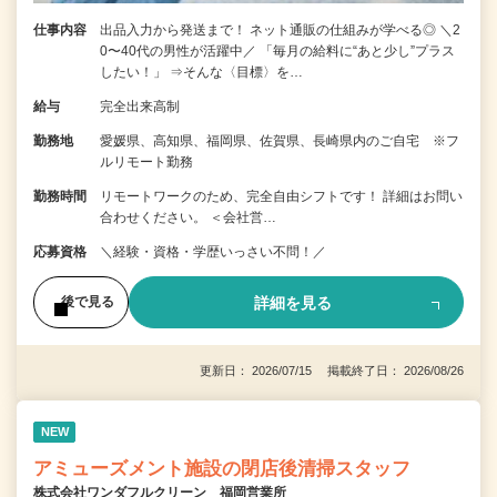
仕事内容
出品入力から発送まで！ ネット通販の仕組みが学べる◎ ＼2
0〜40代の男性が活躍中／ 「毎月の給料に“あと少し”プラス
したい！」 ⇒そんな〈目標〉を…
給与
完全出来高制
勤務地
愛媛県、高知県、福岡県、佐賀県、長崎県内のご自宅 ※フ
ルリモート勤務
勤務時間
リモートワークのため、完全自由シフトです！ 詳細はお問い
合わせください。 ＜会社営…
応募資格
＼経験・資格・学歴いっさい不問！／
詳細を見る
後で見る
更新日： 2026/07/15 掲載終了日： 2026/08/26
NEW
アミューズメント施設の閉店後清掃スタッフ
株式会社ワンダフルクリーン 福岡営業所