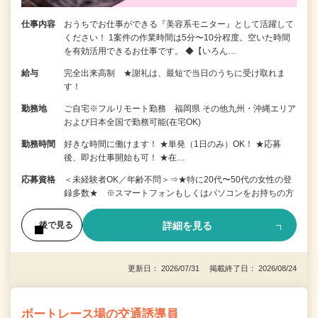
仕事内容
おうちでお仕事ができる『美容系モニター』として活躍して
ください！ 1案件の作業時間は5分〜10分程度。空いた時間
を有効活用できるお仕事です。 ◆【いろん…
給与
完全出来高制 ★謝礼は、最短で当日のうちに受け取れま
す！
勤務地
ご自宅※フルリモート勤務 福岡県 その他九州・沖縄エリア
および日本全国で勤務可能(在宅OK)
勤務時間
好きな時間に働けます！ ★単発（1日のみ）OK！ ★応募
後、即お仕事開始も可！ ★在…
応募資格
＜未経験者OK／年齢不問＞⇒★特に20代〜50代の女性の登
録多数★ ※スマートフォンもしくはパソコンをお持ちの方
詳細を見る
後で見る
更新日： 2026/07/31 掲載終了日： 2026/08/24
ボートレース場の交通誘導員