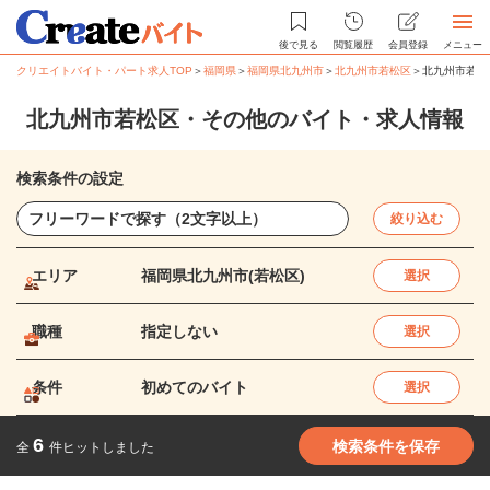
後で見る
閲覧履歴
会員登録
メニュー
クリエイトバイト・パート求人TOP
＞
福岡県
＞
福岡県北九州市
＞
北九州市若松区
＞
北九州市若松
北九州市若松区・その他のバイト・求人情報
検索条件の設定
絞り込む
エリア
福岡県北九州市(若松区)
選択
職種
指定しない
選択
条件
初めてのバイト
選択
6
検索条件を保存
全
件ヒットしました