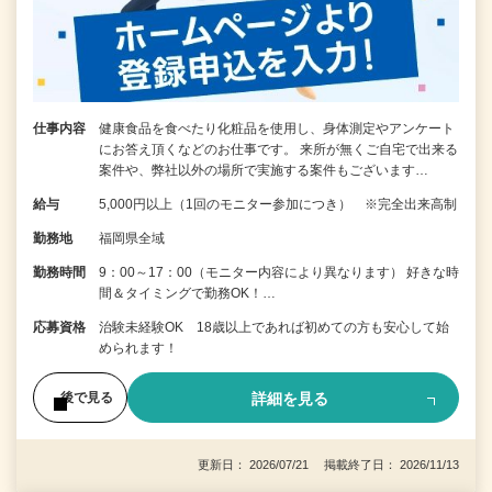
仕事内容
健康食品を食べたり化粧品を使用し、身体測定やアンケート
にお答え頂くなどのお仕事です。 来所が無くご自宅で出来る
案件や、弊社以外の場所で実施する案件もございます…
給与
5,000円以上（1回のモニター参加につき） ※完全出来高制
勤務地
福岡県全域
勤務時間
9：00～17：00（モニター内容により異なります） 好きな時
間＆タイミングで勤務OK！…
応募資格
治験未経験OK 18歳以上であれば初めての方も安心して始
められます！
詳細を見る
後で見る
更新日： 2026/07/21 掲載終了日： 2026/11/13