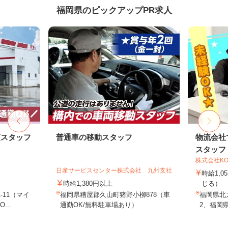
福岡県のピックアップPR求人
頭スタッフ
普通車の移動スタッフ
物流会社
スタッフ
株式会社KO
日産サービスセンター株式会社 九州支社
時給1,
時給1,380円以上
じる）
-11（マイ
福岡県糟屋郡久山町猪野小柳878（車
福岡県北九
..
通勤OK/無料駐車場あり）
2、福岡県