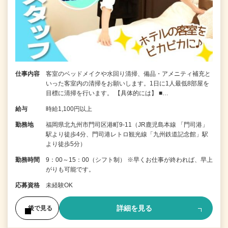
仕事内容
客室のベッドメイクや水回り清掃、備品・アメニティ補充と
いった客室内の清掃をお願いします。1日に1人最低8部屋を
目標に清掃を行います。 【具体的には】 ■…
給与
時給1,100円以上
勤務地
福岡県北九州市門司区港町9-11（JR鹿児島本線 「門司港」
駅より徒歩4分、門司港レトロ観光線「九州鉄道記念館」駅
より徒歩5分）
勤務時間
9：00～15：00（シフト制） ※早くお仕事が終われば、早上
がりも可能です。
応募資格
未経験OK
詳細を見る
後で見る