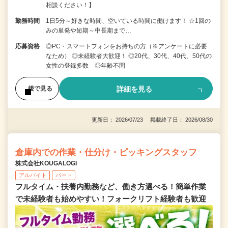
相談ください！】
勤務時間
1日5分～好きな時間、空いている時間に働けます！ ☆1回の
みの単発や短期～中長期まで…
応募資格
◎PC・スマートフォンをお持ちの方（※アンケートに必要
なため） ◎未経験者大歓迎！ ◎20代、30代、40代、50代の
女性の登録多数 ◎年齢不問
詳細を見る
後で見る
更新日： 2026/07/23 掲載終了日： 2026/08/30
倉庫内での作業・仕分け・ピッキングスタッフ
株式会社KOUGALOGI
アルバイト
パート
フルタイム・扶養内勤務など、働き方選べる！簡単作業
で未経験者も始めやすい！フォークリフト経験者も歓迎