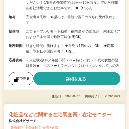
ください！ 1案件の作業時間は5分〜10分程度。空いた時間
を有効活用できるお仕事です。 ◆【いろん…
給与
完全出来高制 ★謝礼は、最短で当日のうちに受け取れま
す！
勤務地
ご自宅※フルリモート勤務 福岡県 その他九州・沖縄エリア
および日本全国で勤務可能(在宅OK)
勤務時間
好きな時間に働けます！ ★単発（1日のみ）OK！ ★応募
後、即お仕事開始も可！ ★在…
応募資格
＜未経験者OK／年齢不問＞⇒★特に20代〜50代の女性の登
録多数★ ※スマートフォンもしくはパソコンをお持ちの方
詳細を見る
後で見る
更新日： 2026/07/31 掲載終了日： 2026/08/24
化粧品などに関する在宅調査員・在宅モニター
株式会社ビサーチ
業務委託
登録制
在宅・内職