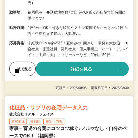
円）
勤務地
福岡県等 ◆勤務地多数♪ご自宅やお近くの店舗で間時間に
働けます♪
勤務時間
1日5分～OK！好きな時間やスキマ時間でサクッと♪ ☆1日の
み～中長期まで幅広く大歓迎♪…
応募資格
未経験OK＆年齢不問！夏休みの1回きり・単発も大歓迎！ ★
会社員・派遣社員・契約社員・個人事業主・パート・アルバ
イト・主婦（夫）・フリーターなど、20代～50代…
詳細を見る
後で見る
更新日： 2026/08/05 掲載終了日： 2026/08/30
化粧品・サプリの在宅データ入力
株式会社リアル・フェイス
業務委託
登録制
在宅・内職
家事・育児の合間にコツコツ稼ぐ♪ノルマなし・自分のペ
ースでOK！〈福岡県〉