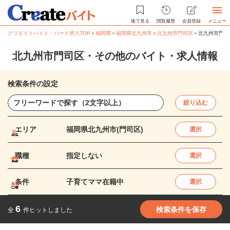
後で見る
閲覧履歴
会員登録
メニュー
クリエイトバイト・パート求人TOP
＞
福岡県
＞
福岡県北九州市
＞
北九州市門司区
＞
北九州市門司
北九州市門司区・その他のバイト・求人情報
検索条件の設定
絞り込む
エリア
福岡県北九州市(門司区)
選択
職種
指定しない
選択
条件
子育てママ在籍中
選択
6
検索条件を保存
全
件ヒットしました