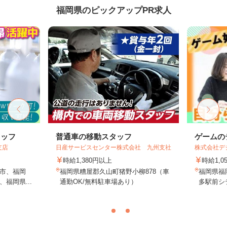
福岡県のピックアップPR求人
タッフ
普通車の移動スタッフ
ゲームの
支店
日産サービスセンター株式会社 九州支社
株式会社デジ
時給1,380円以上
時給1,0
市、福岡
福岡県糟屋郡久山町猪野小柳878（車
福岡県福岡
福岡県...
通勤OK/無料駐車場あり）
多駅前シテ