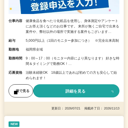
仕事内容
健康食品を食べたり化粧品を使用し、身体測定やアンケート
にお答え頂くなどのお仕事です。 来所が無くご自宅で出来る
案件や、弊社以外の場所で実施する案件もございます…
給与
5,000円以上（1回のモニター参加につき） ※完全出来高制
勤務地
福岡県全域
勤務時間
9：00～17：00（モニター内容により異なります） 好きな時
間＆タイミングで勤務OK！…
応募資格
治験未経験OK 18歳以上であれば初めての方も安心して始
められます！
詳細を見る
後で見る
更新日： 2026/07/21 掲載終了日： 2026/11/13
NEW