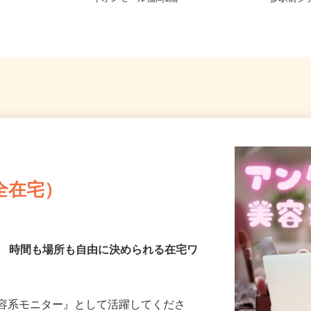
イオンモール福岡1階
多駅前シ
全在宅）
／ 時間も場所も自由に決められる在宅ワ