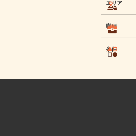
エリア
職種
条件