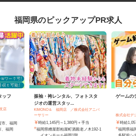
福岡県のピックアップPR求人
タッフ
振袖・袴レンタル、フォトスタ
ゲーム
ジオの運営スタッ...
岡支店
KIMONO＆ 福岡店 ／株式会社アニバ
ーサリー
株式会社
時給1,145円～1,380円＋手当
時給1
賀市、福岡
市、福岡
福岡県糟屋郡粕屋町酒殿老ノ木192-1
福岡県福