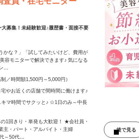
調査員・在宅モニター
ー大募集！未経験歓迎♪履歴書・面接不要
合うかな？」「試してみたいけど、費用が
、美容モニターで解決できます♪ 気になる
メン…
制／時間額1,500円～5,000円）
自宅やお近くの店舗で間時間に働けます♪
スキマ時間でサクッと♪ ☆1日のみ～中長
みの1回きり・単発も大歓迎！ ★会社員・