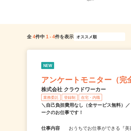
多駅前シティビル4F（地...
県...
全
4
件中
1
-
4
件を表示
NEW
アンケートモニター（完
株式会社 クラウドワーカー
業務委託
登録制
在宅・内職
＼自己負担費用なし（全サービス無料）
ークのお仕事です！