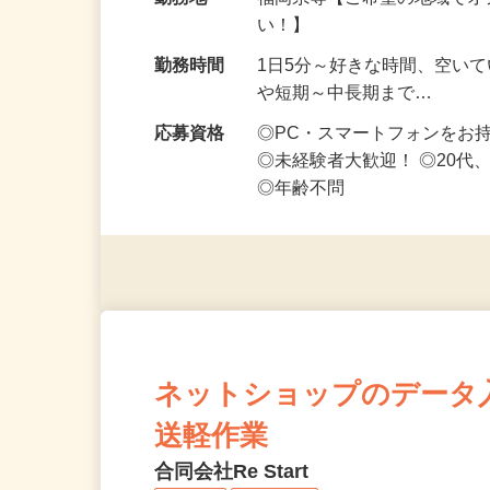
給与
時給1,500円以上（完全出来高
勤務地
福岡県等【ご希望の地域でオ
い！】
勤務時間
1日5分～好きな時間、空い
や短期～中長期まで…
応募資格
◎PC・スマートフォンをお
◎未経験者大歓迎！ ◎20代
◎年齢不問
ネットショップのデータ