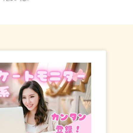
ティビル4F（地...
県...