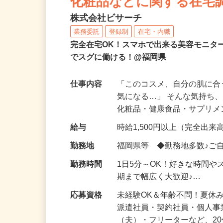
化粧品などに関する在宅
株式会社ビサーチ
業務委託
登録制
在宅・内職
完全在宅OK！スマホで出来る美容モニタ
でスグに働ける！@福岡県
仕事内容
「このコスメ、自分の肌に
気になる…」 そんな気持ち
化粧品・健康食品・サプリ
給与
時給1,500円以上（完全出来高
勤務地
福岡県等 ◆勤務地多数♪ご
勤務時間
1日5分～OK！好きな時間や
期まで幅広く大歓迎♪…
応募資格
未経験OK＆年齢不問！夏休