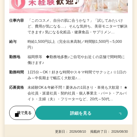
仕事内容
「このコスメ、自分の肌に合うかな？」「試してみたいけ
ど、費用が気になる…」 そんな気持ち、美容モニターで解決
できます♪ 気になる化粧品・健康食品・サプリメン…
給与
時給1,500円以上（完全出来高制／時間額1,500円～5,000
円）
勤務地
福岡県等 ◆勤務地多数♪ご自宅やお近くの店舗で間時間に
働けます♪
勤務時間
1日5分～OK！好きな時間やスキマ時間でサクッと♪ ☆1日の
み～中長期まで幅広く大歓迎♪…
応募資格
未経験OK＆年齢不問！夏休みの1回きり・単発も大歓迎！ ★
会社員・派遣社員・契約社員・個人事業主・パート・アルバ
イト・主婦（夫）・フリーターなど、20代～50代…
詳細を見る
後で見る
更新日： 2026/08/10 掲載終了日： 2026/08/30