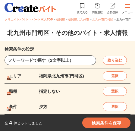
後で見る
閲覧履歴
会員登録
メニュー
クリエイトバイト・パート求人TOP
＞
福岡県
＞
福岡県北九州市
＞
北九州市門司区
＞
北九州市門司
北九州市門司区・その他のバイト・求人情報
検索条件の設定
絞り込む
エリア
福岡県北九州市(門司区)
選択
職種
指定しない
選択
条件
夕方
選択
4
検索条件を保存
全
件ヒットしました