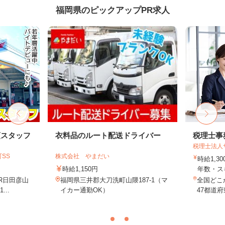
福岡県のピックアップPR求人
頭スタッフ
衣料品のルート配送ドライバー
税理士事
税理士法人
SS
株式会社 やまだい
時給1,3
時給1,150円
年数・ス
JR日田彦山
福岡県三井郡大刀洗町山隈187-1（マ
全国どこ
..
イカー通勤OK）
47都道