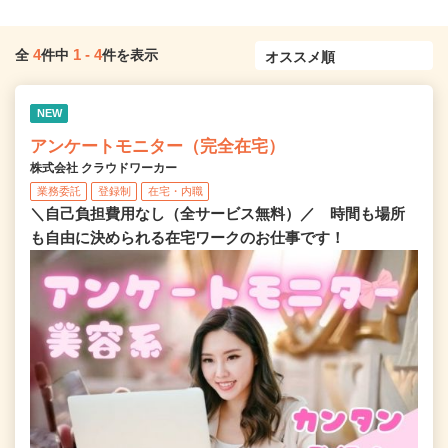
4
1
-
4
全
件中
件を表示
NEW
アンケートモニター（完全在宅）
株式会社 クラウドワーカー
業務委託
登録制
在宅・内職
＼自己負担費用なし（全サービス無料）／ 時間も場所
も自由に決められる在宅ワークのお仕事です！