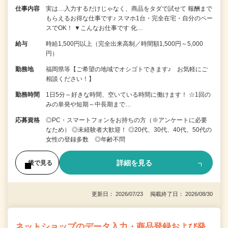
仕事内容
実は…入力するだけじゃなく、商品をタダで試せて 報酬まで
もらえるお得な仕事です♪ スマホ1台・完全在宅・自分のペー
スでOK！ ▼こんなお仕事です 化…
給与
時給1,500円以上（完全出来高制／時間額1,500円～5,000
円）
勤務地
福岡県等【ご希望の地域でオシゴトできます♪ お気軽にご
相談ください！】
勤務時間
1日5分～好きな時間、空いている時間に働けます！ ☆1回の
みの単発や短期～中長期まで…
応募資格
◎PC・スマートフォンをお持ちの方（※アンケートに必要
なため） ◎未経験者大歓迎！ ◎20代、30代、40代、50代の
女性の登録多数 ◎年齢不問
詳細を見る
後で見る
更新日： 2026/07/23 掲載終了日： 2026/08/30
ネットショップのデータ入力・商品登録および発