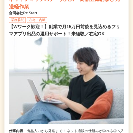
送軽作業
合同会社Re Start
業務委託
在宅・内職
【Wワーク歓迎！】副業で月15万円前後を見込めるフリ
マアプリ出品の運用サポート！未経験／在宅OK
仕事内容
出品入力から発送まで！ ネット通販の仕組みが学べる◎ ＼2