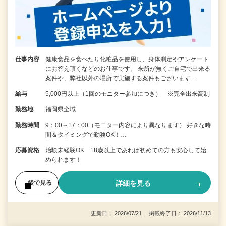
仕事内容
健康食品を食べたり化粧品を使用し、身体測定やアンケート
にお答え頂くなどのお仕事です。 来所が無くご自宅で出来る
案件や、弊社以外の場所で実施する案件もございます…
給与
5,000円以上（1回のモニター参加につき） ※完全出来高制
勤務地
福岡県全域
勤務時間
9：00～17：00（モニター内容により異なります） 好きな時
間＆タイミングで勤務OK！…
応募資格
治験未経験OK 18歳以上であれば初めての方も安心して始
められます！
詳細を見る
後で見る
更新日： 2026/07/21 掲載終了日： 2026/11/13