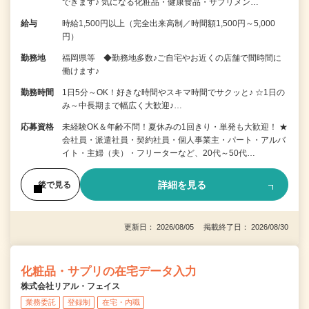
できます♪ 気になる化粧品・健康食品・サプリメン…
給与
時給1,500円以上（完全出来高制／時間額1,500円～5,000
円）
勤務地
福岡県等 ◆勤務地多数♪ご自宅やお近くの店舗で間時間に
働けます♪
勤務時間
1日5分～OK！好きな時間やスキマ時間でサクッと♪ ☆1日の
み～中長期まで幅広く大歓迎♪…
応募資格
未経験OK＆年齢不問！夏休みの1回きり・単発も大歓迎！ ★
会社員・派遣社員・契約社員・個人事業主・パート・アルバ
イト・主婦（夫）・フリーターなど、20代～50代…
詳細を見る
後で見る
更新日： 2026/08/05 掲載終了日： 2026/08/30
化粧品・サプリの在宅データ入力
株式会社リアル・フェイス
業務委託
登録制
在宅・内職