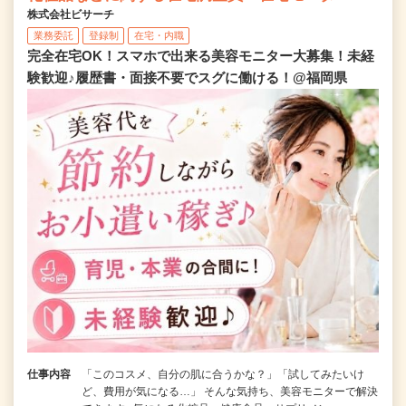
株式会社ビサーチ
業務委託
登録制
在宅・内職
完全在宅OK！スマホで出来る美容モニター大募集！未経
験歓迎♪履歴書・面接不要でスグに働ける！@福岡県
仕事内容
「このコスメ、自分の肌に合うかな？」「試してみたいけ
ど、費用が気になる…」 そんな気持ち、美容モニターで解決