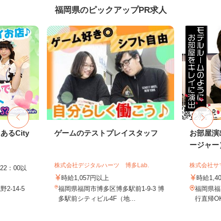
福岡県のピックアップPR求人
るCity
ゲームのテストプレイスタッフ
お部屋演
ージャー
株式会社デジタルハーツ 博多Lab.
株式会社サ
22：00以
時給1,057円以上
時給1,4
-14-5
福岡県福岡市博多区博多駅前1-9-3 博
福岡県福
多駅前シティビル4F（地...
行直帰O