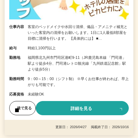
仕事内容
客室のベッドメイクや水回り清掃、備品・アメニティ補充と
いった客室内の清掃をお願いします。1日に1人最低8部屋を
目標に清掃を行います。 【具体的には】 ■…
給与
時給1,100円以上
勤務地
福岡県北九州市門司区港町9-11（JR鹿児島本線 「門司港」
駅より徒歩4分、門司港レトロ観光線「九州鉄道記念館」駅
より徒歩5分）
勤務時間
9：00～15：00（シフト制） ※早くお仕事が終われば、早上
がりも可能です。
応募資格
未経験OK
詳細を見る
後で見る
更新日： 2026/04/27 掲載終了日： 2026/10/16