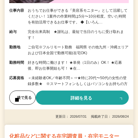
仕事内容
おうちでお仕事ができる『美容系モニター』として活躍して
ください！ 1案件の作業時間は5分〜10分程度。空いた時間
を有効活用できるお仕事です。 ◆【いろん…
給与
完全出来高制 ★謝礼は、最短で当日のうちに受け取れま
す！
勤務地
ご自宅※フルリモート勤務 福岡県 その他九州・沖縄エリア
および日本全国で勤務可能(在宅OK)
勤務時間
好きな時間に働けます！ ★単発（1日のみ）OK！ ★応募
後、即お仕事開始も可！ ★在…
応募資格
＜未経験者OK／年齢不問＞⇒★特に20代〜50代の女性の登
録多数★ ※スマートフォンもしくはパソコンをお持ちの方
詳細を見る
後で見る
更新日： 2026/07/31 掲載終了日： 2026/08/24
化粧品などに関する在宅調査員・在宅モニター