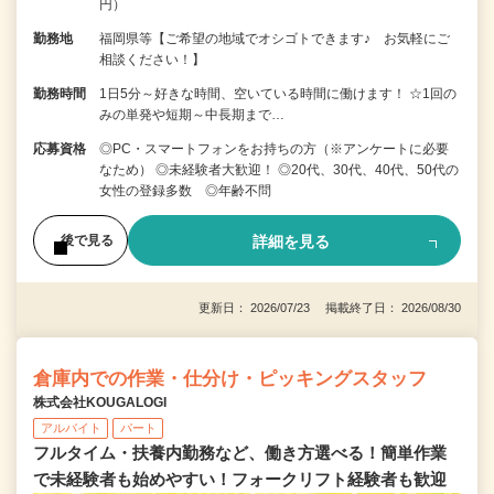
円）
勤務地
福岡県等【ご希望の地域でオシゴトできます♪ お気軽にご
相談ください！】
勤務時間
1日5分～好きな時間、空いている時間に働けます！ ☆1回の
みの単発や短期～中長期まで…
応募資格
◎PC・スマートフォンをお持ちの方（※アンケートに必要
なため） ◎未経験者大歓迎！ ◎20代、30代、40代、50代の
女性の登録多数 ◎年齢不問
詳細を見る
後で見る
更新日： 2026/07/23 掲載終了日： 2026/08/30
倉庫内での作業・仕分け・ピッキングスタッフ
株式会社KOUGALOGI
アルバイト
パート
フルタイム・扶養内勤務など、働き方選べる！簡単作業
で未経験者も始めやすい！フォークリフト経験者も歓迎