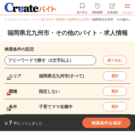
後で見る
閲覧履歴
会員登録
メニュー
クリエイトバイト・パート求人TOP
＞
福岡県
＞
福岡県北九州市
＞
福岡県北九州市・その他のバイ
福岡県北九州市・その他のバイト・求人情報
検索条件の設定
絞り込む
エリア
福岡県北九州市(すべて)
選択
職種
指定しない
選択
条件
子育てママ在籍中
選択
7
検索条件を保存
全
件ヒットしました