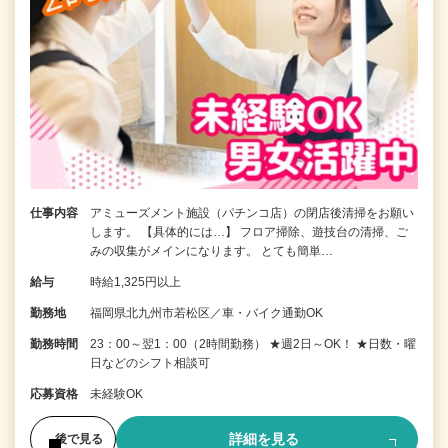
仕事内容
アミューズメント施設（パチンコ店）の閉店後清掃をお願い
します。 【具体的には…】 フロア掃除、遊技台の清掃、ご
みの収集がメインになります。 とても簡単…
給与
時給1,325円以上
勤務地
福岡県北九州市若松区／車・バイク通勤OK
勤務時間
23：00～翌1：00（2時間勤務） ★週2日～OK！ ★日数・曜
日などのシフト相談可
応募資格
未経験OK
詳細を見る
後で見る