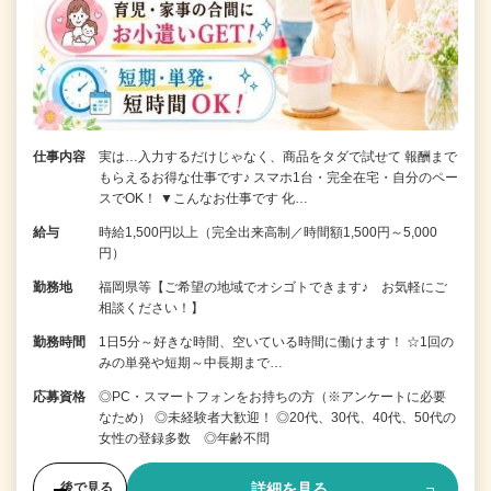
仕事内容
実は…入力するだけじゃなく、商品をタダで試せて 報酬まで
もらえるお得な仕事です♪ スマホ1台・完全在宅・自分のペー
スでOK！ ▼こんなお仕事です 化…
給与
時給1,500円以上（完全出来高制／時間額1,500円～5,000
円）
勤務地
福岡県等【ご希望の地域でオシゴトできます♪ お気軽にご
相談ください！】
勤務時間
1日5分～好きな時間、空いている時間に働けます！ ☆1回の
みの単発や短期～中長期まで…
応募資格
◎PC・スマートフォンをお持ちの方（※アンケートに必要
なため） ◎未経験者大歓迎！ ◎20代、30代、40代、50代の
女性の登録多数 ◎年齢不問
詳細を見る
後で見る