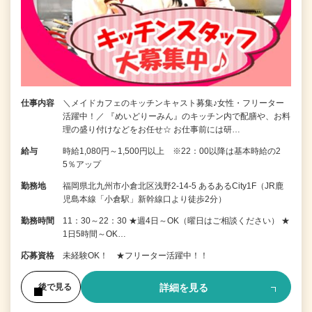
仕事内容
＼メイドカフェのキッチンキャスト募集♪女性・フリーター
活躍中！／ 『めいどりーみん』のキッチン内で配膳や、お料
理の盛り付けなどをお任せ☆ お仕事前には研…
給与
時給1,080円～1,500円以上 ※22：00以降は基本時給の2
5％アップ
勤務地
福岡県北九州市小倉北区浅野2-14-5 あるあるCity1F（JR鹿
児島本線「小倉駅」新幹線口より徒歩2分）
勤務時間
11：30～22：30 ★週4日～OK（曜日はご相談ください） ★
1日5時間～OK…
応募資格
未経験OK！ ★フリーター活躍中！！
詳細を見る
後で見る