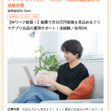
送軽作業
合同会社Re Start
業務委託
在宅・内職
【Wワーク歓迎！】副業で月15万円前後を見込めるフリ
マアプリ出品の運用サポート！未経験／在宅OK
仕事内容
出品入力から発送まで！ ネット通販の仕組みが学べる◎ ＼2