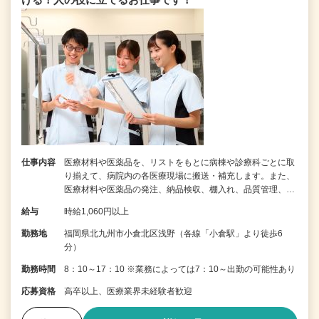
仕事内容
医療材料や医薬品を、リストをもとに病棟や診療科ごとに取
り揃えて、病院内の各医療現場に搬送・補充します。また、
医療材料や医薬品の発注、納品検収、棚入れ、品質管理、…
給与
時給1,060円以上
勤務地
福岡県北九州市小倉北区浅野（各線「小倉駅」より徒歩6
分）
勤務時間
8：10～17：10 ※業務によっては7：10～出勤の可能性あり
応募資格
高卒以上、医療業界未経験者歓迎