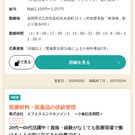
給与
時給1,100円〜1,257円
勤務地
福岡県北九州市若松区赤岩町13-1（JR筑豊本線「奥洞海」駅
より徒歩4分）
勤務時間
（1）9：00～17：00 （2）13：00～21：00 （3）9：00～2
1：00 ※…
応募資格
18歳以上（警備業法第14条による※例外事由2号）
詳細を見る
後で見る
更新日： 2026/02/02 掲載終了日： 2027/01/04
NEW
医療材料・医薬品の供給管理
株式会社 エフエスユニマネジメント ＜小倉記念病院＞
パート
20代〜60代活躍中！資格・経験がなくても医療現場で働
ける！人の役に立てるお仕事です！