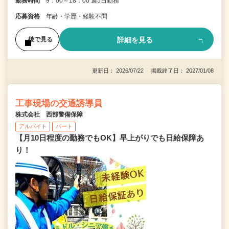
勤務時間
9：00～18：00 週5日勤務
応募資格
年齢・学歴・経験不問
詳細を見る
後で見る
更新日： 2026/07/22 掲載終了日： 2027/01/08
工事現場の交通誘導員
株式会社 西部警備保障
アルバイト
パート
【月10日程度の勤務でもOK】早上がりでも日給保障あ
り！