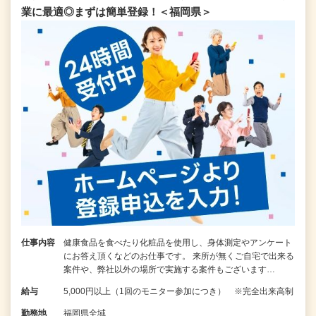
業に最適◎まずは簡単登録！＜福岡県＞
仕事内容
健康食品を食べたり化粧品を使用し、身体測定やアンケート
にお答え頂くなどのお仕事です。 来所が無くご自宅で出来る
案件や、弊社以外の場所で実施する案件もございます…
給与
5,000円以上（1回のモニター参加につき） ※完全出来高制
勤務地
福岡県全域