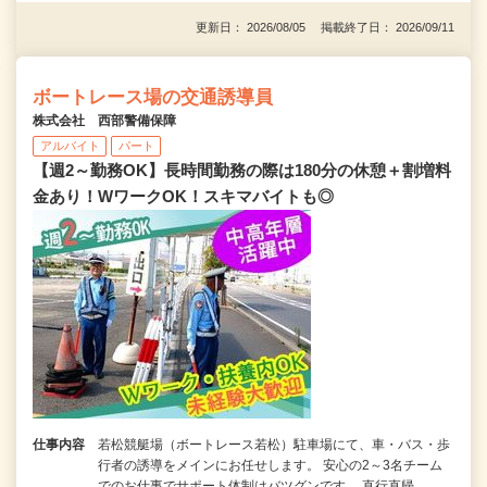
更新日： 2026/08/05 掲載終了日： 2026/09/11
ボートレース場の交通誘導員
株式会社 西部警備保障
アルバイト
パート
【週2～勤務OK】長時間勤務の際は180分の休憩＋割増料
金あり！WワークOK！スキマバイトも◎
仕事内容
若松競艇場（ボートレース若松）駐車場にて、車・バス・歩
行者の誘導をメインにお任せします。 安心の2～3名チーム
でのお仕事でサポート体制はバツグンです。 直行直帰…