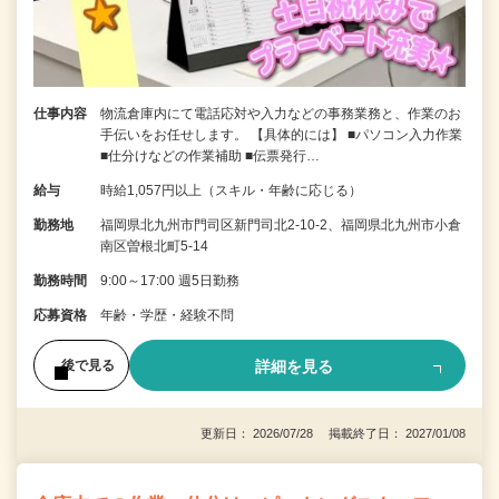
仕事内容
物流倉庫内にて電話応対や入力などの事務業務と、作業のお
手伝いをお任せします。 【具体的には】 ■パソコン入力作業
■仕分けなどの作業補助 ■伝票発行…
給与
時給1,057円以上（スキル・年齢に応じる）
勤務地
福岡県北九州市門司区新門司北2-10-2、福岡県北九州市小倉
南区曽根北町5-14
勤務時間
9:00～17:00 週5日勤務
応募資格
年齢・学歴・経験不問
詳細を見る
後で見る
更新日： 2026/07/28 掲載終了日： 2027/01/08