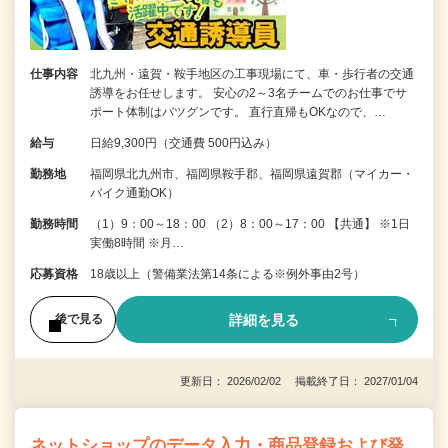
仕事内容
北九州・遠賀・鞍手地区の工事現場にて、車・歩行者の交通
誘導をお任せします。 安心の2～3名チームでのお仕事でサ
ポート体制はバツグンです。 直行直帰もOKなので、…
給与
日給9,300円（交通費 500円込み）
勤務地
福岡県北九州市、福岡県鞍手郡、福岡県遠賀郡（マイカー・
バイク通勤OK）
勤務時間
（1）9：00～18：00 （2）8：00～17：00 【共通】 ※1日
実働8時間 ※月…
応募資格
18歳以上（警備業法第14条による※例外事由2号）
詳細を見る
後で見る
更新日： 2026/02/02 掲載終了日： 2027/01/04
ネットショップのデータ入力・商品登録および発