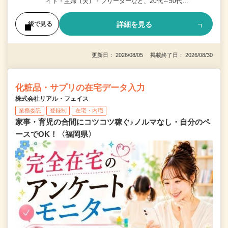
イト・主婦（夫）・フリーターなど、20代～50代…
詳細を見る
後で見る
更新日： 2026/08/05 掲載終了日： 2026/08/30
化粧品・サプリの在宅データ入力
株式会社リアル・フェイス
業務委託
登録制
在宅・内職
家事・育児の合間にコツコツ稼ぐ♪ノルマなし・自分のペ
ースでOK！〈福岡県〉