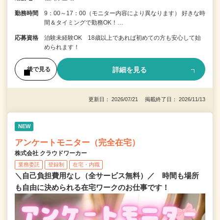
勤務時間
9：00～17：00（モニター内容により異なります） 好きな時
間＆タイミングで勤務OK！…
応募資格
治験未経験OK 18歳以上であれば初めての方も安心して始
められます！
詳細を見る
後で見る
更新日： 2026/07/21 掲載終了日： 2026/11/13
NEW
アンケートモニター（完全在宅）
株式会社 クラウドワーカー
業務委託
登録制
在宅・内職
＼自己負担費用なし（全サービス無料）／ 時間も場所
も自由に決められる在宅ワークのお仕事です！