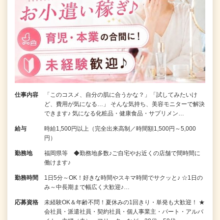
仕事内容
「このコスメ、自分の肌に合うかな？」「試してみたいけ
ど、費用が気になる…」 そんな気持ち、美容モニターで解決
できます♪ 気になる化粧品・健康食品・サプリメン…
給与
時給1,500円以上（完全出来高制／時間額1,500円～5,000
円）
勤務地
福岡県等 ◆勤務地多数♪ご自宅やお近くの店舗で間時間に
働けます♪
勤務時間
1日5分～OK！好きな時間やスキマ時間でサクッと♪ ☆1日の
み～中長期まで幅広く大歓迎♪…
応募資格
未経験OK＆年齢不問！夏休みの1回きり・単発も大歓迎！ ★
会社員・派遣社員・契約社員・個人事業主・パート・アルバ