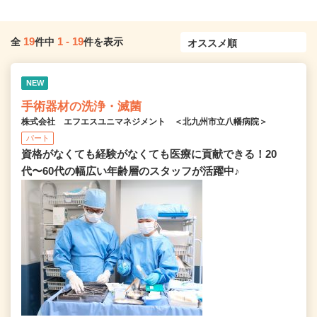
19
1
-
19
全
件中
件を表示
NEW
手術器材の洗浄・滅菌
株式会社 エフエスユニマネジメント ＜北九州市立八幡病院＞
パート
資格がなくても経験がなくても医療に貢献できる！20
代〜60代の幅広い年齢層のスタッフが活躍中♪