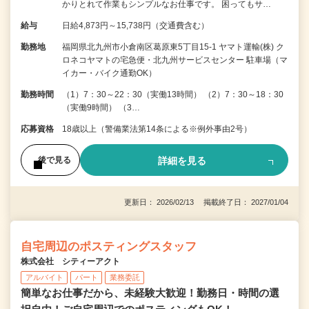
かりとれて作業もシンプルなお仕事です。 困ってもサ…
給与
日給4,873円～15,738円（交通費含む）
勤務地
福岡県北九州市小倉南区葛原東5丁目15-1 ヤマト運輸(株) ク
ロネコヤマトの宅急便・北九州サービスセンター 駐車場（マ
イカー・バイク通勤OK）
勤務時間
（1）7：30～22：30（実働13時間） （2）7：30～18：30
（実働9時間） （3…
応募資格
18歳以上（警備業法第14条による※例外事由2号）
詳細を見る
後で見る
更新日： 2026/02/13 掲載終了日： 2027/01/04
自宅周辺のポスティングスタッフ
株式会社 シティーアクト
アルバイト
パート
業務委託
簡単なお仕事だから、未経験大歓迎！勤務日・時間の選