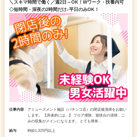
＼スキマ時間で働く／週2日～OK！Wワーク・扶養内可
◇短時間・深夜の2時間だけ♪平日のみOK！
仕事内容
アミューズメント施設（パチンコ店）の閉店後清掃をお願い
します。 【具体的には…】 フロア掃除、遊技台の清掃、ご
みの収集がメインになります。 とても簡単…
給与
時給1,325円以上