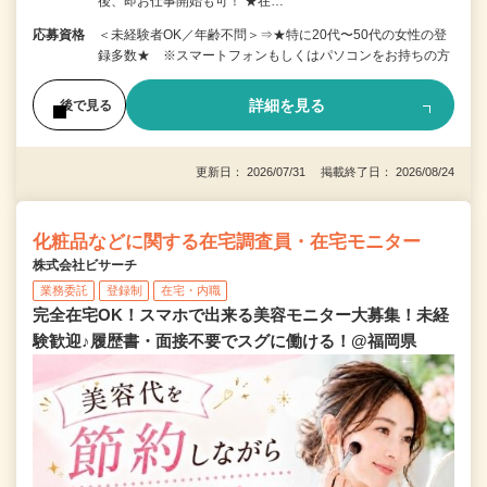
後、即お仕事開始も可！ ★在…
応募資格
＜未経験者OK／年齢不問＞⇒★特に20代〜50代の女性の登
録多数★ ※スマートフォンもしくはパソコンをお持ちの方
詳細を見る
後で見る
更新日： 2026/07/31 掲載終了日： 2026/08/24
化粧品などに関する在宅調査員・在宅モニター
株式会社ビサーチ
業務委託
登録制
在宅・内職
完全在宅OK！スマホで出来る美容モニター大募集！未経
験歓迎♪履歴書・面接不要でスグに働ける！@福岡県