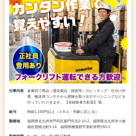
仕事内容
倉庫内で商品（電化製品・雑貨等）のピッキング・仕分け作
業、輸送用コンテナから貨物を取り出すデバンニングなどを
行っていただきます。 【未経験者大歓迎】 取…
給与
時給1,100円以上（スキル・年齢に応じる）
勤務地
福岡県北九州市門司区新門司北2-10-2、福岡県北九州市小倉
南区曽根北町5-14、福岡県糟屋郡宇美町井野293-2