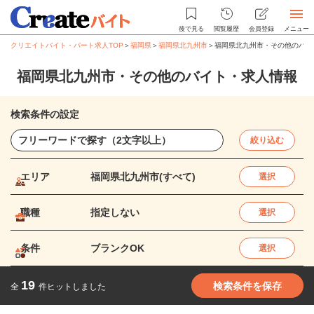
後で見る
閲覧履歴
会員登録
メニュー
クリエイトバイト・パート求人TOP
＞
福岡県
＞
福岡県北九州市
＞
福岡県北九州市・その他のバイ
福岡県北九州市・その他のバイト・求人情報
検索条件の設定
絞り込む
エリア
福岡県北九州市(すべて)
選択
職種
指定しない
選択
条件
ブランクOK
選択
19
検索条件を保存
全
件ヒットしました