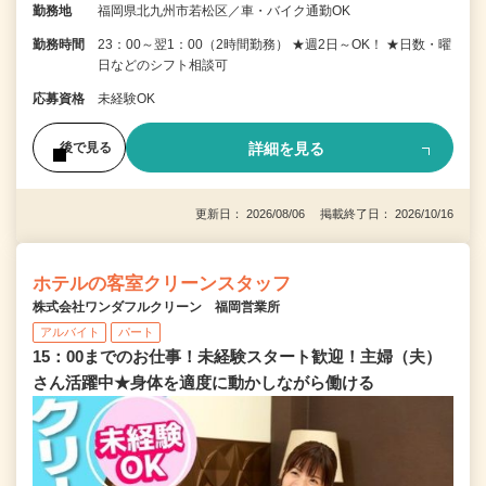
勤務地
福岡県北九州市若松区／車・バイク通勤OK
勤務時間
23：00～翌1：00（2時間勤務） ★週2日～OK！ ★日数・曜
日などのシフト相談可
応募資格
未経験OK
詳細を見る
後で見る
更新日： 2026/08/06 掲載終了日： 2026/10/16
ホテルの客室クリーンスタッフ
株式会社ワンダフルクリーン 福岡営業所
アルバイト
パート
15：00までのお仕事！未経験スタート歓迎！主婦（夫）
さん活躍中★身体を適度に動かしながら働ける