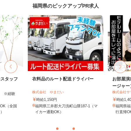
福岡県のピックアップPR求人
務スタッフ
衣料品のルート配送ドライバー
お部屋演
ージャー
株式会社 やまだい
株式会社サ
以上 ※経験
時給1,150円
時給1,4
OK（全国
福岡県三井郡大刀洗町山隈187-1（マ
福岡県福
し）
イカー通勤OK）
行直帰O