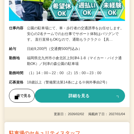
仕事内容
公園の駐車場にて、車・歩行者の交通誘導をお任せします。
安心の2名チームでのお仕事でサポート体制はバツグンで
す。 直行直帰もOKなので、通勤もラクラク☆ 【具…
給与
日給9,200円（交通費500円込み）
勤務地
福岡県北九州市小倉北区上到津4-1-8（マイカー・バイク通
勤OK）／到津の森公園の駐車場
勤務時間
（1）14：00～22：00 （2）15：00～23：00
応募資格
18歳以上（警備業法第14条による※例外事由2号）
詳細を見る
後で見る
更新日： 2026/02/02 掲載終了日： 2027/01/04
駐車場のセキュリティスタッフ