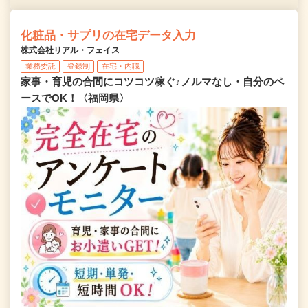
化粧品・サプリの在宅データ入力
株式会社リアル・フェイス
業務委託
登録制
在宅・内職
家事・育児の合間にコツコツ稼ぐ♪ノルマなし・自分のペ
ースでOK！〈福岡県〉