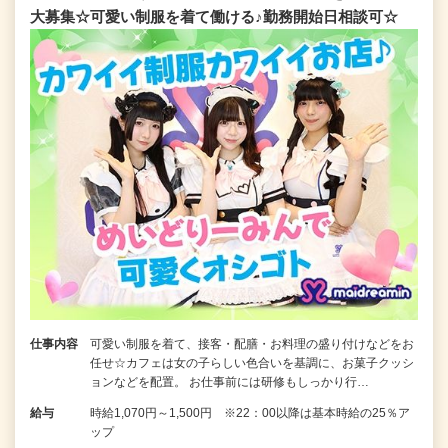
大募集☆可愛い制服を着て働ける♪勤務開始日相談可☆
仕事内容
可愛い制服を着て、接客・配膳・お料理の盛り付けなどをお
任せ☆カフェは女の子らしい色合いを基調に、お菓子クッシ
ョンなどを配置。 お仕事前には研修もしっかり行…
給与
時給1,070円～1,500円 ※22：00以降は基本時給の25％ア
ップ