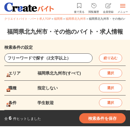
後で見る
閲覧履歴
会員登録
メニュー
クリエイトバイト・パート求人TOP
＞
福岡県
＞
福岡県北九州市
＞
福岡県北九州市・その他のバイ
福岡県北九州市・その他のバイト・求人情報
検索条件の設定
絞り込む
エリア
福岡県北九州市(すべて)
選択
職種
指定しない
選択
条件
学生歓迎
選択
6
検索条件を保存
全
件ヒットしました