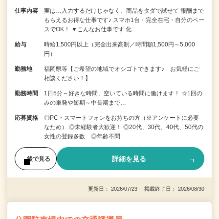
仕事内容
実は…入力するだけじゃなく、商品をタダで試せて 報酬まで
もらえるお得な仕事です♪ スマホ1台・完全在宅・自分のペー
スでOK！ ▼こんなお仕事です 化…
給与
時給1,500円以上（完全出来高制／時間額1,500円～5,000
円）
勤務地
福岡県等【ご希望の地域でオシゴトできます♪ お気軽にご
相談ください！】
勤務時間
1日5分～好きな時間、空いている時間に働けます！ ☆1回の
みの単発や短期～中長期まで…
応募資格
◎PC・スマートフォンをお持ちの方（※アンケートに必要
なため） ◎未経験者大歓迎！ ◎20代、30代、40代、50代の
女性の登録多数 ◎年齢不問
詳細を見る
後で見る
更新日： 2026/07/23 掲載終了日： 2026/08/30