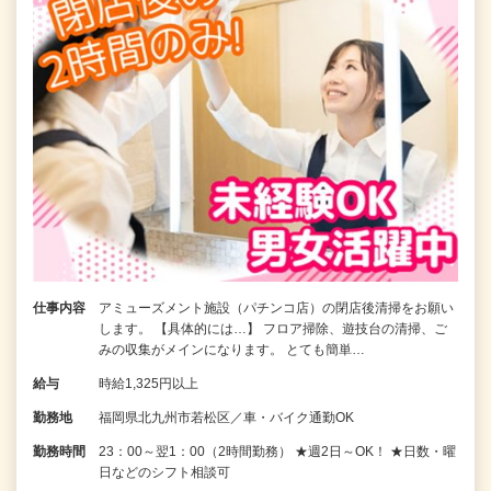
仕事内容
アミューズメント施設（パチンコ店）の閉店後清掃をお願い
します。 【具体的には…】 フロア掃除、遊技台の清掃、ご
みの収集がメインになります。 とても簡単…
給与
時給1,325円以上
勤務地
福岡県北九州市若松区／車・バイク通勤OK
勤務時間
23：00～翌1：00（2時間勤務） ★週2日～OK！ ★日数・曜
日などのシフト相談可