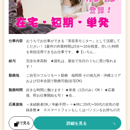
仕事内容
おうちでお仕事ができる『美容系モニター』として活躍して
ください！ 1案件の作業時間は5分〜10分程度。空いた時間
を有効活用できるお仕事です。 ◆【いろん…
給与
完全出来高制 ★謝礼は、最短で当日のうちに受け取れま
す！
勤務地
ご自宅※フルリモート勤務 福岡県 その他九州・沖縄エリア
および日本全国で勤務可能(在宅OK)
勤務時間
好きな時間に働けます！ ★単発（1日のみ）OK！ ★応募
後、即お仕事開始も可！ ★在…
応募資格
＜未経験者OK／年齢不問＞⇒★特に20代〜50代の女性の登
録多数★ ※スマートフォンもしくはパソコンをお持ちの方
詳細を見る
後で見る