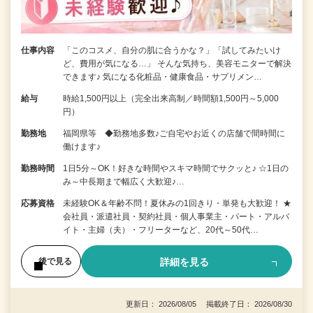
仕事内容
「このコスメ、自分の肌に合うかな？」「試してみたいけ
ど、費用が気になる…」 そんな気持ち、美容モニターで解決
できます♪ 気になる化粧品・健康食品・サプリメン…
給与
時給1,500円以上（完全出来高制／時間額1,500円～5,000
円）
勤務地
福岡県等 ◆勤務地多数♪ご自宅やお近くの店舗で間時間に
働けます♪
勤務時間
1日5分～OK！好きな時間やスキマ時間でサクッと♪ ☆1日の
み～中長期まで幅広く大歓迎♪…
応募資格
未経験OK＆年齢不問！夏休みの1回きり・単発も大歓迎！ ★
会社員・派遣社員・契約社員・個人事業主・パート・アルバ
イト・主婦（夫）・フリーターなど、20代～50代…
詳細を見る
後で見る
更新日： 2026/08/05 掲載終了日： 2026/08/30