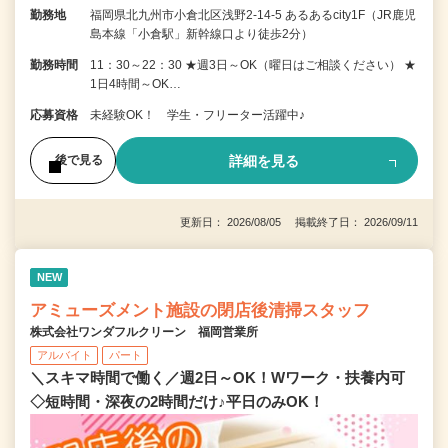
勤務地
福岡県北九州市小倉北区浅野2-14-5 あるあるcity1F（JR鹿児
島本線「小倉駅」新幹線口より徒歩2分）
勤務時間
11：30～22：30 ★週3日～OK（曜日はご相談ください） ★
1日4時間～OK…
応募資格
未経験OK！ 学生・フリーター活躍中♪
詳細を見る
後で見る
更新日： 2026/08/05 掲載終了日： 2026/09/11
NEW
アミューズメント施設の閉店後清掃スタッフ
株式会社ワンダフルクリーン 福岡営業所
アルバイト
パート
＼スキマ時間で働く／週2日～OK！Wワーク・扶養内可
◇短時間・深夜の2時間だけ♪平日のみOK！