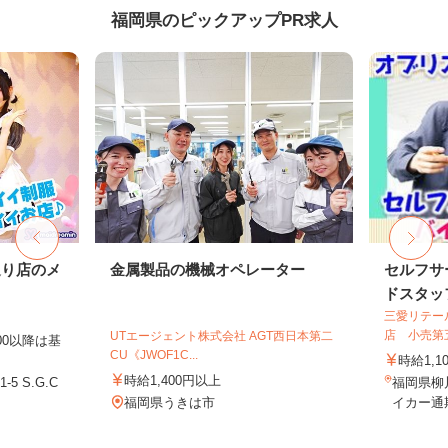
福岡県のピックアップPR求人
通り店のメ
金属製品の機械オペレーター
セルフサ
ドスタッ
三愛リテー
店 小売第
UTエージェント株式会社 AGT西日本第二
00以降は基
CU《JWOF1C...
時給1,1
時給1,400円以上
5 S.G.C
福岡県柳
福岡県うきは市
イカー通期