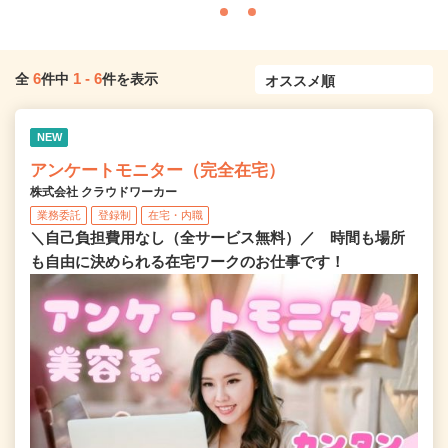
6
1
-
6
全
件中
件を表示
NEW
アンケートモニター（完全在宅）
株式会社 クラウドワーカー
業務委託
登録制
在宅・内職
＼自己負担費用なし（全サービス無料）／ 時間も場所
も自由に決められる在宅ワークのお仕事です！