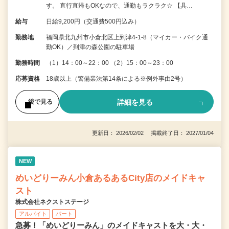
す。 直行直帰もOKなので、通勤もラクラク☆ 【具…
給与
日給9,200円（交通費500円込み）
勤務地
福岡県北九州市小倉北区上到津4-1-8（マイカー・バイク通
勤OK）／到津の森公園の駐車場
勤務時間
（1）14：00～22：00 （2）15：00～23：00
応募資格
18歳以上（警備業法第14条による※例外事由2号）
詳細を見る
後で見る
更新日： 2026/02/02 掲載終了日： 2027/01/04
NEW
めいどりーみん小倉あるあるCity店のメイドキャ
スト
株式会社ネクストステージ
アルバイト
パート
急募！「めいどりーみん」のメイドキャストを大・大・