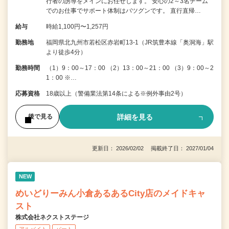
行者の誘導をメインにお任せします。 安心の2～3名チーム
でのお仕事でサポート体制はバツグンです。 直行直帰…
給与
時給1,100円〜1,257円
勤務地
福岡県北九州市若松区赤岩町13-1（JR筑豊本線「奥洞海」駅
より徒歩4分）
勤務時間
（1）9：00～17：00 （2）13：00～21：00 （3）9：00～2
1：00 ※…
応募資格
18歳以上（警備業法第14条による※例外事由2号）
詳細を見る
後で見る
更新日： 2026/02/02 掲載終了日： 2027/01/04
NEW
めいどりーみん小倉あるあるCity店のメイドキャ
スト
株式会社ネクストステージ
アルバイト
パート