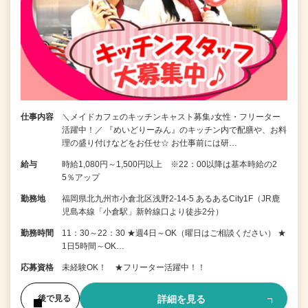
仕事内容
＼メイドカフェのキッチンキャスト募集♪女性・フリーター
活躍中！／ 『めいどりーみん』のキッチン内で配膳や、お料
理の盛り付けなどをお任せ☆ お仕事前には研…
給与
時給1,080円～1,500円以上 ※22：00以降は基本時給の2
5％アップ
勤務地
福岡県北九州市小倉北区浅野2-14-5 あるあるCity1F（JR鹿
児島本線「小倉駅」新幹線口より徒歩2分）
勤務時間
11：30～22：30 ★週4日～OK（曜日はご相談ください） ★
1日5時間～OK…
応募資格
未経験OK！ ★フリーター活躍中！！
詳細を見る
後で見る