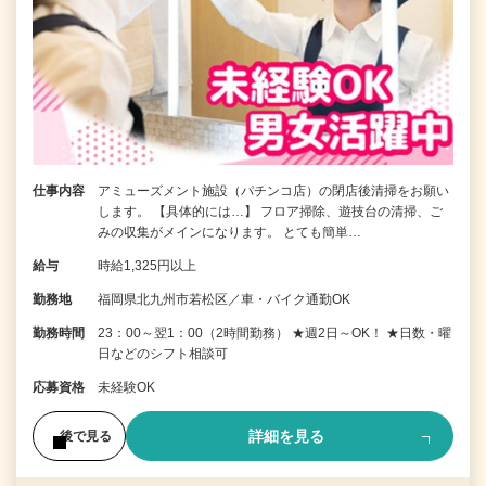
仕事内容
アミューズメント施設（パチンコ店）の閉店後清掃をお願い
します。 【具体的には…】 フロア掃除、遊技台の清掃、ご
みの収集がメインになります。 とても簡単…
給与
時給1,325円以上
勤務地
福岡県北九州市若松区／車・バイク通勤OK
勤務時間
23：00～翌1：00（2時間勤務） ★週2日～OK！ ★日数・曜
日などのシフト相談可
応募資格
未経験OK
詳細を見る
後で見る