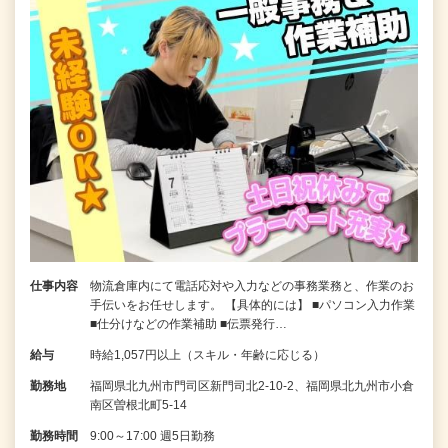
仕事内容
物流倉庫内にて電話応対や入力などの事務業務と、作業のお
手伝いをお任せします。 【具体的には】 ■パソコン入力作業
■仕分けなどの作業補助 ■伝票発行…
給与
時給1,057円以上（スキル・年齢に応じる）
勤務地
福岡県北九州市門司区新門司北2-10-2、福岡県北九州市小倉
南区曽根北町5-14
勤務時間
9:00～17:00 週5日勤務