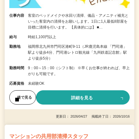
仕事内容
客室のベッドメイクや水回り清掃、備品・アメニティ補充と
いった客室内の清掃をお願いします。1日に1人最低8部屋を
目標に清掃を行います。 【具体的には】 ■…
給与
時給1,100円以上
勤務地
福岡県北九州市門司区港町9-11（JR鹿児島本線 「門司港」
駅より徒歩4分、門司港レトロ観光線「九州鉄道記念館」駅
より徒歩5分）
勤務時間
9：00～15：00（シフト制） ※早くお仕事が終われば、早上
がりも可能です。
応募資格
未経験OK
詳細を見る
後で見る
更新日： 2026/04/27 掲載終了日： 2026/10/16
マンションの共用部清掃スタッフ