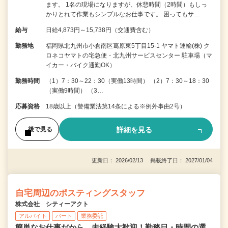
ます。 1名の現場になりますが、休憩時間（2時間）もしっ
かりとれて作業もシンプルなお仕事です。 困ってもサ…
給与
日給4,873円～15,738円（交通費含む）
勤務地
福岡県北九州市小倉南区葛原東5丁目15-1 ヤマト運輸(株) ク
ロネコヤマトの宅急便・北九州サービスセンター 駐車場（マ
イカー・バイク通勤OK）
勤務時間
（1）7：30～22：30（実働13時間） （2）7：30～18：30
（実働9時間） （3…
応募資格
18歳以上（警備業法第14条による※例外事由2号）
詳細を見る
後で見る
更新日： 2026/02/13 掲載終了日： 2027/01/04
自宅周辺のポスティングスタッフ
株式会社 シティーアクト
アルバイト
パート
業務委託
簡単なお仕事だから、未経験大歓迎！勤務日・時間の選