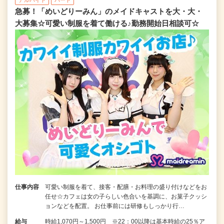
急募！「めいどりーみん」のメイドキャストを大・大・
大募集☆可愛い制服を着て働ける♪勤務開始日相談可☆
仕事内容
可愛い制服を着て、接客・配膳・お料理の盛り付けなどをお
任せ☆カフェは女の子らしい色合いを基調に、お菓子クッシ
ョンなどを配置。 お仕事前には研修もしっかり行…
給与
時給1,070円～1,500円 ※22：00以降は基本時給の25％ア