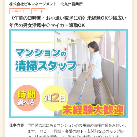
株式会社ビルマネージメント 北九州営業所
アルバイト
パート
《午前の短時間・お小遣い稼ぎに◎》未経験OK◇幅広い
年代の男女活躍中◇マイカー通勤OK
仕事内容
門司区吉志にあるマンションの共用部の清掃作業をお願いし
ます。 ロビー・階段・各階の廊下・玄関前などのモップ掛