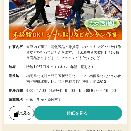
仕事内容
倉庫内で商品（電化製品・雑貨等）のピッキング・仕分け作
業などを行っていただきます。 【未経験者大歓迎】 取り扱
う商品はさまざまで、ピッキングや仕分けなど…
給与
時給1,057円以上（スキル・年齢に応じる）
勤務地
福岡県北九州市門司区新門司北2-10-2、福岡県北九州市小倉
南区曽根北町5-14、福岡県糟屋郡宇美町井野293-2
勤務時間
9:00～17:00 【勤務例】 9：00～15：00 9：00～16：00 …
応募資格
年齢・学歴・経験不問
詳細を見る
後で見る
更新日： 2026/07/22 掲載終了日： 2027/01/08