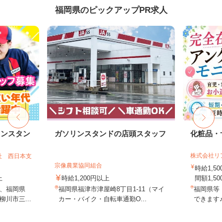
福岡県のピックアップPR求人
リンスタン
ガソリンスタンドの店頭スタッフ
化粧品・
株式会社リ
社 西日本支
宗像農業協同組合
時給1,
上
時給1,200円以上
間額1,500
、福岡県
福岡県福津市津屋崎8丁目1-11（マイ
福岡県等
川市三...
カー・バイク・自転車通勤O...
できます♪