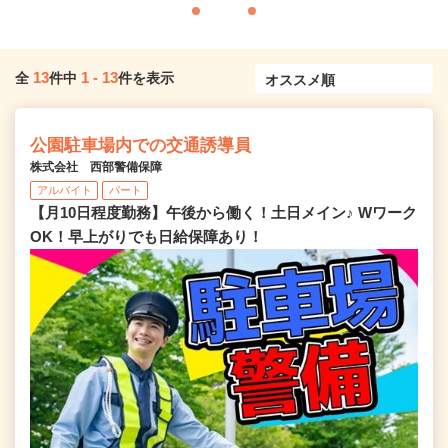
13
1
-
13
全
件中
件を表示
公園駐車場内での交通誘導員
株式会社 西部警備保障
アルバイト
パート
【月10日程度勤務】午後から働く！土日メイン♪ Wワーク
OK！早上がりでも日給保障あり！