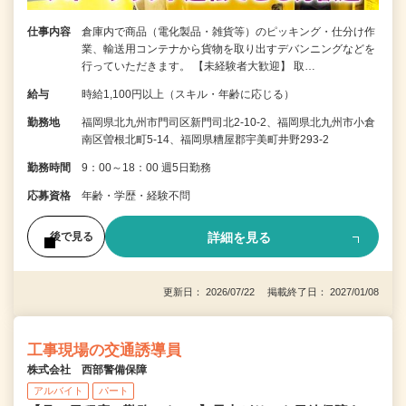
仕事内容
倉庫内で商品（電化製品・雑貨等）のピッキング・仕分け作
業、輸送用コンテナから貨物を取り出すデバンニングなどを
行っていただきます。 【未経験者大歓迎】 取…
給与
時給1,100円以上（スキル・年齢に応じる）
勤務地
福岡県北九州市門司区新門司北2-10-2、福岡県北九州市小倉
南区曽根北町5-14、福岡県糟屋郡宇美町井野293-2
勤務時間
9：00～18：00 週5日勤務
応募資格
年齢・学歴・経験不問
詳細を見る
後で見る
更新日： 2026/07/22 掲載終了日： 2027/01/08
工事現場の交通誘導員
株式会社 西部警備保障
アルバイト
パート