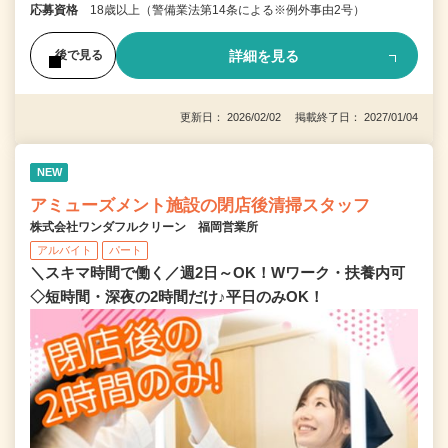
応募資格
18歳以上（警備業法第14条による※例外事由2号）
詳細を見る
後で見る
更新日： 2026/02/02 掲載終了日： 2027/01/04
NEW
アミューズメント施設の閉店後清掃スタッフ
株式会社ワンダフルクリーン 福岡営業所
アルバイト
パート
＼スキマ時間で働く／週2日～OK！Wワーク・扶養内可
◇短時間・深夜の2時間だけ♪平日のみOK！