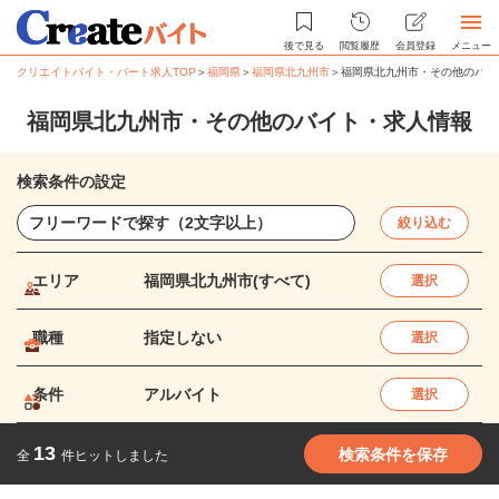
後で見る
閲覧履歴
会員登録
メニュー
クリエイトバイト・パート求人TOP
＞
福岡県
＞
福岡県北九州市
＞
福岡県北九州市・その他のバイ
福岡県北九州市・その他のバイト・求人情報
検索条件の設定
絞り込む
エリア
福岡県北九州市(すべて)
選択
職種
指定しない
選択
条件
アルバイト
選択
13
検索条件を保存
全
件ヒットしました