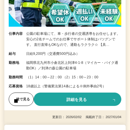
仕事内容
公園の駐車場にて、車・歩行者の交通誘導をお任せします。
安心の2名チームでのお仕事でサポート体制はバツグンで
す。 直行直帰もOKなので、通勤もラクラク☆ 【具…
給与
日給9,200円（交通費500円込み）
勤務地
福岡県北九州市小倉北区上到津4-1-8（マイカー・バイク通
勤OK）／到津の森公園の駐車場
勤務時間
（1）14：00～22：00 （2）15：00～23：00
応募資格
18歳以上（警備業法第14条による※例外事由2号）
詳細を見る
後で見る
更新日： 2026/02/02 掲載終了日： 2027/01/04