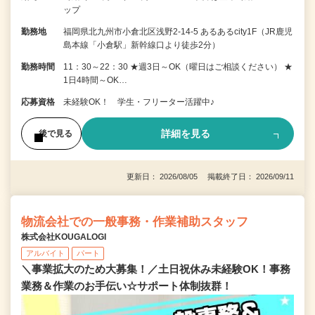
ップ
勤務地
福岡県北九州市小倉北区浅野2-14-5 あるあるcity1F（JR鹿児
島本線「小倉駅」新幹線口より徒歩2分）
勤務時間
11：30～22：30 ★週3日～OK（曜日はご相談ください） ★
1日4時間～OK…
応募資格
未経験OK！ 学生・フリーター活躍中♪
詳細を見る
後で見る
更新日： 2026/08/05 掲載終了日： 2026/09/11
物流会社での一般事務・作業補助スタッフ
株式会社KOUGALOGI
アルバイト
パート
＼事業拡大のため大募集！／土日祝休み未経験OK！事務
業務＆作業のお手伝い☆サポート体制抜群！