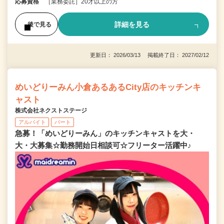
応募資格
［業務委託］20才以上の方
詳細を見る
後で見る
更新日： 2026/03/13 掲載終了日： 2027/02/12
めいどりーみん小倉あるあるCity店のキッチンキ
ャスト
株式会社ネクストステージ
アルバイト
パート
急募！「めいどりーみん」のキッチンキャストを大・
大・大募集☆勤務開始日相談可☆フリーター活躍中♪