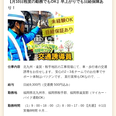
【月10日程度の勤務でもOK】早上がりでも日給保障あ
り！
仕事内容
北九州・遠賀・鞍手地区の工事現場にて、車・歩行者の交通
誘導をお任せします。 安心の2～3名チームでのお仕事でサ
ポート体制はバツグンです。 直行直帰もOKなので、…
給与
日給9,300円（交通費 500円込み）
勤務地
福岡県北九州市、福岡県鞍手郡、福岡県遠賀郡（マイカー・
バイク通勤OK）
勤務時間
（1）9：00～18：00 （2）8：00～17：00 【共通】 ※1日
実働8時間 ※月…