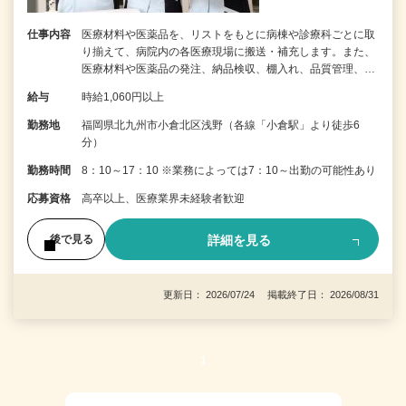
仕事内容
医療材料や医薬品を、リストをもとに病棟や診療科ごとに取
り揃えて、病院内の各医療現場に搬送・補充します。また、
医療材料や医薬品の発注、納品検収、棚入れ、品質管理、…
給与
時給1,060円以上
勤務地
福岡県北九州市小倉北区浅野（各線「小倉駅」より徒歩6
分）
勤務時間
8：10～17：10 ※業務によっては7：10～出勤の可能性あり
応募資格
高卒以上、医療業界未経験者歓迎
詳細を見る
後で見る
更新日： 2026/07/24 掲載終了日： 2026/08/31
1