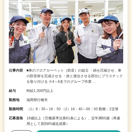
仕事内容
■車のフロアカーペット（防音）の組立 ・綿を圧縮させ、車
の防音材を完成させる ・鉄と接合させる部分にプラスチック
を取り付ける ※4～6名でのグループ作業 …
給与
時給1,300円以上
勤務地
福岡県行橋市
勤務時間
（1）8：30～16：50 （2）16：40～00：50 勤務：2交替
応募資格
18歳以上（労働基準法第61条による）、定年満60歳（再雇
用として原則65歳迄就業）