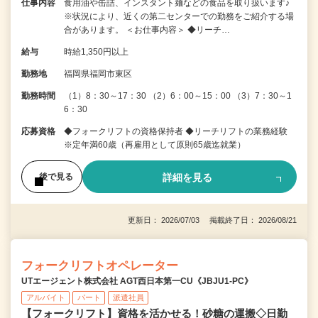
仕事内容
食用油や缶詰、インスタント麺などの食品を取り扱います♪
※状況により、近くの第二センターでの勤務をご紹介する場
合があります。 ＜お仕事内容＞ ◆リーチ…
給与
時給1,350円以上
勤務地
福岡県福岡市東区
勤務時間
（1）8：30～17：30 （2）6：00～15：00 （3）7：30～1
6：30
応募資格
◆フォークリフトの資格保持者 ◆リーチリフトの業務経験
※定年満60歳（再雇用として原則65歳迄就業）
詳細を見る
後で見る
更新日： 2026/07/03 掲載終了日： 2026/08/21
フォークリフトオペレーター
UTエージェント株式会社 AGT西日本第一CU《JBJU1-PC》
アルバイト
パート
派遣社員
【フォークリフト】資格を活かせる！砂糖の運搬◇日勤