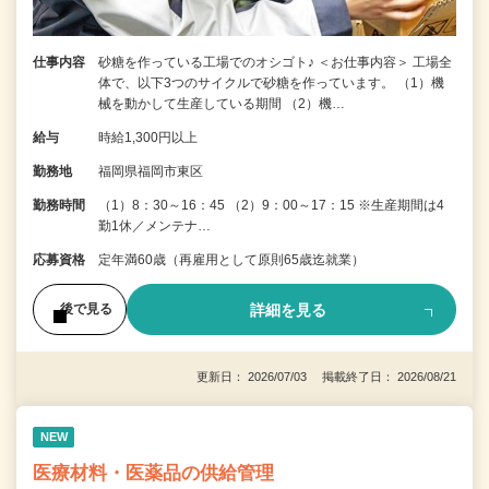
仕事内容
砂糖を作っている工場でのオシゴト♪ ＜お仕事内容＞ 工場全
体で、以下3つのサイクルで砂糖を作っています。 （1）機
械を動かして生産している期間 （2）機…
給与
時給1,300円以上
勤務地
福岡県福岡市東区
勤務時間
（1）8：30～16：45 （2）9：00～17：15 ※生産期間は4
勤1休／メンテナ…
応募資格
定年満60歳（再雇用として原則65歳迄就業）
詳細を見る
後で見る
更新日： 2026/07/03 掲載終了日： 2026/08/21
NEW
医療材料・医薬品の供給管理