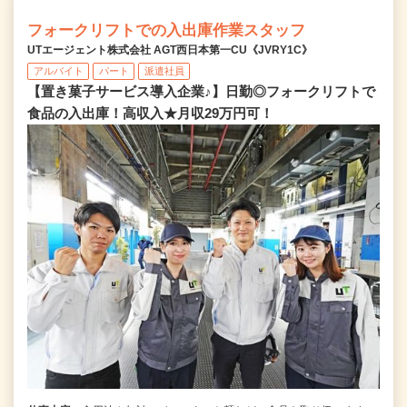
フォークリフトでの入出庫作業スタッフ
UTエージェント株式会社 AGT西日本第一CU《JVRY1C》
アルバイト
パート
派遣社員
【置き菓子サービス導入企業♪】日勤◎フォークリフトで
食品の入出庫！高収入★月収29万円可！