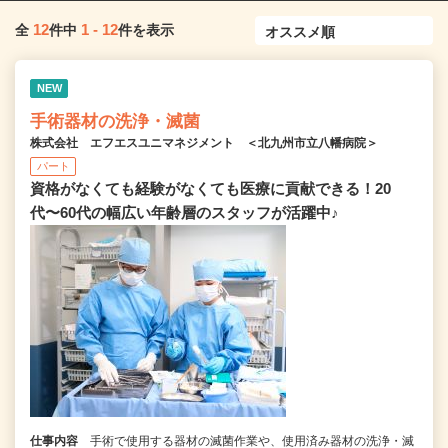
12
1
-
12
全
件中
件を表示
NEW
手術器材の洗浄・滅菌
株式会社 エフエスユニマネジメント ＜北九州市立八幡病院＞
パート
資格がなくても経験がなくても医療に貢献できる！20
代〜60代の幅広い年齢層のスタッフが活躍中♪
仕事内容
手術で使用する器材の滅菌作業や、使用済み器材の洗浄・滅