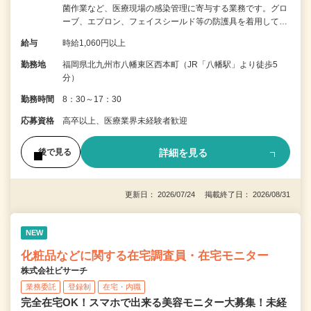
菌作業など、医療現場の感染管理に寄与する業務です。グロ
ーブ、エプロン、フェイスシールド等の防護具を着用して…
給与
時給1,060円以上
勤務地
福岡県北九州市八幡東区西本町（JR「八幡駅」より徒歩5
分）
勤務時間
8：30～17：30
応募資格
高卒以上、医療業界未経験者歓迎
詳細を見る
後で見る
更新日： 2026/07/24 掲載終了日： 2026/08/31
NEW
化粧品などに関する在宅調査員・在宅モニター
株式会社ビサーチ
業務委託
登録制
在宅・内職
完全在宅OK！スマホで出来る美容モニター大募集！未経