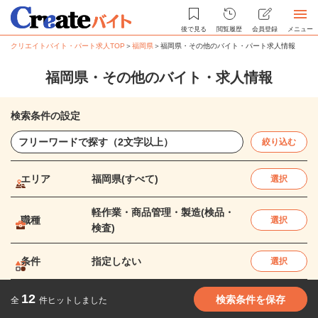
後で見る
閲覧履歴
会員登録
メニュー
クリエイトバイト・パート求人TOP
＞
福岡県
＞
福岡県・その他のバイト・パート求人情報
福岡県・その他のバイト・求人情報
検索条件の設定
絞り込む
エリア
福岡県(すべて)
選択
軽作業・商品管理・製造(検品・
職種
選択
検査)
条件
指定しない
選択
12
検索条件を保存
全
件ヒットしました