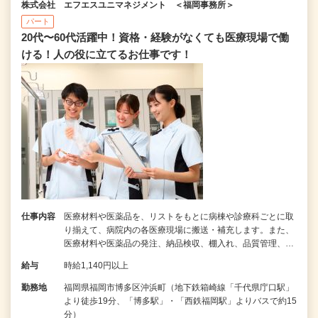
株式会社 エフエスユニマネジメント ＜福岡事務所＞
パート
20代〜60代活躍中！資格・経験がなくても医療現場で働
ける！人の役に立てるお仕事です！
仕事内容
医療材料や医薬品を、リストをもとに病棟や診療科ごとに取
り揃えて、病院内の各医療現場に搬送・補充します。また、
医療材料や医薬品の発注、納品検収、棚入れ、品質管理、…
給与
時給1,140円以上
勤務地
福岡県福岡市博多区沖浜町（地下鉄箱崎線「千代県庁口駅」
より徒歩19分、「博多駅」・「西鉄福岡駅」よりバスで約15
分）