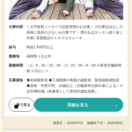
仕事内容
＼大手飲料メーカーで品質管理のお仕事／ 力仕事ほぼなし◎
身体に負担の少ないお仕事です！ 慣れればカンタン繰り返し
作業♪ 茶葉製品やミネラルウォータ…
給与
時給1,400円以上
勤務地
福岡県うきは市
勤務時間
（1）8：00～20：00 （2）20：00～8：00 ※変形労働時間
制 ※月のシフ…
応募資格
◆未経験歓迎 ◆工場勤務や夜勤の経験者、製造経験者歓迎
◆資格・学歴不問、18歳以上（労働基準法第61条による）※
定年満60歳（再雇用として原則65歳迄就業）
詳細を見る
後で見る
更新日： 2026/07/03 掲載終了日： 2026/08/21