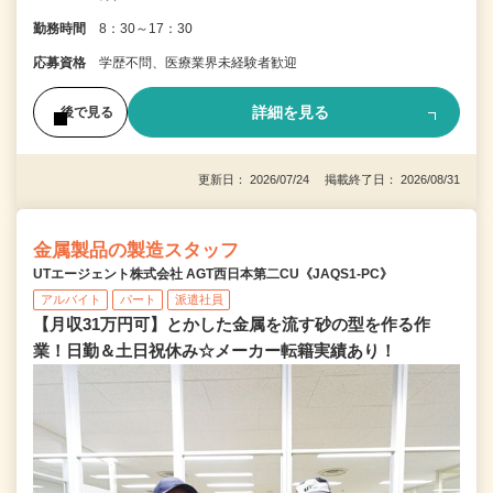
勤務時間
8：30～17：30
応募資格
学歴不問、医療業界未経験者歓迎
詳細を見る
後で見る
更新日： 2026/07/24 掲載終了日： 2026/08/31
金属製品の製造スタッフ
UTエージェント株式会社 AGT西日本第二CU《JAQS1-PC》
アルバイト
パート
派遣社員
【月収31万円可】とかした金属を流す砂の型を作る作
業！日勤＆土日祝休み☆メーカー転籍実績あり！