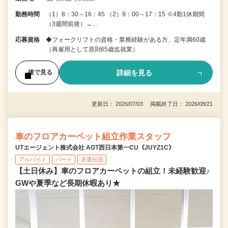
勤務時間
（1）8：30～16：45 （2）9：00～17：15 ※4勤1休期間
（3週間前後）→…
応募資格
◆フォークリフトの資格・業務経験がある方、定年満60歳
（再雇用として原則65歳迄就業）
詳細を見る
後で見る
更新日： 2026/07/03 掲載終了日： 2026/08/21
車のフロアカーペット組立作業スタッフ
UTエージェント株式会社 AGT西日本第一CU《JUYZ1C》
アルバイト
パート
派遣社員
【土日休み】車のフロアカーペットの組立！未経験歓迎♪
GWや夏季など長期休暇あり★