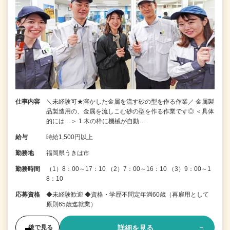
仕事内容
＼未経験可★溶かした金属を流す砂の型を作る作業／ 金属製
品製造用の、金属を流しこむ砂の型を作る作業です◎ ＜具体
的には…＞ 1.木の枠に機械が自動…
給与
時給1,500円以上
勤務地
福岡県うきは市
勤務時間
（1）8：00～17：10 （2）7：00～16：10 （3）9：00～1
8：10
応募資格
◆未経験歓迎 ◆資格・学歴不問定年満60歳（再雇用として
原則65歳迄就業）
詳細を見る
後で見る