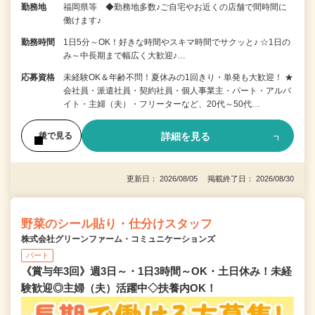
勤務地
福岡県等 ◆勤務地多数♪ご自宅やお近くの店舗で間時間に
働けます♪
勤務時間
1日5分～OK！好きな時間やスキマ時間でサクッと♪ ☆1日の
み～中長期まで幅広く大歓迎♪…
応募資格
未経験OK＆年齢不問！夏休みの1回きり・単発も大歓迎！ ★
会社員・派遣社員・契約社員・個人事業主・パート・アルバ
イト・主婦（夫）・フリーターなど、20代～50代…
詳細を見る
後で見る
更新日： 2026/08/05 掲載終了日： 2026/08/30
野菜のシール貼り・仕分けスタッフ
株式会社グリーンファーム・コミュニケーションズ
パート
《賞与年3回》週3日～・1日3時間～OK・土日休み！未経
験歓迎◎主婦（夫）活躍中◇扶養内OK！