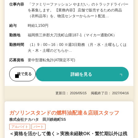
仕事内容
「ファミリーファッション やまだい」のトラックドライバー
を募集します。 【業務内容】 店舗で販売するための商品
（衣料品等）を、物流センターからルート配送…
給与
時給1,150円
勤務地
福岡県三井郡大刀洗町山隈187-1（マイカー通勤OK）
勤務時間
（1）9：00～16：00 ※週3日勤務 （月・水・土曜もしくは
火・木・土曜のどちらか…
応募資格
要中型運転免許(AT限定不可)
詳細を見る
後で見る
更新日： 2026/05/15 掲載終了日： 2027/04/16
ガソリンスタンドの燃料油配達＆店頭スタッフ
株式会社ナカハタ 田川鉄砲町SS
アルバイト
パート
＜資格を活かして働く＞実務未経験OK・繁忙期以外は残