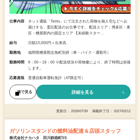
仕事内容
ネット通販「Temu」にて注文された荷物を個人宅などへお
届けする、委託配送のお仕事です。 配送エリア：博多区・東
区・糟屋郡内の固定エリア 【未経験スター…
給与
日額15,000円＋出来高
勤務地
福岡県糟屋郡志免町別府（車・バイク・通勤可）
勤務時間
9：00～18：00 ※配送状況や荷物量により、終了時間は前後
します。
応募資格
普通自動車運転免許（AT限定可）
詳細を見る
後で見る
更新日： 2026/07/30 掲載終了日： 2027/02/12
ガソリンスタンドの燃料油配達＆店頭スタッフ
株式会社ナカハタ 田川鉄砲町SS