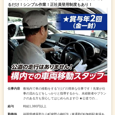
るだけ！シンプル作業！正社員登用制度もあり！
仕事内容
敷地内で車の移動をする“だけ”の簡単な仕事です！先輩が仕
事の流れなどをしっかりと指導するから、未経験者やブラン
クのある方も安心してはじめられます◎ ★公道での…
給与
時給1,380円以上
勤務地
福岡県糟屋郡久山町猪野小柳878（車通勤OK/無料駐車場あ