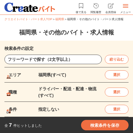
後で見る
閲覧履歴
会員登録
メニュー
クリエイトバイト・パート求人TOP
＞
福岡県
＞
福岡県・その他のバイト・パート求人情報
福岡県・その他のバイト・求人情報
検索条件の設定
絞り込む
エリア
福岡県(すべて)
選択
ドライバー・配送・配達・物流
職種
選択
(すべて)
条件
指定しない
選択
7
検索条件を保存
全
件ヒットしました