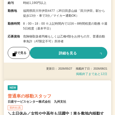
給与
時給1,190円以上
勤務地
福岡県田川市伊田4477（JR日田彦山線「田川伊田」駅から
徒歩13分・車で3分／マイカー通勤OK）
勤務時間
8：00～18：00 ※上記時間内で1日6～8時間程度の勤務 ※週
5日程度（基本平日）
応募資格
危険物取扱者丙種もしくは乙種4類をお持ちの方、普通自動
車免許（AT限定不可）所持者
詳細を見る
後で見る
更新日： 2026/05/27 掲載終了日： 2026/08/21
掲載終了まであと12日
NEW
普通車の移動スタッフ
日産サービスセンター株式会社 九州支社
契約社員
＼土日休み／女性や中高年も活躍中！車を敷地内移動す