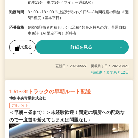
徒歩13分・車で3分／マイカー通勤OK）
勤務時間
8：00～18：00 ※上記時間内で1日6～8時間程度の勤務 ※週
5日程度（基本平日）
応募資格
危険物取扱者丙種もしくは乙種4類をお持ちの方、普通自動
車免許（AT限定不可）所持者
詳細を見る
後で見る
更新日： 2026/05/27 掲載終了日： 2026/08/21
掲載終了まであと12日
1.5t～3tトラックの早朝ルート配送
博多中央青果株式会社
アルバイト
＜早朝～昼まで！＞未経験歓迎！固定の場所への配送な
ので一度道を覚えてしまえば問題なし♪