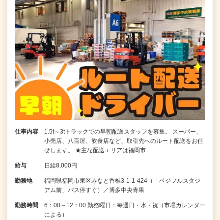
仕事内容
1.5t～3tトラックでの早朝配送スタッフを募集。 スーパー、
小売店、八百屋、飲食店など、取引先へのルート配送をお任
せします。 ★主な配送エリアは福岡市…
給与
日給8,000円
勤務地
福岡県福岡市東区みなと香椎3-1-1-424（「ベジフルスタジ
アム前」バス停すぐ）／博多中央青果
勤務時間
6：00～12：00 勤務曜日：毎週日・水・祝（市場カレンダー
による）