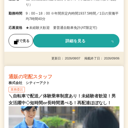
り）
勤務時間
9：00～18：00 ※年間所定内時間1937.5時間／1日の実働平
均7時間40分
応募資格
★未経験大歓迎 要普通自動車免許(AT限定可)
詳細を見る
後で見る
更新日： 2026/08/07 掲載終了日： 2026/09/06
通販の宅配スタッフ
株式会社 シティーアクト
業務委託
＼自転車で配送／体験乗車制度あり！未経験者歓迎！男
女活躍中◇短時間or長時間選べる！再配達ほぼなし！