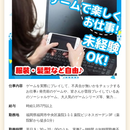
仕事内容
ゲームを実際にプレイして、不具合が無いかをチェックする
お仕事♪ 発売前のゲームや、皆さんが普段プレイしているあ
のソーシャルゲーム、大人気のゲームシリーズ等、魅力…
給与
時給1,057円以上
勤務地
福岡県福岡市中央区薬院1-1-1 薬院ビジネスガーデン3F（薬
院駅から徒歩1分）
勤務時間
平日 9：30～20：00のうち、実働7～8時間 ※短時間勤務不