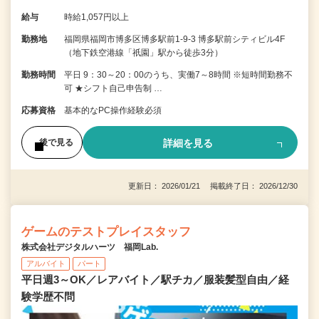
給与
時給1,057円以上
勤務地
福岡県福岡市博多区博多駅前1-9-3 博多駅前シティビル4F
（地下鉄空港線「祇園」駅から徒歩3分）
勤務時間
平日 9：30～20：00のうち、実働7～8時間 ※短時間勤務不
可 ★シフト自己申告制 …
応募資格
基本的なPC操作経験必須
詳細を見る
後で見る
更新日： 2026/01/21 掲載終了日： 2026/12/30
ゲームのテストプレイスタッフ
株式会社デジタルハーツ 福岡Lab.
アルバイト
パート
平日週3～OK／レアバイト／駅チカ／服装髪型自由／経
験学歴不問