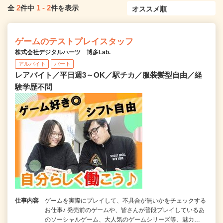
2
1
-
2
全
件中
件を表示
ゲームのテストプレイスタッフ
株式会社デジタルハーツ 博多Lab.
アルバイト
パート
レアバイト／平日週3～OK／駅チカ／服装髪型自由／経
験学歴不問
仕事内容
ゲームを実際にプレイして、不具合が無いかをチェックする
お仕事♪ 発売前のゲームや、皆さんが普段プレイしているあ
のソーシャルゲーム、大人気のゲームシリーズ等、魅力…