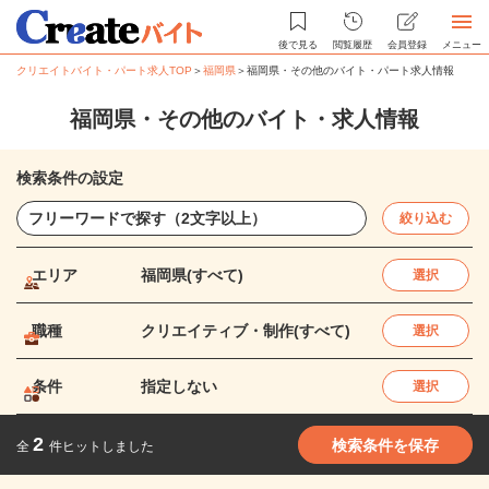
後で見る
閲覧履歴
会員登録
メニュー
クリエイトバイト・パート求人TOP
＞
福岡県
＞
福岡県・その他のバイト・パート求人情報
福岡県・その他のバイト・求人情報
検索条件の設定
絞り込む
エリア
福岡県(すべて)
選択
職種
クリエイティブ・制作(すべて)
選択
条件
指定しない
選択
2
検索条件を保存
全
件ヒットしました