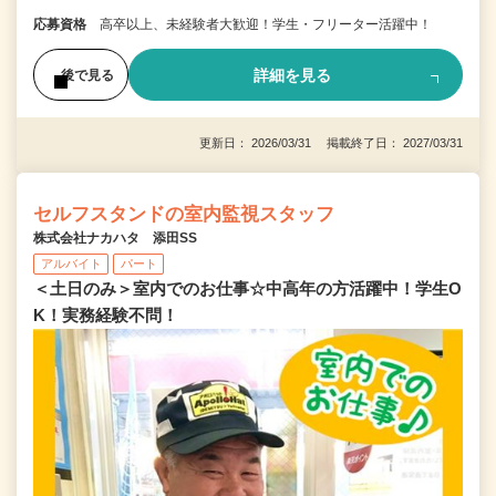
応募資格
高卒以上、未経験者大歓迎！学生・フリーター活躍中！
詳細を見る
後で見る
更新日： 2026/03/31 掲載終了日： 2027/03/31
セルフスタンドの室内監視スタッフ
株式会社ナカハタ 添田SS
アルバイト
パート
＜土日のみ＞室内でのお仕事☆中高年の方活躍中！学生O
K！実務経験不問！