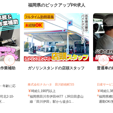
福岡県のピックアップPR求人
・作業補助
ガソリンスタンドの店頭スタッフ
普通車の
株式会社ナカハタ 田川鉄砲町SS
日産サービ
ル・年齢に応
時給1,190円以上
時給1,3
2-10-
福岡県田川市伊田4477（JR日田彦山
福岡県糟
..
線「田川伊田」駅から徒歩1...
通勤OK