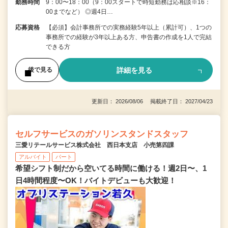
勤務時間
9：00〜18：00（9：00スタートで時短勤務は応相談※16：
00までなど） ◎週4日…
応募資格
【必須】会計事務所での実務経験5年以上（累計可）、1つの
事務所での経験が3年以上ある方、申告書の作成を1人で完結
できる方
詳細を見る
後で見る
更新日： 2026/08/06 掲載終了日： 2027/04/23
セルフサービスのガソリンスタンドスタッフ
三愛リテールサービス株式会社 西日本支店 小売第四課
アルバイト
パート
希望シフト制だから空いてる時間に働ける！週2日〜、1
日4時間程度〜OK！バイトデビューも大歓迎！