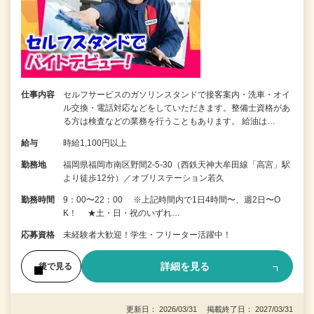
仕事内容
セルフサービスのガソリンスタンドで接客案内・洗車・オイ
ル交換・電話対応などをしていただきます。整備士資格があ
る方は検査などの業務を行うこともあります。 給油は…
給与
時給1,100円以上
勤務地
福岡県福岡市南区野間2-5-30（西鉄天神大牟田線「高宮」駅
より徒歩12分）／オブリステーション若久
勤務時間
9：00〜22：00 ※上記時間内で1日4時間〜、週2日〜O
K！ ★土・日・祝のいずれ…
応募資格
未経験者大歓迎！学生・フリーター活躍中！
詳細を見る
後で見る
更新日： 2026/03/31 掲載終了日： 2027/03/31