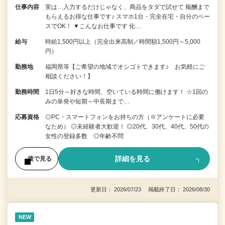
仕事内容
実は…入力するだけじゃなく、商品をタダで試せて 報酬まで
もらえるお得な仕事です♪ スマホ1台・完全在宅・自分のペー
スでOK！ ▼こんなお仕事です 化…
給与
時給1,500円以上（完全出来高制／時間額1,500円～5,000
円）
勤務地
福岡県等【ご希望の地域でオシゴトできます♪ お気軽にご
相談ください！】
勤務時間
1日5分～好きな時間、空いている時間に働けます！ ☆1回の
みの単発や短期～中長期まで…
応募資格
◎PC・スマートフォンをお持ちの方（※アンケートに必要
なため） ◎未経験者大歓迎！ ◎20代、30代、40代、50代の
女性の登録多数 ◎年齢不問
詳細を見る
後で見る
更新日： 2026/07/23 掲載終了日： 2026/08/30
NEW