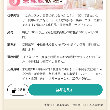
仕事内容
「このコスメ、自分の肌に合うかな？」「試してみたいけ
ど、費用が気になる…」 そんな気持ち、美容モニターで解決
できます♪ 気になる化粧品・健康食品・サプリメン…
給与
時給1,500円以上（完全出来高制／時間額1,500円～5,000
円）
勤務地
福岡県等 ◆勤務地多数♪ご自宅やお近くの店舗で間時間に
働けます♪
勤務時間
1日5分～OK！好きな時間やスキマ時間でサクッと♪ ☆1日の
み～中長期まで幅広く大歓迎♪…
応募資格
未経験OK＆年齢不問！夏休みの1回きり・単発も大歓迎！ ★
会社員・派遣社員・契約社員・個人事業主・パート・アルバ
イト・主婦（夫）・フリーターなど、20代～50代…
詳細を見る
後で見る
更新日： 2026/08/05 掲載終了日： 2026/08/30