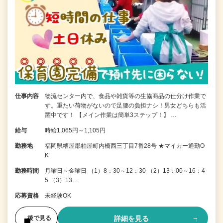
仕事内容
物流センター内で、食品や雑貨等の生協商品の仕分け作業で
す。重たい荷物がないので足腰の負担ナシ！男女どちらも活
躍中です！ 【メイン作業は簡単3ステップ！】 …
給与
時給1,065円～1,105円
勤務地
福岡県糟屋郡粕屋町内橋西三丁目7番28号 ★マイカー通勤O
K
勤務時間
月曜日～金曜日 （1）8：30～12：30 （2）13：00～16：4
5 （3）13…
応募資格
未経験OK
詳細を見る
後で見る