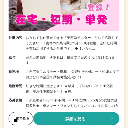
仕事内容
おうちでお仕事ができる『美容系モニター』として活躍して
ください！ 1案件の作業時間は5分〜10分程度。空いた時間
を有効活用できるお仕事です。 ◆【いろん…
給与
完全出来高制 ★謝礼は、最短で当日のうちに受け取れま
す！
勤務地
ご自宅※フルリモート勤務 福岡県 その他九州・沖縄エリア
および日本全国で勤務可能(在宅OK)
勤務時間
好きな時間に働けます！ ★単発（1日のみ）OK！ ★応募
後、即お仕事開始も可！ ★在…
応募資格
＜未経験者OK／年齢不問＞⇒★特に20代〜50代の女性の登
録多数★ ※スマートフォンもしくはパソコンをお持ちの方
詳細を見る
後で見る