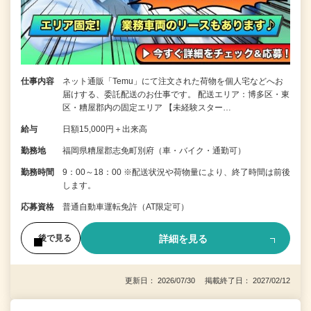
仕事内容
ネット通販「Temu」にて注文された荷物を個人宅などへお
届けする、委託配送のお仕事です。 配送エリア：博多区・東
区・糟屋郡内の固定エリア 【未経験スター…
給与
日額15,000円＋出来高
勤務地
福岡県糟屋郡志免町別府（車・バイク・通勤可）
勤務時間
9：00～18：00 ※配送状況や荷物量により、終了時間は前後
します。
応募資格
普通自動車運転免許（AT限定可）
詳細を見る
後で見る
更新日： 2026/07/30 掲載終了日： 2027/02/12