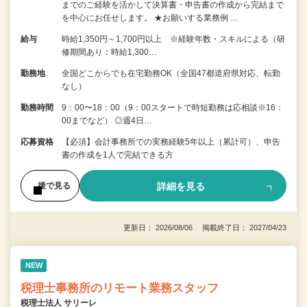
までのご経験を活かして決算書・申告書の作成から完結まで
を中⼼にお任せします。 ★お願いする業務例 …
給与
時給1,350円～1,700円以上 ※経験年数・スキルによる（研
修期間あり：時給1,300…
勤務地
全国どこからでも在宅勤務OK（全国47都道府県対応、転勤
なし）
勤務時間
9：00〜18：00（9：00スタートで時短勤務は応相談※16：
00までなど） ◎週4日…
応募資格
【必須】会計事務所での実務経験5年以上（累計可）、申告
書の作成を1人で完結できる方
詳細を見る
後で見る
更新日： 2026/08/06 掲載終了日： 2027/04/23
NEW
税理士事務所のリモート業務スタッフ
税理士法人 サリーレ