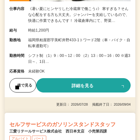
仕事内容
《暑い夏にヒンヤリした冷蔵庫で働こう♪》 寒すぎる？そん
な心配をする方も大丈夫。ジャンパーを支給しているので、
快適に作業できるんです！ 冷蔵倉庫内にて、野菜…
給与
時給1,200円
勤務地
福岡県粕屋郡宇美町井野433-1トワード2階（車・バイク・自
転車通勤可）
勤務時間
シフト制 （1）9：00～12：00 （2）13：00～16：00 ※週3
日～、1日…
応募資格
未経験OK
詳細を見る
後で見る
更新日： 2026/07/28 掲載終了日： 2026/09/04
セルフサービスのガソリンスタンドスタッフ
三愛リテールサービス株式会社 西日本支店 小売第四課
アルバイト
パート