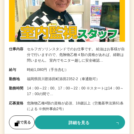
仕事内容
セルフガソリンスタンドでのお仕事です。 給油はお客様が自
分で行いますので、危険物乙種４類の資格があれば、経験は
問いません。 室内でモニター越しに安全確認…
給与
時給1,080円（手当含む）
勤務地
福岡県田川郡添田町添田2352-2（車通勤可）
勤務時間
14：00～22：00、17：00～22：00 ※スタートは14：00～
17：00の間で…
応募資格
危険物乙種4類の資格が必須、18歳以上（労働基準法第61条
による ※例外事由2号）
詳細を見る
後で見る