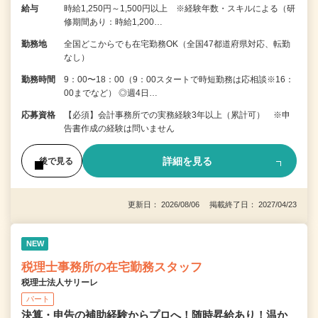
給与
時給1,250円～1,500円以上 ※経験年数・スキルによる（研
修期間あり：時給1,200…
勤務地
全国どこからでも在宅勤務OK（全国47都道府県対応、転勤
なし）
勤務時間
9：00〜18：00（9：00スタートで時短勤務は応相談※16：
00までなど） ◎週4日…
応募資格
【必須】会計事務所での実務経験3年以上（累計可） ※申
告書作成の経験は問いません
詳細を見る
後で見る
更新日： 2026/08/06 掲載終了日： 2027/04/23
NEW
税理士事務所の在宅勤務スタッフ
税理士法人サリーレ
パート
決算・申告の補助経験からプロへ！随時昇給あり！温か