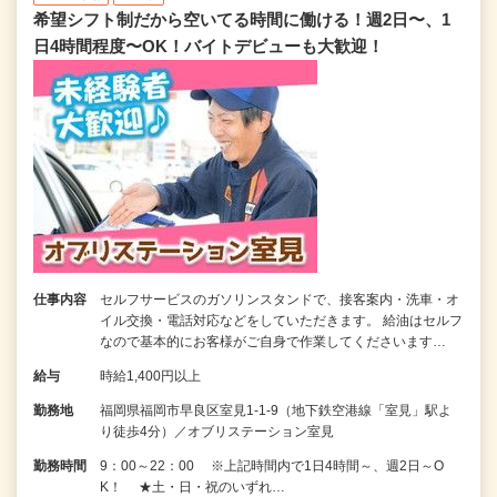
希望シフト制だから空いてる時間に働ける！週2日〜、1
日4時間程度〜OK！バイトデビューも大歓迎！
仕事内容
セルフサービスのガソリンスタンドで、接客案内・洗車・オ
イル交換・電話対応などをしていただきます。 給油はセルフ
なので基本的にお客様がご自身で作業してくださいます…
給与
時給1,400円以上
勤務地
福岡県福岡市早良区室見1-1-9（地下鉄空港線「室見」駅よ
り徒歩4分）／オブリステーション室見
勤務時間
9：00～22：00 ※上記時間内で1日4時間～、週2日～O
K！ ★土・日・祝のいずれ…