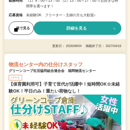
勤務時間
（1）9：00～13：00 （2）13：00～17：00 ☆お好きな時
間帯を選べます！
応募資格
未経験OK フリーター・主婦の方も大歓迎♪
詳細を見る
後で見る
更新日： 2026/08/04 掲載終了日： 2027/04/16
物流センター内の仕分けスタッフ
グリーンコープ生活協同組合連合会 福岡物流センター
パート
【保育園利用可】子育て世代が活躍中！短時間OK☆未経
験OK！平日のみ！重たい荷物なし！