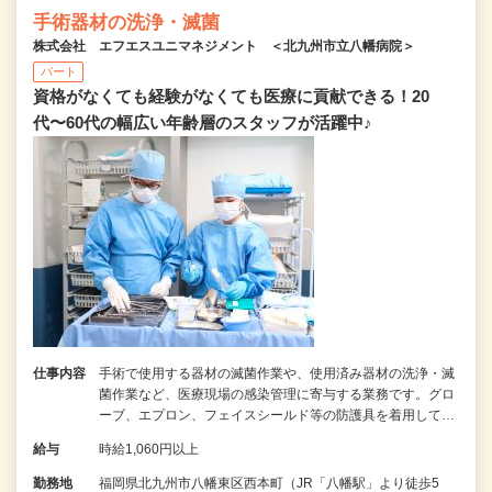
手術器材の洗浄・滅菌
株式会社 エフエスユニマネジメント ＜北九州市立八幡病院＞
パート
資格がなくても経験がなくても医療に貢献できる！20
代〜60代の幅広い年齢層のスタッフが活躍中♪
仕事内容
手術で使用する器材の滅菌作業や、使用済み器材の洗浄・滅
菌作業など、医療現場の感染管理に寄与する業務です。グロ
ーブ、エプロン、フェイスシールド等の防護具を着用して…
給与
時給1,060円以上
勤務地
福岡県北九州市八幡東区西本町（JR「八幡駅」より徒歩5