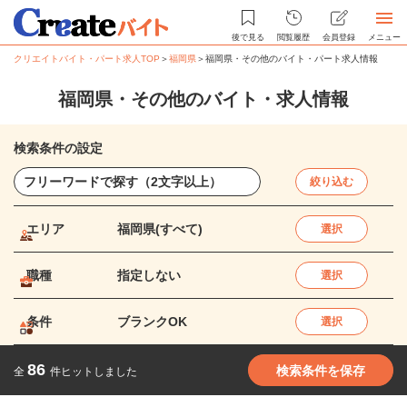
後で見る
閲覧履歴
会員登録
メニュー
クリエイトバイト・パート求人TOP
＞
福岡県
＞
福岡県・その他のバイト・パート求人情報
福岡県・その他のバイト・求人情報
検索条件の設定
絞り込む
エリア
福岡県(すべて)
選択
職種
指定しない
選択
条件
ブランクOK
選択
86
検索条件を保存
全
件ヒットしました