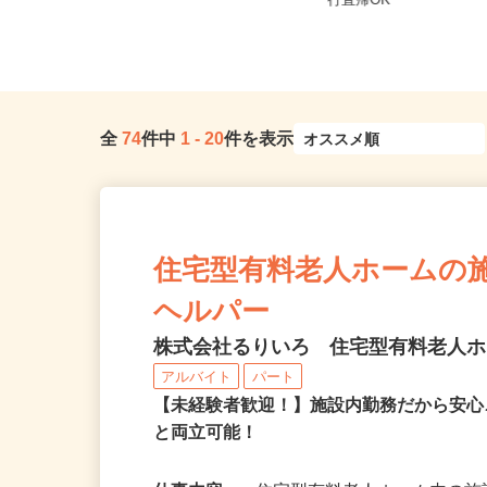
福岡県北九州市門司区新門司北2-10-
福岡県福岡市及び近郊
2、福岡県北九州市小倉南区...
行直帰OK
全
74
件中
1
-
20
件を表示
住宅型有料老人ホームの
ヘルパー
株式会社るりいろ 住宅型有料老人
アルバイト
パート
【未経験者歓迎！】施設内勤務だから安心
と両立可能！