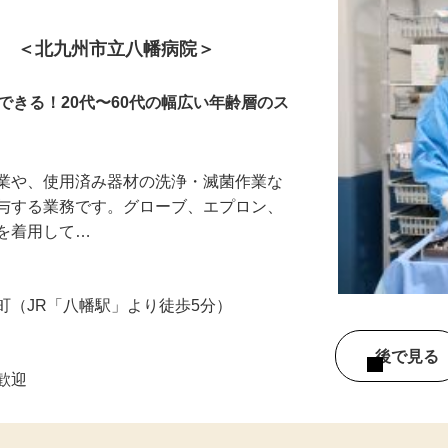
ト ＜北九州市立八幡病院＞
できる！20代〜60代の幅広い年齢層のス
作業や、使用済み器材の洗浄・滅菌作業な
寄与する業務です。グローブ、エプロン、
具を着用して…
町（JR「八幡駅」より徒歩5分）
後で見
者歓迎