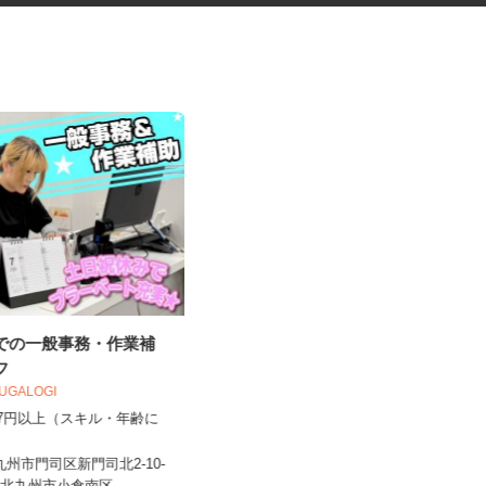
社での一般事務・作業補
お部屋演出スタッフ（ホームス
ッフ
テージャー）
OUGALOGI
株式会社サマンサ・ホームステージング
,057円以上（スキル・年齢に
）
時給1,400円～2,200円＋手当あり