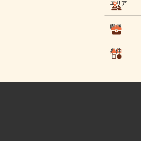
エリア
職種
条件