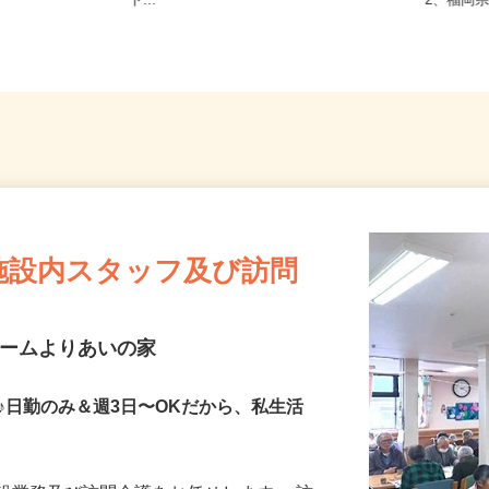
エリア ※直
長崎県内のご自宅 ※フルリモー
福岡県北
ト...
2、福岡
施設内スタッフ及び訪問
ホームよりあいの家
♪日勤のみ＆週3日〜OKだから、私生活