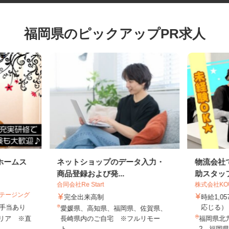
福岡県のピックアップPR求人
ホームス
ネットショップのデータ入力・
物流会
商品登録および発...
助スタ
合同会社Re Start
株式会社K
ステージング
完全出来高制
時給1
円＋手当あり
応じる
愛媛県、高知県、福岡県、佐賀県、