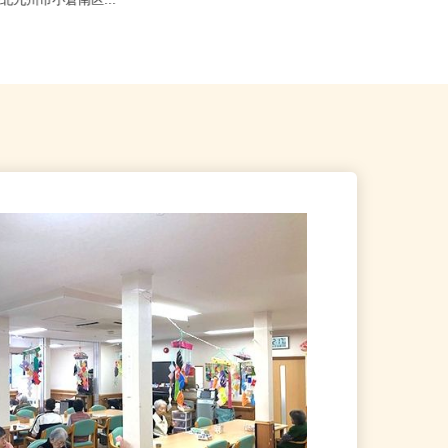
九州市門司区新門司北2-10-
福岡県福岡市及び近郊エリア ※直
県北九州市小倉南区...
行直帰OK