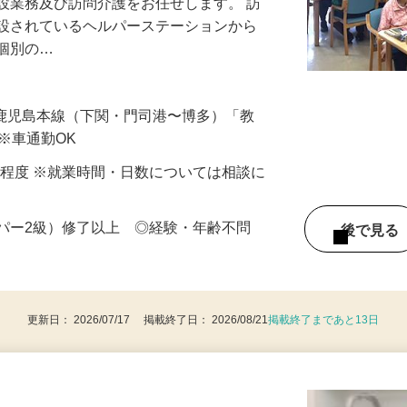
設業務及び訪問介護をお任せします。 訪
併設されているヘルパーステーションから
、個別の…
JR鹿児島本線（下関・門司港〜博多）「教
）※車通勤OK
〜4日程度 ※就業時間・日数については相談に
ルパー2級）修了以上 ◎経験・年齢不問
後で見
更新日： 2026/07/17 掲載終了日： 2026/08/21
掲載終了まであと13日