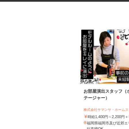
物流会社での一般事務・作業補
お部屋演出スタッフ（
助スタッフ
テージャー）
株式会社KOUGALOGI
株式会社サマンサ・ホーム
時給1,057円以上（スキル・年齢に
応じる）
時給1,400円～2,200