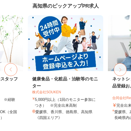
高知県のピックアップPR求人
務スタッフ
健康食品・化粧品・治験等のモニ
ネットシ
ター
品登録およ
株式会社SOUKEN
合同会社Re S
以上 ※経験
5,000円以上（1回のモニター参加に
つき） ※完全出来高制
完全出
OK（全国
愛媛県、香川県、徳島県、高知県
愛媛県、
し）
《四国エリア》
長崎県内