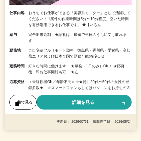
仕事内容
おうちでお仕事ができる『美容系モニター』として活躍して
ください！ 1案件の作業時間は5分〜10分程度。空いた時間
を有効活用できるお仕事です。 ◆【いろん…
給与
完全出来高制 ★謝礼は、最短で当日のうちに受け取れま
す！
勤務地
ご自宅※フルリモート勤務 徳島県・香川県・愛媛県・高知
県エリアおよび日本全国で勤務可能(在宅OK)
勤務時間
好きな時間に働けます！ ★単発（1日のみ）OK！ ★応募
後、即お仕事開始も可！ ★在…
応募資格
＜未経験者OK／年齢不問＞⇒★特に20代〜50代の女性の登
録多数★ ※スマートフォンもしくはパソコンをお持ちの方
詳細を見る
後で見る
更新日： 2026/07/31 掲載終了日： 2026/08/24