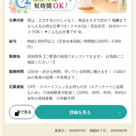
仕事内容
実は…入力するだけじゃなく、商品をタダで試せて 報酬まで
もらえるお得な仕事です♪ スマホ1台・完全在宅・自分のペー
スでOK！ ▼こんなお仕事です 化…
給与
時給1,500円以上（完全出来高制／時間額1,500円～5,000
円）
勤務地
高知県等【ご希望の地域でオシゴトできます♪ お気軽にご
相談ください！】
勤務時間
1日5分～好きな時間、空いている時間に働けます！ ☆1回の
みの単発や短期～中長期まで…
応募資格
◎PC・スマートフォンをお持ちの方（※アンケートに必要
なため） ◎未経験者大歓迎！ ◎20代、30代、40代、50代の
女性の登録多数 ◎年齢不問
詳細を見る
後で見る
更新日： 2026/07/23 掲載終了日： 2026/08/30