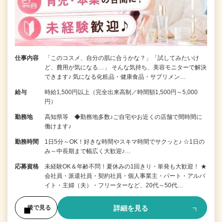
仕事内容
「このコスメ、自分の肌に合うかな？」「試してみたいけ
ど、費用が気になる…」 そんな気持ち、美容モニターで解決
できます♪ 気になる化粧品・健康食品・サプリメン…
給与
時給1,500円以上（完全出来高制／時間額1,500円～5,000
円）
勤務地
高知県等 ◆勤務地多数♪ご自宅やお近くの店舗で間時間に
働けます♪
勤務時間
1日5分～OK！好きな時間やスキマ時間でサクッと♪ ☆1日の
み～中長期まで幅広く大歓迎♪…
応募資格
未経験OK＆年齢不問！夏休みの1回きり・単発も大歓迎！ ★
会社員・派遣社員・契約社員・個人事業主・パート・アルバ
イト・主婦（夫）・フリーターなど、20代～50代…
詳細を見る
後で見る