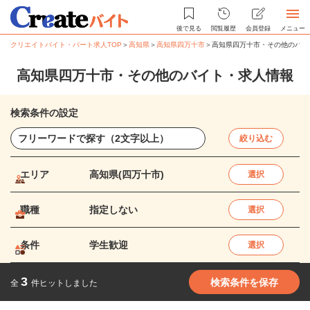
後で見る
閲覧履歴
会員登録
メニュー
クリエイトバイト・パート求人TOP
＞
高知県
＞
高知県四万十市
＞
高知県四万十市・その他のバイ
高知県四万十市・その他のバイト・求人情報
検索条件の設定
絞り込む
エリア
高知県(四万十市)
選択
職種
指定しない
選択
条件
学生歓迎
選択
3
検索条件を保存
全
件ヒットしました