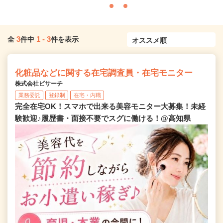
3
1
-
3
全
件中
件を表示
化粧品などに関する在宅調査員・在宅モニター
株式会社ビサーチ
業務委託
登録制
在宅・内職
完全在宅OK！スマホで出来る美容モニター大募集！未経
験歓迎♪履歴書・面接不要でスグに働ける！@高知県