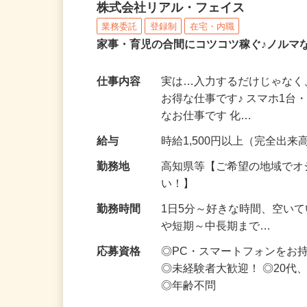
化粧品・サプリの在宅デ
株式会社リアル・フェイス
業務委託
登録制
在宅・内職
家事・育児の合間にコツコツ稼ぐ♪ノルマ
仕事内容
実は…入力するだけじゃなく
お得な仕事です♪ スマホ1台
なお仕事です 化…
給与
時給1,500円以上（完全出来高
勤務地
高知県等【ご希望の地域でオ
い！】
勤務時間
1日5分～好きな時間、空い
や短期～中長期まで…
応募資格
◎PC・スマートフォンをお
◎未経験者大歓迎！ ◎20代