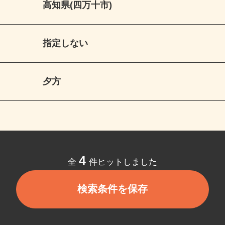
高知県(四万十市)
指定しない
夕方
4
全
件ヒットしました
検索条件を保存