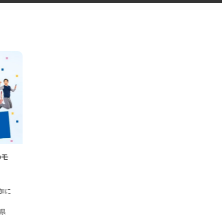
等のモ
ー参加に