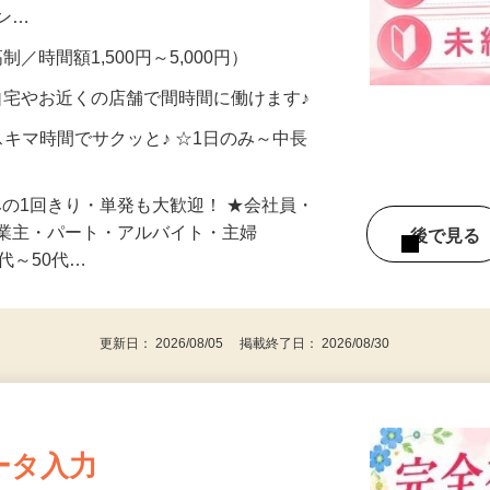
、美容モニターで解決できます♪ 気になる
メン…
制／時間額1,500円～5,000円）
自宅やお近くの店舗で間時間に働けます♪
スキマ時間でサクッと♪ ☆1日のみ～中長
みの1回きり・単発も大歓迎！ ★会社員・
事業主・パート・アルバイト・主婦
後で見
代～50代…
更新日： 2026/08/05 掲載終了日： 2026/08/30