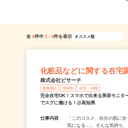
全
4
件中
1
-
4
件を表示
化粧品などに関する在宅
株式会社ビサーチ
業務委託
登録制
在宅・内職
完全在宅OK！スマホで出来る美容モニタ
でスグに働ける！@高知県
仕事内容
「このコスメ、自分の肌に