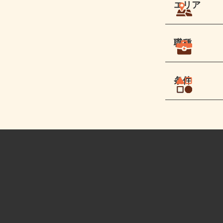
エリア
職種
条件