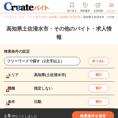
後で見る
閲覧履歴
会員登録
メニュー
クリエイトバイト・パート求人TOP
＞
高知県
＞
高知県土佐清水市
＞
高知県土佐清水市・その他の
高知県土佐清水市・その他のバイト・求人情
報
検索条件の設定
絞り込む
エリア
高知県(土佐清水市)
選択
職種
指定しない
選択
条件
日勤
選択
5
検索条件を保存
全
件ヒットしました