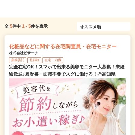
5
1
-
5
全
件中
件を表示
化粧品などに関する在宅調査員・在宅モニター
株式会社ビサーチ
業務委託
登録制
在宅・内職
完全在宅OK！スマホで出来る美容モニター大募集！未経
験歓迎♪履歴書・面接不要でスグに働ける！@高知県