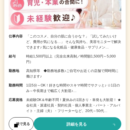
仕事内容
「このコスメ、自分の肌に合うかな？」「試してみたいけ
ど、費用が気になる…」 そんな気持ち、美容モニターで解決
できます♪ 気になる化粧品・健康食品・サプリメン…
給与
時給1,500円以上（完全出来高制／時間額1,500円～5,000
円）
勤務地
高知県等 ◆勤務地多数♪ご自宅やお近くの店舗で間時間に
働けます♪
勤務時間
1日5分～OK！好きな時間やスキマ時間でサクッと♪ ☆1日の
み～中長期まで幅広く大歓迎♪…
応募資格
未経験OK＆年齢不問！夏休みの1回きり・単発も大歓迎！ ★
会社員・派遣社員・契約社員・個人事業主・パート・アルバ
イト・主婦（夫）・フリーターなど、20代～50代…
詳細を見る
後で見る