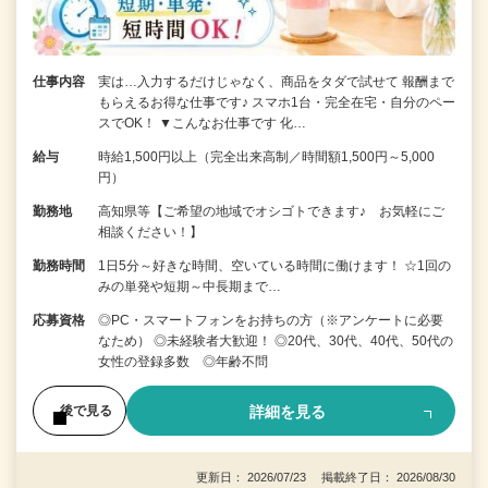
仕事内容
実は…入力するだけじゃなく、商品をタダで試せて 報酬まで
もらえるお得な仕事です♪ スマホ1台・完全在宅・自分のペー
スでOK！ ▼こんなお仕事です 化…
給与
時給1,500円以上（完全出来高制／時間額1,500円～5,000
円）
勤務地
高知県等【ご希望の地域でオシゴトできます♪ お気軽にご
相談ください！】
勤務時間
1日5分～好きな時間、空いている時間に働けます！ ☆1回の
みの単発や短期～中長期まで…
応募資格
◎PC・スマートフォンをお持ちの方（※アンケートに必要
なため） ◎未経験者大歓迎！ ◎20代、30代、40代、50代の
女性の登録多数 ◎年齢不問
詳細を見る
後で見る
更新日： 2026/07/23 掲載終了日： 2026/08/30