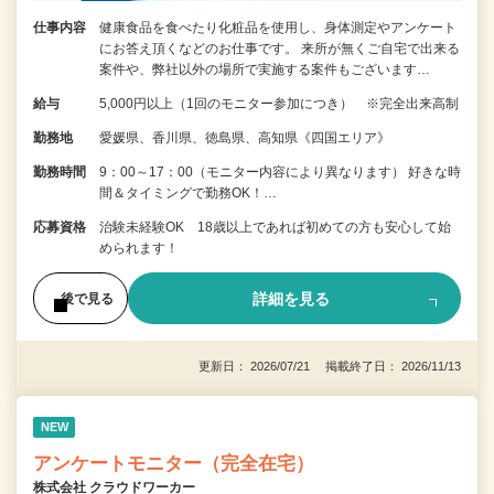
仕事内容
健康食品を食べたり化粧品を使用し、身体測定やアンケート
にお答え頂くなどのお仕事です。 来所が無くご自宅で出来る
案件や、弊社以外の場所で実施する案件もございます…
給与
5,000円以上（1回のモニター参加につき） ※完全出来高制
勤務地
愛媛県、香川県、徳島県、高知県《四国エリア》
勤務時間
9：00～17：00（モニター内容により異なります） 好きな時
間＆タイミングで勤務OK！…
応募資格
治験未経験OK 18歳以上であれば初めての方も安心して始
められます！
詳細を見る
後で見る
更新日： 2026/07/21 掲載終了日： 2026/11/13
NEW
アンケートモニター（完全在宅）
株式会社 クラウドワーカー