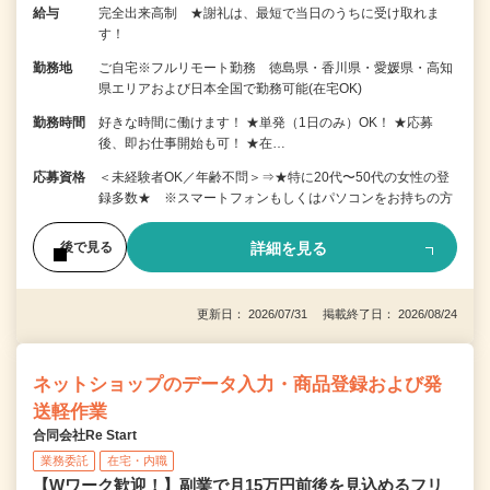
給与
完全出来高制 ★謝礼は、最短で当日のうちに受け取れま
す！
勤務地
ご自宅※フルリモート勤務 徳島県・香川県・愛媛県・高知
県エリアおよび日本全国で勤務可能(在宅OK)
勤務時間
好きな時間に働けます！ ★単発（1日のみ）OK！ ★応募
後、即お仕事開始も可！ ★在…
応募資格
＜未経験者OK／年齢不問＞⇒★特に20代〜50代の女性の登
録多数★ ※スマートフォンもしくはパソコンをお持ちの方
詳細を見る
後で見る
更新日： 2026/07/31 掲載終了日： 2026/08/24
ネットショップのデータ入力・商品登録および発
送軽作業
合同会社Re Start
業務委託
在宅・内職
【Wワーク歓迎！】副業で月15万円前後を見込めるフリ