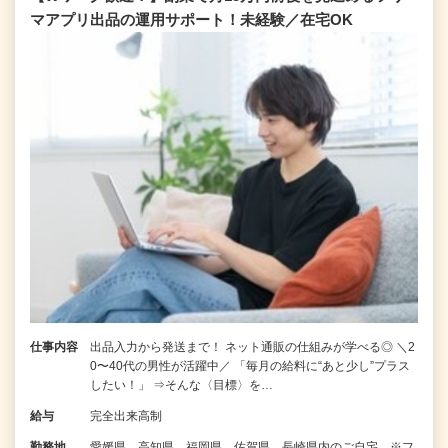
マアプリ出品の運用サポート！未経験／在宅OK
仕事内容
出品入力から発送まで！ ネット通販の仕組みが学べる◎ ＼2
0〜40代の男性が活躍中／ 「毎月の給料に“あと少し”プラス
したい！」 ⇒そんな〈目標〉を…
給与
完全出来高制
勤務地
愛媛県、高知県、福岡県、佐賀県、長崎県内のご自宅 ※フ