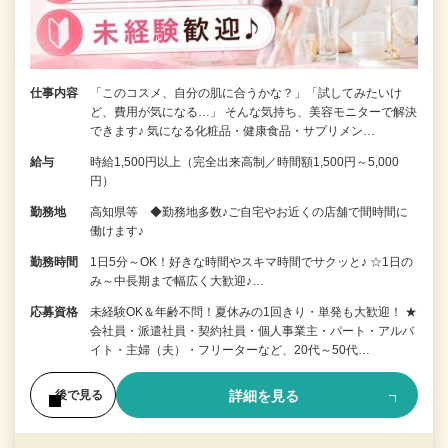
仕事内容
「このコスメ、自分の肌に合うかな？」「試してみたいけ
ど、費用が気になる…」 そんな気持ち、美容モニターで解決
できます♪ 気になる化粧品・健康食品・サプリメン…
給与
時給1,500円以上（完全出来高制／時間額1,500円～5,000
円）
勤務地
高知県等 ◆勤務地多数♪ご自宅やお近くの店舗で間時間に
働けます♪
勤務時間
1日5分～OK！好きな時間やスキマ時間でサクッと♪ ☆1日の
み～中長期まで幅広く大歓迎♪…
応募資格
未経験OK＆年齢不問！夏休みの1回きり・単発も大歓迎！ ★
会社員・派遣社員・契約社員・個人事業主・パート・アルバ
イト・主婦（夫）・フリーターなど、20代～50代…
詳細を見る
後で見る