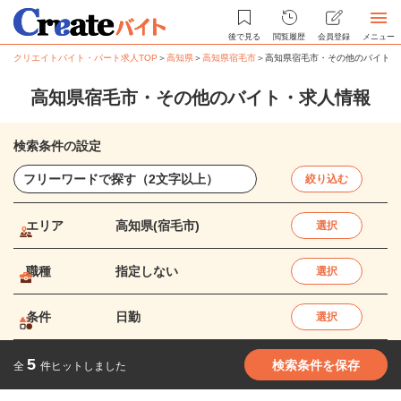
後で見る
閲覧履歴
会員登録
メニュー
クリエイトバイト・パート求人TOP
＞
高知県
＞
高知県宿毛市
＞
高知県宿毛市・その他のバイト・
高知県宿毛市・その他のバイト・求人情報
検索条件の設定
絞り込む
エリア
高知県(宿毛市)
選択
職種
指定しない
選択
条件
日勤
選択
5
検索条件を保存
全
件ヒットしました