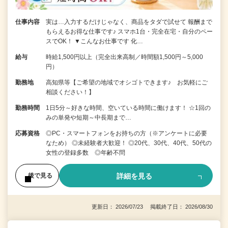
仕事内容
実は…入力するだけじゃなく、商品をタダで試せて 報酬まで
もらえるお得な仕事です♪ スマホ1台・完全在宅・自分のペー
スでOK！ ▼こんなお仕事です 化…
給与
時給1,500円以上（完全出来高制／時間額1,500円～5,000
円）
勤務地
高知県等【ご希望の地域でオシゴトできます♪ お気軽にご
相談ください！】
勤務時間
1日5分～好きな時間、空いている時間に働けます！ ☆1回の
みの単発や短期～中長期まで…
応募資格
◎PC・スマートフォンをお持ちの方（※アンケートに必要
なため） ◎未経験者大歓迎！ ◎20代、30代、40代、50代の
女性の登録多数 ◎年齢不問
詳細を見る
後で見る
更新日： 2026/07/23 掲載終了日： 2026/08/30