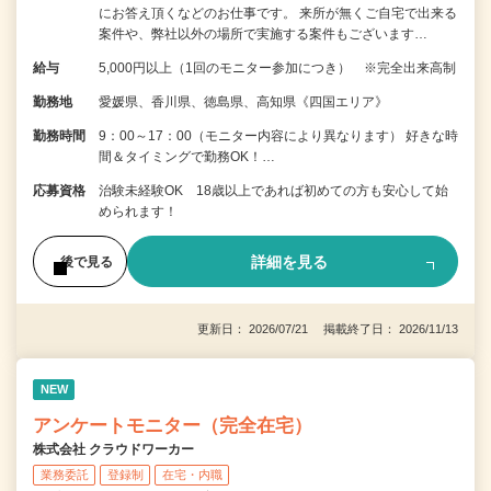
にお答え頂くなどのお仕事です。 来所が無くご自宅で出来る
案件や、弊社以外の場所で実施する案件もございます…
給与
5,000円以上（1回のモニター参加につき） ※完全出来高制
勤務地
愛媛県、香川県、徳島県、高知県《四国エリア》
勤務時間
9：00～17：00（モニター内容により異なります） 好きな時
間＆タイミングで勤務OK！…
応募資格
治験未経験OK 18歳以上であれば初めての方も安心して始
められます！
詳細を見る
後で見る
更新日： 2026/07/21 掲載終了日： 2026/11/13
NEW
アンケートモニター（完全在宅）
株式会社 クラウドワーカー
業務委託
登録制
在宅・内職