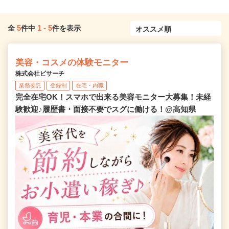
5
1
-
5
全
件中
件を表示
美容・コスメの体験モニター
株式会社ビサーチ
業務委託
登録制
在宅・内職
完全在宅OK！スマホで出来る美容モニター大募集！未経
験歓迎♪履歴書・面接不要でスグに働ける！@高知県