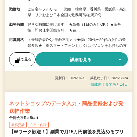
勤務地
ご自宅※フルリモート勤務 徳島県・香川県・愛媛県・高知
県エリアおよび日本全国で勤務可能(在宅OK)
勤務時間
好きな時間に働けます！ ★単発（1日のみ）OK！ ★応募
後、即お仕事開始も可！ ★在…
応募資格
＜未経験者OK／年齢不問＞⇒★特に20代〜50代の女性の登
録多数★ ※スマートフォンもしくはパソコンをお持ちの方
詳細を見る
後で見る
更新日： 2026/07/31 掲載終了日： 2026/08/24
掲載終了まであと14日
ネットショップのデータ入力・商品登録および発
送軽作業
合同会社Re Start
業務委託
在宅・内職
【Wワーク歓迎！】副業で月15万円前後を見込めるフリ