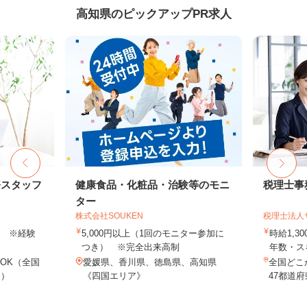
高知県のピックアップPR求人
務スタッフ
健康食品・化粧品・治験等のモニ
税理士事
ター
株式会社SOUKEN
税理士法人
以上 ※経験
5,000円以上（1回のモニター参加に
時給1,3
つき） ※完全出来高制
年数・ス
OK（全国
愛媛県、香川県、徳島県、高知県
全国どこ
し）
《四国エリア》
47都道