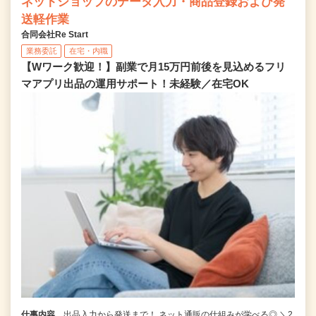
ネットショップのデータ入力・商品登録および発
送軽作業
合同会社Re Start
業務委託
在宅・内職
【Wワーク歓迎！】副業で月15万円前後を見込めるフリ
マアプリ出品の運用サポート！未経験／在宅OK
仕事内容
出品入力から発送まで！ ネット通販の仕組みが学べる◎ ＼2