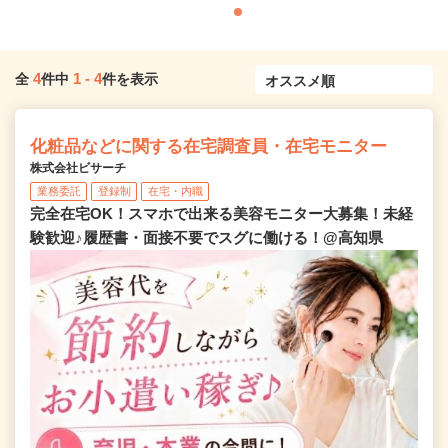
4
1
-
4
全
件中
件を表示
化粧品などに関する在宅調査員・在宅モニター
株式会社ビサーチ
業務委託
登録制
在宅・内職
完全在宅OK！スマホで出来る美容モニター大募集！未経
験歓迎♪履歴書・面接不要でスグに働ける！@高知県