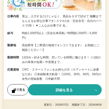
仕事内容
実は…入力するだけじゃなく、商品をタダで試せて 報酬まで
もらえるお得な仕事です♪ スマホ1台・完全在宅・自分のペー
スでOK！ ▼こんなお仕事です 化…
給与
時給1,500円以上（完全出来高制／時間額1,500円～5,000
円）
勤務地
高知県等【ご希望の地域でオシゴトできます♪ お気軽にご
相談ください！】
勤務時間
1日5分～好きな時間、空いている時間に働けます！ ☆1回の
みの単発や短期～中長期まで…
応募資格
◎PC・スマートフォンをお持ちの方（※アンケートに必要
なため） ◎未経験者大歓迎！ ◎20代、30代、40代、50代の
女性の登録多数 ◎年齢不問
詳細を見る
後で見る
更新日： 2026/07/23 掲載終了日： 2026/08/30