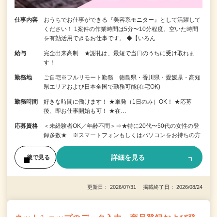
仕事内容
おうちでお仕事ができる『美容系モニター』として活躍して
ください！ 1案件の作業時間は5分〜10分程度。空いた時間
を有効活用できるお仕事です。 ◆【いろん…
給与
完全出来高制 ★謝礼は、最短で当日のうちに受け取れま
す！
勤務地
ご自宅※フルリモート勤務 徳島県・香川県・愛媛県・高知
県エリアおよび日本全国で勤務可能(在宅OK)
勤務時間
好きな時間に働けます！ ★単発（1日のみ）OK！ ★応募
後、即お仕事開始も可！ ★在…
応募資格
＜未経験者OK／年齢不問＞⇒★特に20代〜50代の女性の登
録多数★ ※スマートフォンもしくはパソコンをお持ちの方
詳細を見る
後で見る
更新日： 2026/07/31 掲載終了日： 2026/08/24