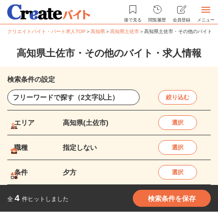
後で見る
閲覧履歴
会員登録
メニュー
クリエイトバイト・パート求人TOP
＞
高知県
＞
高知県土佐市
＞
高知県土佐市・その他のバイト・
高知県土佐市・その他のバイト・求人情報
検索条件の設定
絞り込む
エリア
高知県(土佐市)
選択
職種
指定しない
選択
条件
夕方
選択
4
検索条件を保存
全
件ヒットしました