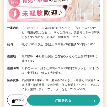
仕事内容
「このコスメ、自分の肌に合うかな？」「試してみたいけ
ど、費用が気になる…」 そんな気持ち、美容モニターで解決
できます♪ 気になる化粧品・健康食品・サプリメン…
給与
時給1,500円以上（完全出来高制／時間額1,500円～5,000
円）
勤務地
高知県等 ◆勤務地多数♪ご自宅やお近くの店舗で間時間に
働けます♪
勤務時間
1日5分～OK！好きな時間やスキマ時間でサクッと♪ ☆1日の
み～中長期まで幅広く大歓迎♪…
応募資格
未経験OK＆年齢不問！夏休みの1回きり・単発も大歓迎！ ★
会社員・派遣社員・契約社員・個人事業主・パート・アルバ
イト・主婦（夫）・フリーターなど、20代～50代…
詳細を見る
後で見る