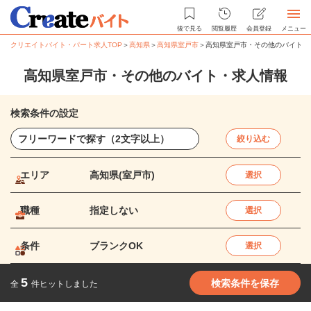
後で見る
閲覧履歴
会員登録
メニュー
クリエイトバイト・パート求人TOP
＞
高知県
＞
高知県室戸市
＞
高知県室戸市・その他のバイト・
高知県室戸市・その他のバイト・求人情報
検索条件の設定
絞り込む
エリア
高知県(室戸市)
選択
職種
指定しない
選択
条件
ブランクOK
選択
5
検索条件を保存
全
件ヒットしました