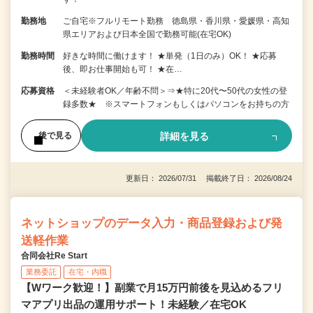
勤務地
ご自宅※フルリモート勤務 徳島県・香川県・愛媛県・高知
県エリアおよび日本全国で勤務可能(在宅OK)
勤務時間
好きな時間に働けます！ ★単発（1日のみ）OK！ ★応募
後、即お仕事開始も可！ ★在…
応募資格
＜未経験者OK／年齢不問＞⇒★特に20代〜50代の女性の登
録多数★ ※スマートフォンもしくはパソコンをお持ちの方
詳細を見る
後で見る
更新日： 2026/07/31 掲載終了日： 2026/08/24
ネットショップのデータ入力・商品登録および発
送軽作業
合同会社Re Start
業務委託
在宅・内職
【Wワーク歓迎！】副業で月15万円前後を見込めるフリ
マアプリ出品の運用サポート！未経験／在宅OK