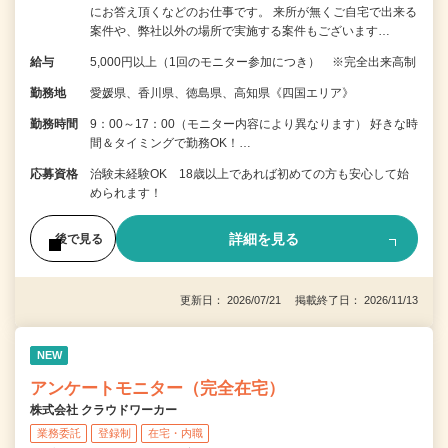
にお答え頂くなどのお仕事です。 来所が無くご自宅で出来る
案件や、弊社以外の場所で実施する案件もございます…
給与
5,000円以上（1回のモニター参加につき） ※完全出来高制
勤務地
愛媛県、香川県、徳島県、高知県《四国エリア》
勤務時間
9：00～17：00（モニター内容により異なります） 好きな時
間＆タイミングで勤務OK！…
応募資格
治験未経験OK 18歳以上であれば初めての方も安心して始
められます！
詳細を見る
後で見る
更新日： 2026/07/21 掲載終了日： 2026/11/13
NEW
アンケートモニター（完全在宅）
株式会社 クラウドワーカー
業務委託
登録制
在宅・内職