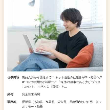
仕事内容
出品入力から発送まで！ ネット通販の仕組みが学べる◎ ＼2
0〜40代の男性が活躍中／ 「毎月の給料に“あと少し”プラス
したい！」 ⇒そんな〈目標〉を…
給与
完全出来高制
勤務地
愛媛県、高知県、福岡県、佐賀県、長崎県内のご自宅 ※フ
ルリモート勤務