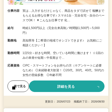
仕事内容
実は…入力するだけじゃなく、商品をタダで試せて 報酬まで
もらえるお得な仕事です♪ スマホ1台・完全在宅・自分のペー
スでOK！ ▼こんなお仕事です 化…
給与
時給1,500円以上（完全出来高制／時間額1,500円～5,000
円）
勤務地
高知県等【ご希望の地域でオシゴトできます♪ お気軽にご
相談ください！】
勤務時間
1日5分～好きな時間、空いている時間に働けます！ ☆1回の
みの単発や短期～中長期まで…
応募資格
◎PC・スマートフォンをお持ちの方（※アンケートに必要
なため） ◎未経験者大歓迎！ ◎20代、30代、40代、50代の
女性の登録多数 ◎年齢不問
詳細を見る
後で見る
更新日： 2026/07/23 掲載終了日： 2026/08/30