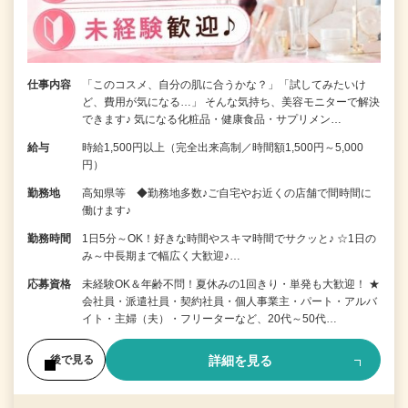
仕事内容
「このコスメ、自分の肌に合うかな？」「試してみたいけ
ど、費用が気になる…」 そんな気持ち、美容モニターで解決
できます♪ 気になる化粧品・健康食品・サプリメン…
給与
時給1,500円以上（完全出来高制／時間額1,500円～5,000
円）
勤務地
高知県等 ◆勤務地多数♪ご自宅やお近くの店舗で間時間に
働けます♪
勤務時間
1日5分～OK！好きな時間やスキマ時間でサクッと♪ ☆1日の
み～中長期まで幅広く大歓迎♪…
応募資格
未経験OK＆年齢不問！夏休みの1回きり・単発も大歓迎！ ★
会社員・派遣社員・契約社員・個人事業主・パート・アルバ
イト・主婦（夫）・フリーターなど、20代～50代…
詳細を見る
後で見る