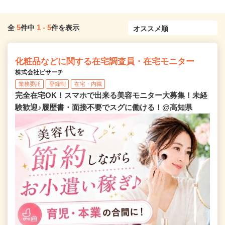
5
1
-
5
全
件中
件を表示
化粧品などに関する在宅調査員・在宅モニター
株式会社ビサーチ
業務委託
登録制
在宅・内職
完全在宅OK！スマホで出来る美容モニター大募集！未経
験歓迎♪履歴書・面接不要でスグに働ける！@高知県