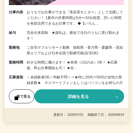
仕事内容
おうちでお仕事ができる『美容系モニター』として活躍して
ください！ 1案件の作業時間は5分〜10分程度。空いた時間
を有効活用できるお仕事です。 ◆【いろん…
給与
完全出来高制 ★謝礼は、最短で当日のうちに受け取れま
す！
勤務地
ご自宅※フルリモート勤務 徳島県・香川県・愛媛県・高知
県エリアおよび日本全国で勤務可能(在宅OK)
勤務時間
好きな時間に働けます！ ★単発（1日のみ）OK！ ★応募
後、即お仕事開始も可！ ★在…
応募資格
＜未経験者OK／年齢不問＞⇒★特に20代〜50代の女性の登
録多数★ ※スマートフォンもしくはパソコンをお持ちの方
詳細を見る
後で見る
更新日： 2026/07/31 掲載終了日： 2026/08/24