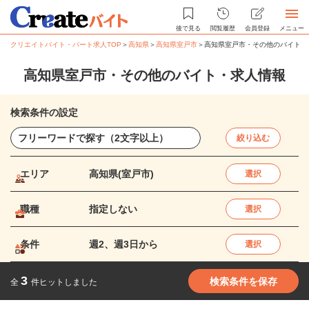
後で見る
閲覧履歴
会員登録
メニュー
クリエイトバイト・パート求人TOP
＞
高知県
＞
高知県室戸市
＞
高知県室戸市・その他のバイト・
高知県室戸市・その他のバイト・求人情報
検索条件の設定
絞り込む
エリア
高知県(室戸市)
選択
職種
指定しない
選択
条件
週2、週3日から
選択
3
検索条件を保存
全
件ヒットしました