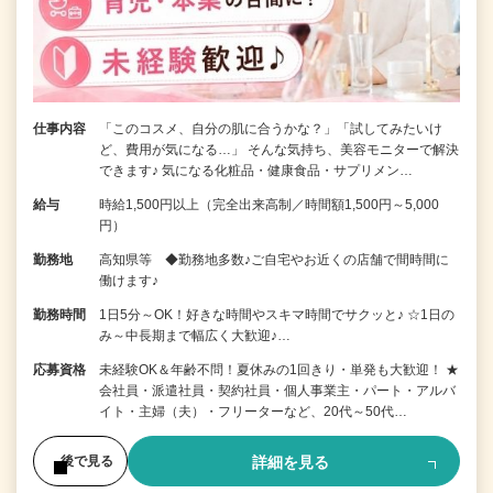
仕事内容
「このコスメ、自分の肌に合うかな？」「試してみたいけ
ど、費用が気になる…」 そんな気持ち、美容モニターで解決
できます♪ 気になる化粧品・健康食品・サプリメン…
給与
時給1,500円以上（完全出来高制／時間額1,500円～5,000
円）
勤務地
高知県等 ◆勤務地多数♪ご自宅やお近くの店舗で間時間に
働けます♪
勤務時間
1日5分～OK！好きな時間やスキマ時間でサクッと♪ ☆1日の
み～中長期まで幅広く大歓迎♪…
応募資格
未経験OK＆年齢不問！夏休みの1回きり・単発も大歓迎！ ★
会社員・派遣社員・契約社員・個人事業主・パート・アルバ
イト・主婦（夫）・フリーターなど、20代～50代…
詳細を見る
後で見る