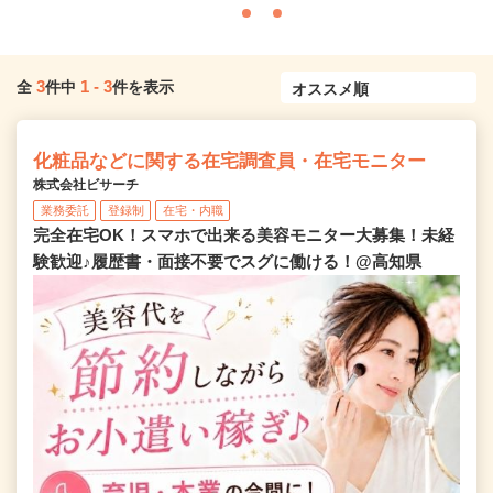
3
1
-
3
全
件中
件を表示
化粧品などに関する在宅調査員・在宅モニター
株式会社ビサーチ
業務委託
登録制
在宅・内職
完全在宅OK！スマホで出来る美容モニター大募集！未経
験歓迎♪履歴書・面接不要でスグに働ける！@高知県