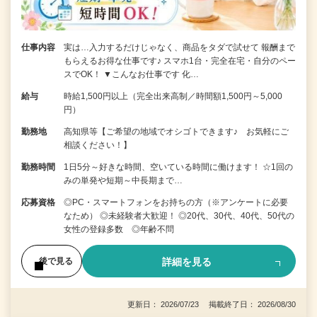
仕事内容
実は…入力するだけじゃなく、商品をタダで試せて 報酬まで
もらえるお得な仕事です♪ スマホ1台・完全在宅・自分のペー
スでOK！ ▼こんなお仕事です 化…
給与
時給1,500円以上（完全出来高制／時間額1,500円～5,000
円）
勤務地
高知県等【ご希望の地域でオシゴトできます♪ お気軽にご
相談ください！】
勤務時間
1日5分～好きな時間、空いている時間に働けます！ ☆1回の
みの単発や短期～中長期まで…
応募資格
◎PC・スマートフォンをお持ちの方（※アンケートに必要
なため） ◎未経験者大歓迎！ ◎20代、30代、40代、50代の
女性の登録多数 ◎年齢不問
詳細を見る
後で見る
更新日： 2026/07/23 掲載終了日： 2026/08/30