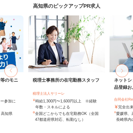
高知県のピックアップPR求人
験等のモニ
税理士事務所の在宅勤務スタッフ
ネットシ
品登録およ
税理士法人サリーレ
合同会社Re S
ター参加に
時給1,300円〜1,600円以上 ※経験
年数・スキルによる
完全出
、高知県
全国どこからでも在宅勤務OK（全国
愛媛県、
47都道府県対応、転勤なし）
長崎県内