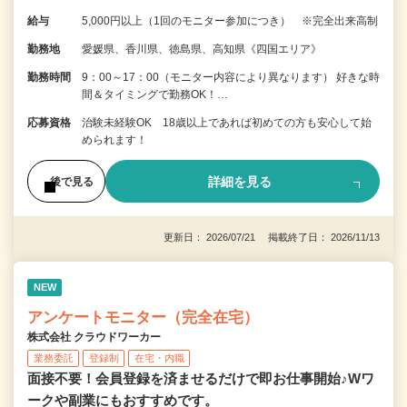
給与
5,000円以上（1回のモニター参加につき） ※完全出来高制
勤務地
愛媛県、香川県、徳島県、高知県《四国エリア》
勤務時間
9：00～17：00（モニター内容により異なります） 好きな時
間＆タイミングで勤務OK！…
応募資格
治験未経験OK 18歳以上であれば初めての方も安心して始
められます！
詳細を見る
後で見る
更新日： 2026/07/21 掲載終了日： 2026/11/13
NEW
アンケートモニター（完全在宅）
株式会社 クラウドワーカー
業務委託
登録制
在宅・内職
面接不要！会員登録を済ませるだけで即お仕事開始♪Wワ
ークや副業にもおすすめです。