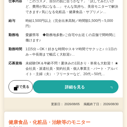
仕事内容
「このコスメ、自分の肌に合うかな？」「試してみたいけ
ど、費用が気になる…」 そんな気持ち、美容モニターで解決
できます♪ 気になる化粧品・健康食品・サプリメン…
給与
時給1,500円以上（完全出来高制／時間額1,500円～5,000
円）
勤務地
愛媛県等 ◆勤務地多数♪ご自宅やお近くの店舗で間時間に
働けます♪
勤務時間
1日5分～OK！好きな時間やスキマ時間でサクッと♪ ☆1日の
み～中長期まで幅広く大歓迎♪…
応募資格
未経験OK＆年齢不問！夏休みの1回きり・単発も大歓迎！ ★
会社員・派遣社員・契約社員・個人事業主・パート・アルバ
イト・主婦（夫）・フリーターなど、20代～50代…
詳細を見る
後で見る
更新日： 2026/08/05 掲載終了日： 2026/08/30
健康食品・化粧品・治験等のモニター