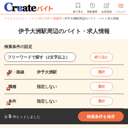
後で見る
閲覧履歴
会員登録
メニュー
クリエイトバイト・パート求人TOP
＞
愛媛県
＞
伊予大洲駅周辺のバイト・パート求人情報
伊予大洲駅周辺のバイト・求人情報
検索条件の設定
絞り込む
駅・路線
伊予大洲駅
選択
職種
指定しない
選択
条件
指定しない
選択
5
検索条件を保存
全
件ヒットしました