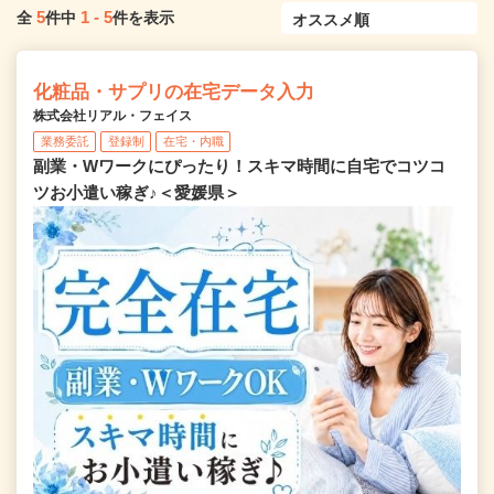
5
1
-
5
全
件中
件を表示
化粧品・サプリの在宅データ入力
株式会社リアル・フェイス
業務委託
登録制
在宅・内職
副業・Wワークにぴったり！スキマ時間に自宅でコツコ
ツお小遣い稼ぎ♪＜愛媛県＞