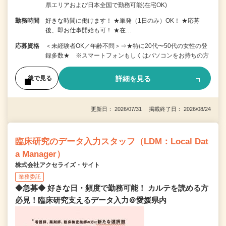
県エリアおよび日本全国で勤務可能(在宅OK)
勤務時間
好きな時間に働けます！ ★単発（1日のみ）OK！ ★応募
後、即お仕事開始も可！ ★在…
応募資格
＜未経験者OK／年齢不問＞⇒★特に20代〜50代の女性の登
録多数★ ※スマートフォンもしくはパソコンをお持ちの方
詳細を見る
後で見る
更新日： 2026/07/31 掲載終了日： 2026/08/24
臨床研究のデータ入力スタッフ（LDM：Local Dat
a Manager）
株式会社アクセライズ・サイト
業務委託
◆急募◆ 好きな日・頻度で勤務可能！ カルテを読める方
必見！臨床研究支えるデータ入力＠愛媛県内