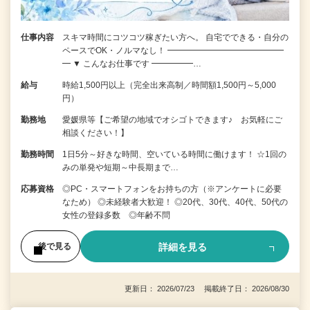
仕事内容
スキマ時間にコツコツ稼ぎたい方へ。 自宅でできる・自分の
ペースでOK・ノルマなし！ ━━━━━━━━━━━━━━
━ ▼ こんなお仕事です ━━━━━…
給与
時給1,500円以上（完全出来高制／時間額1,500円～5,000
円）
勤務地
愛媛県等【ご希望の地域でオシゴトできます♪ お気軽にご
相談ください！】
勤務時間
1日5分～好きな時間、空いている時間に働けます！ ☆1回の
みの単発や短期～中長期まで…
応募資格
◎PC・スマートフォンをお持ちの方（※アンケートに必要
なため） ◎未経験者大歓迎！ ◎20代、30代、40代、50代の
女性の登録多数 ◎年齢不問
詳細を見る
後で見る
更新日： 2026/07/23 掲載終了日： 2026/08/30