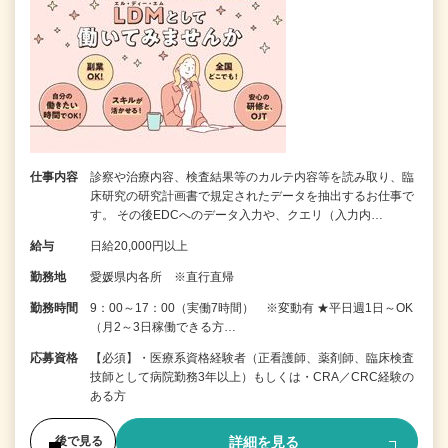
仕事内容
診察や治療内容、検査結果等のカルテ内容等を読み取り、臨
床研究の研究計画書で規定されたデータを抽出するお仕事で
す。 その後EDCへのデータ入力や、クエリ（入力内…
給与
日給20,000円以上
勤務地
愛媛県内各所 ※直行直帰
勤務時間
9：00～17：00（実働7時間） ※変動有 ★平日週1日～OK
（月2～3日稼働できる方…
応募資格
【必須】・医療系資格経験者（正看護師、薬剤師、臨床検査
技師として病院勤務3年以上）もしくは・CRA／CRC経験の
ある方
詳細を見る
後で見る