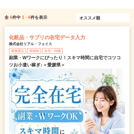
6
1
-
6
全
件中
件を表示
化粧品・サプリの在宅データ入力
株式会社リアル・フェイス
業務委託
登録制
在宅・内職
副業・Wワークにぴったり！スキマ時間に自宅でコツコ
ツお小遣い稼ぎ♪＜愛媛県＞