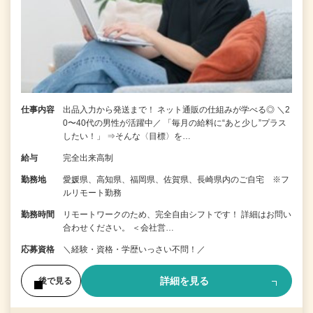
仕事内容
出品入力から発送まで！ ネット通販の仕組みが学べる◎ ＼2
0〜40代の男性が活躍中／ 「毎月の給料に“あと少し”プラス
したい！」 ⇒そんな〈目標〉を…
給与
完全出来高制
勤務地
愛媛県、高知県、福岡県、佐賀県、長崎県内のご自宅 ※フ
ルリモート勤務
勤務時間
リモートワークのため、完全自由シフトです！ 詳細はお問い
合わせください。 ＜会社営…
応募資格
＼経験・資格・学歴いっさい不問！／
詳細を見る
後で見る