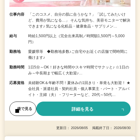
仕事内容
「このコスメ、自分の肌に合うかな？」「試してみたいけ
ど、費用が気になる…」 そんな気持ち、美容モニターで解決
できます♪ 気になる化粧品・健康食品・サプリメン…
給与
時給1,500円以上（完全出来高制／時間額1,500円～5,000
円）
勤務地
愛媛県等 ◆勤務地多数♪ご自宅やお近くの店舗で間時間に
働けます♪
勤務時間
1日5分～OK！好きな時間やスキマ時間でサクッと♪ ☆1日の
み～中長期まで幅広く大歓迎♪…
応募資格
未経験OK＆年齢不問！夏休みの1回きり・単発も大歓迎！ ★
会社員・派遣社員・契約社員・個人事業主・パート・アルバ
イト・主婦（夫）・フリーターなど、20代～50代…
詳細を見る
後で見る
更新日： 2026/08/05 掲載終了日： 2026/08/30