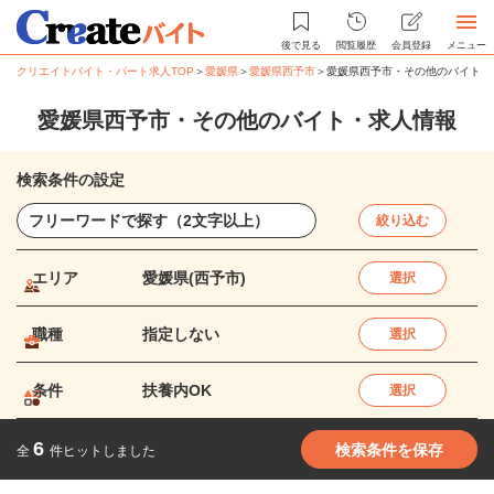
後で見る
閲覧履歴
会員登録
メニュー
クリエイトバイト・パート求人TOP
＞
愛媛県
＞
愛媛県西予市
＞
愛媛県西予市・その他のバイト・
愛媛県西予市・その他のバイト・求人情報
検索条件の設定
絞り込む
エリア
愛媛県(西予市)
選択
職種
指定しない
選択
条件
扶養内OK
選択
6
検索条件を保存
全
件ヒットしました