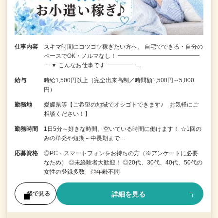
仕事内容
スキマ時間にコツコツ稼ぎたい方へ。 自宅でできる・自分の
ペースでOK・ノルマなし！ ━━━━━━━━━━━━━━
━ ▼ こんなお仕事です ━━━━━…
給与
時給1,500円以上（完全出来高制／時間額1,500円～5,000
円）
勤務地
愛媛県等【ご希望の地域でオシゴトできます♪ お気軽にご
相談ください！】
勤務時間
1日5分～好きな時間、空いている時間に働けます！ ☆1回の
みの単発や短期～中長期まで…
応募資格
◎PC・スマートフォンをお持ちの方（※アンケートに必要
なため） ◎未経験者大歓迎！ ◎20代、30代、40代、50代の
女性の登録多数 ◎年齢不問
詳細を見る
後で見る