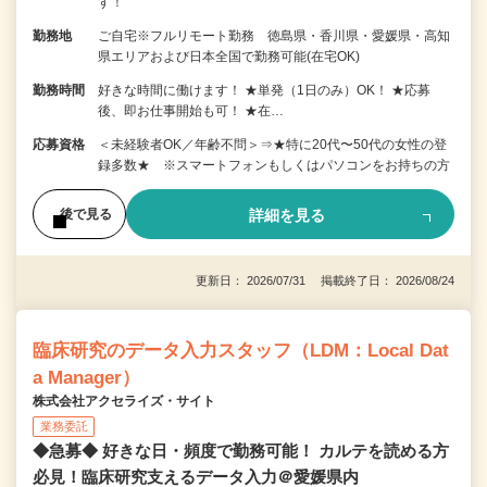
す！
勤務地
ご自宅※フルリモート勤務 徳島県・香川県・愛媛県・高知
県エリアおよび日本全国で勤務可能(在宅OK)
勤務時間
好きな時間に働けます！ ★単発（1日のみ）OK！ ★応募
後、即お仕事開始も可！ ★在…
応募資格
＜未経験者OK／年齢不問＞⇒★特に20代〜50代の女性の登
録多数★ ※スマートフォンもしくはパソコンをお持ちの方
詳細を見る
後で見る
更新日： 2026/07/31 掲載終了日： 2026/08/24
臨床研究のデータ入力スタッフ（LDM：Local Dat
a Manager）
株式会社アクセライズ・サイト
業務委託
◆急募◆ 好きな日・頻度で勤務可能！ カルテを読める方
必見！臨床研究支えるデータ入力＠愛媛県内