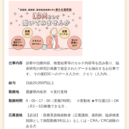
仕事内容
診察や治療内容、検査結果等のカルテ内容等を読み取り、臨
床研究の研究計画書で規定されたデータを抽出するお仕事で
す。 その後EDCへのデータ入力や、クエリ（入力内…
給与
日給20,000円以上
勤務地
愛媛県内各所 ※直行直帰
勤務時間
9：00～17：00（実働7時間） ※変動有 ★平日週1日～OK
（月2～3日稼働できる方…
応募資格
【必須】・医療系資格経験者（正看護師、薬剤師、臨床検査
技師として病院勤務3年以上）もしくは・CRA／CRC経験の
ある方