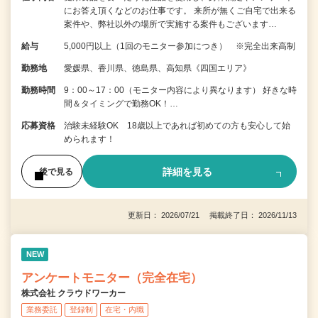
にお答え頂くなどのお仕事です。 来所が無くご自宅で出来る
案件や、弊社以外の場所で実施する案件もございます…
給与
5,000円以上（1回のモニター参加につき） ※完全出来高制
勤務地
愛媛県、香川県、徳島県、高知県《四国エリア》
勤務時間
9：00～17：00（モニター内容により異なります） 好きな時
間＆タイミングで勤務OK！…
応募資格
治験未経験OK 18歳以上であれば初めての方も安心して始
められます！
詳細を見る
後で見る
更新日： 2026/07/21 掲載終了日： 2026/11/13
NEW
アンケートモニター（完全在宅）
株式会社 クラウドワーカー
業務委託
登録制
在宅・内職