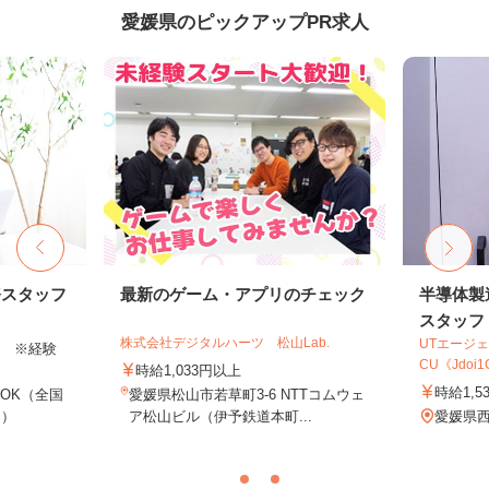
愛媛県のピックアップPR求人
務スタッフ
最新のゲーム・アプリのチェック
半導体製
スタッフ
株式会社デジタルハーツ 松山Lab.
UTエージェ
以上 ※経験
CU《Jdoi1C
時給1,033円以上
時給1,5
OK（全国
愛媛県松山市若草町3-6 NTTコムウェ
し）
ア松山ビル（伊予鉄道本町...
愛媛県