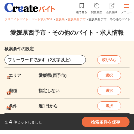
後で見る
閲覧履歴
会員登録
メニュー
クリエイトバイト・パート求人TOP
＞
愛媛県
＞
愛媛県西予市
＞
愛媛県西予市・その他のバイト・
愛媛県西予市・その他のバイト・求人情報
検索条件の設定
絞り込む
エリア
愛媛県(西予市)
選択
職種
指定しない
選択
条件
週1日から
選択
4
検索条件を保存
全
件ヒットしました