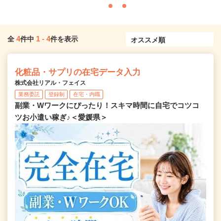
4
1
-
4
全
件中
件を表示
化粧品・サプリの在宅データ入力
株式会社リアル・フェイス
業務委託
登録制
在宅・内職
副業・Wワークにぴったり！スキマ時間に自宅でコツコ
ツお小遣い稼ぎ♪＜愛媛県＞