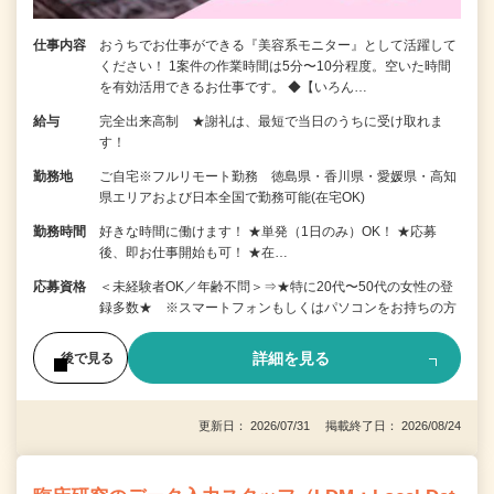
仕事内容
おうちでお仕事ができる『美容系モニター』として活躍して
ください！ 1案件の作業時間は5分〜10分程度。空いた時間
を有効活用できるお仕事です。 ◆【いろん…
給与
完全出来高制 ★謝礼は、最短で当日のうちに受け取れま
す！
勤務地
ご自宅※フルリモート勤務 徳島県・香川県・愛媛県・高知
県エリアおよび日本全国で勤務可能(在宅OK)
勤務時間
好きな時間に働けます！ ★単発（1日のみ）OK！ ★応募
後、即お仕事開始も可！ ★在…
応募資格
＜未経験者OK／年齢不問＞⇒★特に20代〜50代の女性の登
録多数★ ※スマートフォンもしくはパソコンをお持ちの方
詳細を見る
後で見る
更新日： 2026/07/31 掲載終了日： 2026/08/24