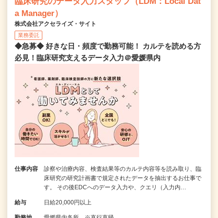
臨床研究のデータ入力スタッフ（LDM：Local Dat
a Manager）
株式会社アクセライズ・サイト
業務委託
◆急募◆ 好きな日・頻度で勤務可能！ カルテを読める方
必見！臨床研究支えるデータ入力＠愛媛県内
仕事内容
診察や治療内容、検査結果等のカルテ内容等を読み取り、臨
床研究の研究計画書で規定されたデータを抽出するお仕事で
す。 その後EDCへのデータ入力や、クエリ（入力内…
給与
日給20,000円以上
勤務地
愛媛県内各所 ※直行直帰