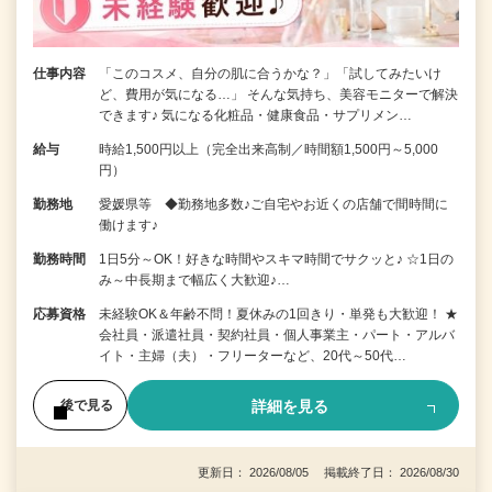
仕事内容
「このコスメ、自分の肌に合うかな？」「試してみたいけ
ど、費用が気になる…」 そんな気持ち、美容モニターで解決
できます♪ 気になる化粧品・健康食品・サプリメン…
給与
時給1,500円以上（完全出来高制／時間額1,500円～5,000
円）
勤務地
愛媛県等 ◆勤務地多数♪ご自宅やお近くの店舗で間時間に
働けます♪
勤務時間
1日5分～OK！好きな時間やスキマ時間でサクッと♪ ☆1日の
み～中長期まで幅広く大歓迎♪…
応募資格
未経験OK＆年齢不問！夏休みの1回きり・単発も大歓迎！ ★
会社員・派遣社員・契約社員・個人事業主・パート・アルバ
イト・主婦（夫）・フリーターなど、20代～50代…
詳細を見る
後で見る
更新日： 2026/08/05 掲載終了日： 2026/08/30