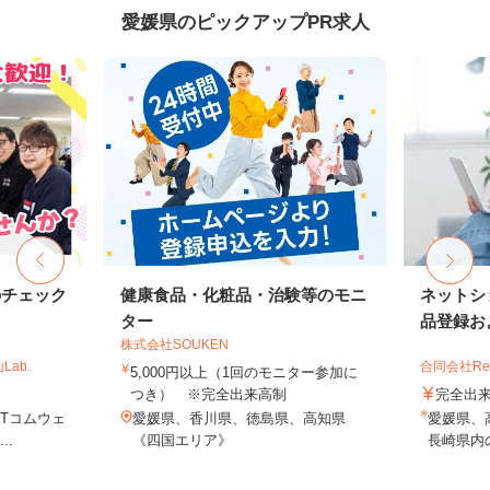
愛媛県のピックアップPR求人
のチェック
健康食品・化粧品・治験等のモニ
ネットシ
ター
品登録およ
株式会社SOUKEN
ab.
合同会社Re S
5,000円以上（1回のモニター参加に
つき） ※完全出来高制
完全出
TTコムウェ
愛媛県、香川県、徳島県、高知県
愛媛県、
..
《四国エリア》
長崎県内