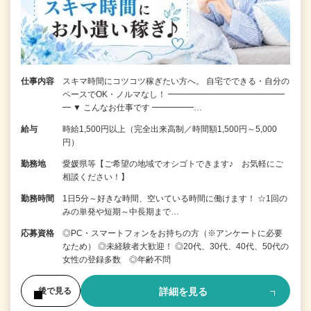
仕事内容
スキマ時間にコツコツ稼ぎたい方へ。 自宅でできる・自分の
ペースでOK・ノルマなし！ ━━━━━━━━━━━━━━
━ ▼ こんなお仕事です ━━━━━…
給与
時給1,500円以上（完全出来高制／時間額1,500円～5,000
円）
勤務地
愛媛県等【ご希望の地域でオシゴトできます♪ お気軽にご
相談ください！】
勤務時間
1日5分～好きな時間、空いている時間に働けます！ ☆1回の
みの単発や短期～中長期まで…
応募資格
◎PC・スマートフォンをお持ちの方（※アンケートに必要
なため） ◎未経験者大歓迎！ ◎20代、30代、40代、50代の
女性の登録多数 ◎年齢不問
詳細を見る
後で見る