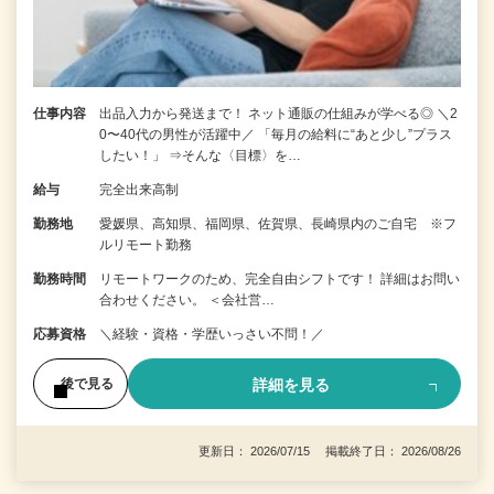
仕事内容
出品入力から発送まで！ ネット通販の仕組みが学べる◎ ＼2
0〜40代の男性が活躍中／ 「毎月の給料に“あと少し”プラス
したい！」 ⇒そんな〈目標〉を…
給与
完全出来高制
勤務地
愛媛県、高知県、福岡県、佐賀県、長崎県内のご自宅 ※フ
ルリモート勤務
勤務時間
リモートワークのため、完全自由シフトです！ 詳細はお問い
合わせください。 ＜会社営…
応募資格
＼経験・資格・学歴いっさい不問！／
詳細を見る
後で見る
更新日： 2026/07/15 掲載終了日： 2026/08/26