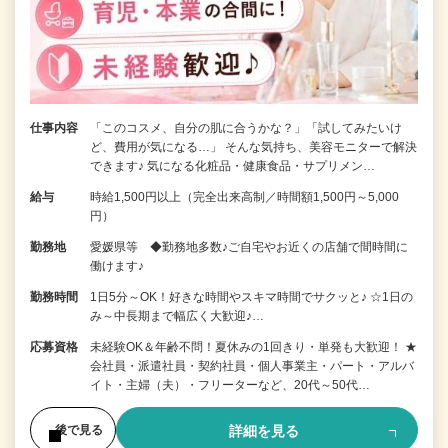
仕事内容
「このコスメ、自分の肌に合うかな？」「試してみたいけ
ど、費用が気になる…」 そんな気持ち、美容モニターで解決
できます♪ 気になる化粧品・健康食品・サプリメン…
給与
時給1,500円以上（完全出来高制／時間額1,500円～5,000
円）
勤務地
愛媛県等 ◆勤務地多数♪ご自宅やお近くの店舗で間時間に
働けます♪
勤務時間
1日5分～OK！好きな時間やスキマ時間でサクッと♪ ☆1日の
み～中長期まで幅広く大歓迎♪…
応募資格
未経験OK＆年齢不問！夏休みの1回きり・単発も大歓迎！ ★
会社員・派遣社員・契約社員・個人事業主・パート・アルバ
イト・主婦（夫）・フリーターなど、20代～50代…
詳細を見る
後で見る