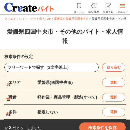
後で見る
閲覧履歴
会員登録
メニュー
クリエイトバイト・パート求人TOP
＞
愛媛県
＞
愛媛県四国中央市
＞
愛媛県四国中央市・その他の
愛媛県四国中央市・その他のバイト・求人情
報
検索条件の設定
絞り込む
エリア
愛媛県(四国中央市)
選択
職種
軽作業・商品管理・製造(すべて)
選択
条件
指定しない
選択
2
検索条件を保存
全
件ヒットしました