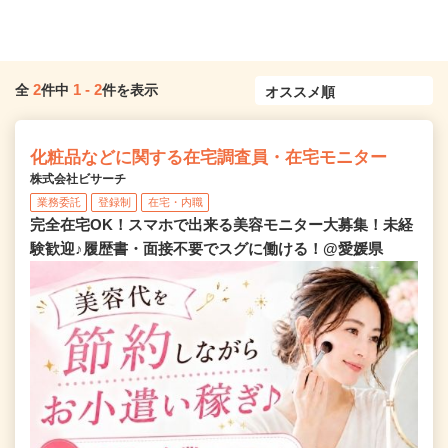
2
1
-
2
全
件中
件を表示
化粧品などに関する在宅調査員・在宅モニター
株式会社ビサーチ
業務委託
登録制
在宅・内職
完全在宅OK！スマホで出来る美容モニター大募集！未経
験歓迎♪履歴書・面接不要でスグに働ける！@愛媛県