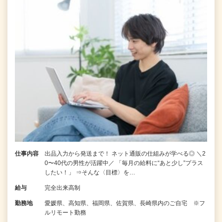
仕事内容
出品入力から発送まで！ ネット通販の仕組みが学べる◎ ＼2
0〜40代の男性が活躍中／ 「毎月の給料に“あと少し”プラス
したい！」 ⇒そんな〈目標〉を…
給与
完全出来高制
勤務地
愛媛県、高知県、福岡県、佐賀県、長崎県内のご自宅 ※フ
ルリモート勤務