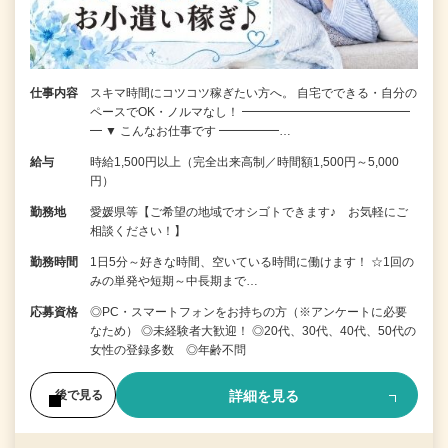
仕事内容
スキマ時間にコツコツ稼ぎたい方へ。 自宅でできる・自分の
ペースでOK・ノルマなし！ ━━━━━━━━━━━━━━
━ ▼ こんなお仕事です ━━━━━…
給与
時給1,500円以上（完全出来高制／時間額1,500円～5,000
円）
勤務地
愛媛県等【ご希望の地域でオシゴトできます♪ お気軽にご
相談ください！】
勤務時間
1日5分～好きな時間、空いている時間に働けます！ ☆1回の
みの単発や短期～中長期まで…
応募資格
◎PC・スマートフォンをお持ちの方（※アンケートに必要
なため） ◎未経験者大歓迎！ ◎20代、30代、40代、50代の
女性の登録多数 ◎年齢不問
詳細を見る
後で見る