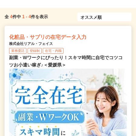
4
1
-
4
全
件中
件を表示
化粧品・サプリの在宅データ入力
株式会社リアル・フェイス
業務委託
登録制
在宅・内職
副業・Wワークにぴったり！スキマ時間に自宅でコツコ
ツお小遣い稼ぎ♪＜愛媛県＞