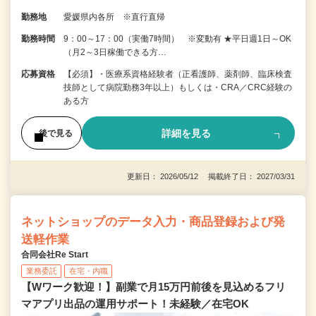
勤務地
愛媛県内各所 ※直行直帰
勤務時間
9：00～17：00（実働7時間） ※変動有 ★平日週1日～OK
（月2～3日稼働できる方…
応募資格
【必須】・医療系資格経験者（正看護師、薬剤師、臨床検査
技師として病院勤務3年以上）もしくは・CRA／CRC経験の
ある方
詳細を見る
後で見る
更新日： 2026/05/12 掲載終了日： 2027/03/31
ネットショップのデータ入力・商品登録および発
送軽作業
合同会社Re Start
業務委託
在宅・内職
【Wワーク歓迎！】副業で月15万円前後を見込めるフリ
マアプリ出品の運用サポート！未経験／在宅OK