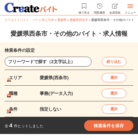
後で見る
閲覧履歴
会員登録
メニュー
クリエイトバイト・パート求人TOP
＞
愛媛県
＞
愛媛県西条市
＞
愛媛県西条市・その他のバイト・
愛媛県西条市・その他のバイト・求人情報
検索条件の設定
絞り込む
エリア
愛媛県(西条市)
選択
職種
事務(データ入力)
選択
条件
指定しない
選択
4
検索条件を保存
全
件ヒットしました