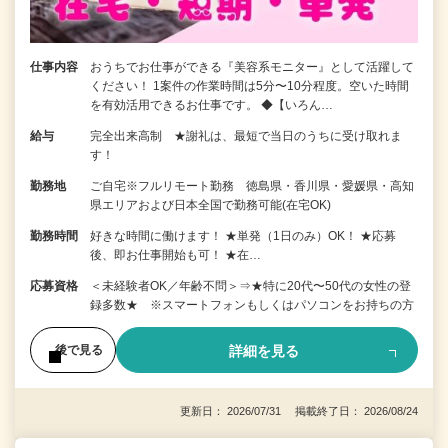
仕事内容
おうちでお仕事ができる『美容系モニター』として活躍して
ください！ 1案件の作業時間は5分〜10分程度。空いた時間
を有効活用できるお仕事です。 ◆【いろん…
給与
完全出来高制 ★謝礼は、最短で当日のうちに受け取れま
す！
勤務地
ご自宅※フルリモート勤務 徳島県・香川県・愛媛県・高知
県エリアおよび日本全国で勤務可能(在宅OK)
勤務時間
好きな時間に働けます！ ★単発（1日のみ）OK！ ★応募
後、即お仕事開始も可！ ★在…
応募資格
＜未経験者OK／年齢不問＞⇒★特に20代〜50代の女性の登
録多数★ ※スマートフォンもしくはパソコンをお持ちの方
詳細を見る
後で見る
更新日： 2026/07/31 掲載終了日： 2026/08/24