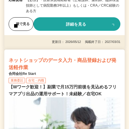
応募資格
【必須】・医療系資格経験者（正看護師、薬剤師、臨床検査
技師として病院勤務3年以上）もしくは・CRA／CRC経験の
ある方
詳細を見る
後で見る
更新日： 2026/05/12 掲載終了日： 2027/03/31
ネットショップのデータ入力・商品登録および発
送軽作業
合同会社Re Start
業務委託
在宅・内職
【Wワーク歓迎！】副業で月15万円前後を見込めるフリ
マアプリ出品の運用サポート！未経験／在宅OK