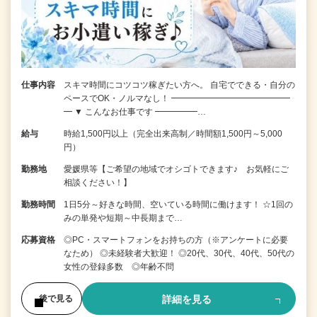
仕事内容
スキマ時間にコツコツ稼ぎたい方へ。 自宅でできる・自分の
ペースでOK・ノルマなし！ ━━━━━━━━━━━━━━
━ ▼ こんなお仕事です ━━━━━…
給与
時給1,500円以上（完全出来高制／時間額1,500円～5,000
円）
勤務地
愛媛県等【ご希望の地域でオシゴトできます♪ お気軽にご
相談ください！】
勤務時間
1日5分～好きな時間、空いている時間に働けます！ ☆1回の
みの単発や短期～中長期まで…
応募資格
◎PC・スマートフォンをお持ちの方（※アンケートに必要
なため） ◎未経験者大歓迎！ ◎20代、30代、40代、50代の
女性の登録多数 ◎年齢不問
詳細を見る
後で見る