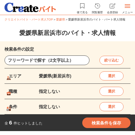
後で見る
閲覧履歴
会員登録
メニュー
クリエイトバイト・パート求人TOP
＞
愛媛県
＞
愛媛県新居浜市のバイト・パート求人情報
愛媛県新居浜市のバイト・求人情報
検索条件の設定
絞り込む
エリア
愛媛県(新居浜市)
選択
職種
指定しない
選択
条件
指定しない
選択
6
検索条件を保存
全
件ヒットしました