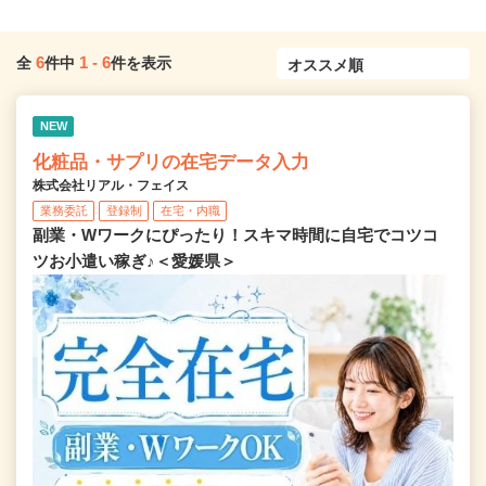
6
1
-
6
全
件中
件を表示
NEW
化粧品・サプリの在宅データ入力
株式会社リアル・フェイス
業務委託
登録制
在宅・内職
副業・Wワークにぴったり！スキマ時間に自宅でコツコ
ツお小遣い稼ぎ♪＜愛媛県＞