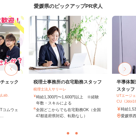
愛媛県のピックアップPR求人
のチェック
税理士事務所の在宅勤務スタッフ
半導体製
スタッフ
税理士法人サリーレ
ab.
UTエージェ
時給1,300円〜1,600円以上 ※経験
CU《Jdoi1C
年数・スキルによる
時給1,5
TTコムウェ
全国どこからでも在宅勤務OK（全国
..
47都道府県対応、転勤なし）
愛媛県