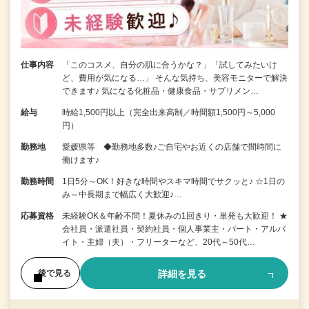
仕事内容
「このコスメ、自分の肌に合うかな？」「試してみたいけ
ど、費用が気になる…」 そんな気持ち、美容モニターで解決
できます♪ 気になる化粧品・健康食品・サプリメン…
給与
時給1,500円以上（完全出来高制／時間額1,500円～5,000
円）
勤務地
愛媛県等 ◆勤務地多数♪ご自宅やお近くの店舗で間時間に
働けます♪
勤務時間
1日5分～OK！好きな時間やスキマ時間でサクッと♪ ☆1日の
み～中長期まで幅広く大歓迎♪…
応募資格
未経験OK＆年齢不問！夏休みの1回きり・単発も大歓迎！ ★
会社員・派遣社員・契約社員・個人事業主・パート・アルバ
イト・主婦（夫）・フリーターなど、20代～50代…
詳細を見る
後で見る