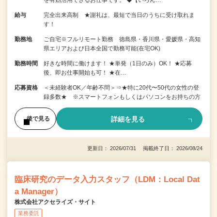
給与
完全出来高制 ★謝礼は、最短で当日のうちに受け取れま
す！
勤務地
ご自宅※フルリモート勤務 徳島県・香川県・愛媛県・高知
県エリアおよび日本全国で勤務可能(在宅OK)
勤務時間
好きな時間に働けます！ ★単発（1日のみ）OK！ ★応募
後、即お仕事開始も可！ ★在…
応募資格
＜未経験者OK／年齢不問＞⇒★特に20代〜50代の女性の登
録多数★ ※スマートフォンもしくはパソコンをお持ちの方
詳細を見る
後で見る
更新日： 2026/07/31 掲載終了日： 2026/08/24
臨床研究のデータ入力スタッフ（LDM：Local Dat
a Manager）
株式会社アクセライズ・サイト
業務委託