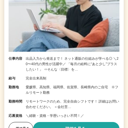
仕事内容
出品入力から発送まで！ ネット通販の仕組みが学べる◎ ＼2
0〜40代の男性が活躍中／ 「毎月の給料に“あと少し”プラス
したい！」 ⇒そんな〈目標〉を…
給与
完全出来高制
勤務地
愛媛県、高知県、福岡県、佐賀県、長崎県内のご自宅 ※フ
ルリモート勤務
勤務時間
リモートワークのため、完全自由シフトです！ 詳細はお問い
合わせください。 ＜会社営…
応募資格
＼経験・資格・学歴いっさい不問！／