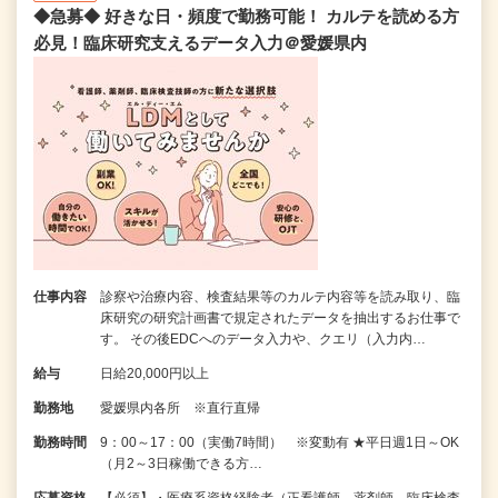
◆急募◆ 好きな日・頻度で勤務可能！ カルテを読める方
必見！臨床研究支えるデータ入力＠愛媛県内
仕事内容
診察や治療内容、検査結果等のカルテ内容等を読み取り、臨
床研究の研究計画書で規定されたデータを抽出するお仕事で
す。 その後EDCへのデータ入力や、クエリ（入力内…
給与
日給20,000円以上
勤務地
愛媛県内各所 ※直行直帰
勤務時間
9：00～17：00（実働7時間） ※変動有 ★平日週1日～OK
（月2～3日稼働できる方…