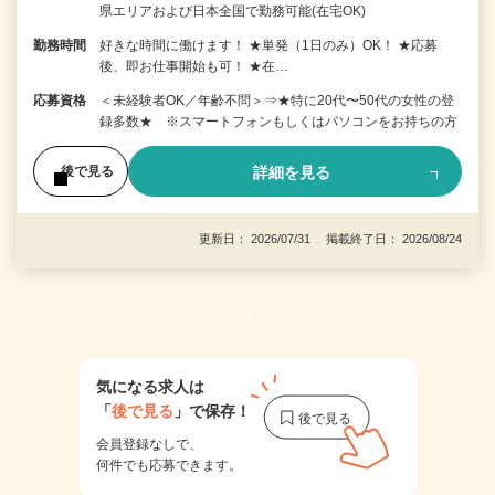
県エリアおよび日本全国で勤務可能(在宅OK)
勤務時間
好きな時間に働けます！ ★単発（1日のみ）OK！ ★応募
後、即お仕事開始も可！ ★在…
応募資格
＜未経験者OK／年齢不問＞⇒★特に20代〜50代の女性の登
録多数★ ※スマートフォンもしくはパソコンをお持ちの方
詳細を見る
後で見る
更新日： 2026/07/31 掲載終了日： 2026/08/24
1
気になる求人は
「
後で見る
」で保存！
会員登録なしで、
何件でも応募できます。