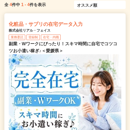
4
1
-
4
全
件中
件を表示
化粧品・サプリの在宅データ入力
株式会社リアル・フェイス
業務委託
登録制
在宅・内職
副業・Wワークにぴったり！スキマ時間に自宅でコツコ
ツお小遣い稼ぎ♪＜愛媛県＞