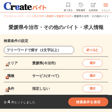
後で見る
閲覧履歴
会員登録
メニュー
クリエイトバイト・パート求人TOP
＞
愛媛県
＞
愛媛県今治市
＞
愛媛県今治市・その他のバイト・
愛媛県今治市・その他のバイト・求人情報
検索条件の設定
絞り込む
エリア
愛媛県(今治市)
選択
職種
サービス(すべて)
選択
条件
指定しない
選択
4
検索条件を保存
全
件ヒットしました