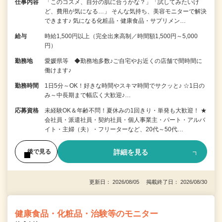
仕事内容
「このコスメ、自分の肌に合うかな？」「試してみたいけ
ど、費用が気になる…」 そんな気持ち、美容モニターで解決
できます♪ 気になる化粧品・健康食品・サプリメン…
給与
時給1,500円以上（完全出来高制／時間額1,500円～5,000
円）
勤務地
愛媛県等 ◆勤務地多数♪ご自宅やお近くの店舗で間時間に
働けます♪
勤務時間
1日5分～OK！好きな時間やスキマ時間でサクッと♪ ☆1日の
み～中長期まで幅広く大歓迎♪…
応募資格
未経験OK＆年齢不問！夏休みの1回きり・単発も大歓迎！ ★
会社員・派遣社員・契約社員・個人事業主・パート・アルバ
イト・主婦（夫）・フリーターなど、20代～50代…
詳細を見る
後で見る
更新日： 2026/08/05 掲載終了日： 2026/08/30
健康食品・化粧品・治験等のモニター