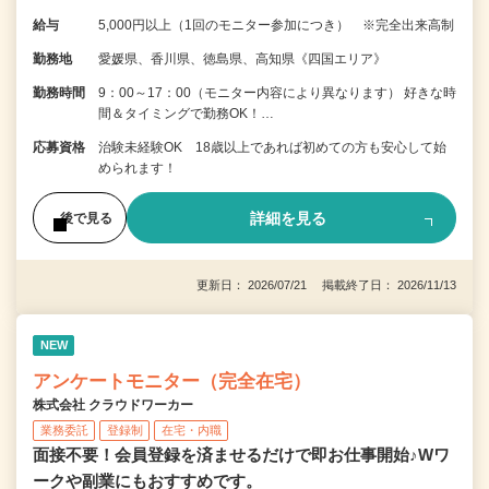
給与
5,000円以上（1回のモニター参加につき） ※完全出来高制
勤務地
愛媛県、香川県、徳島県、高知県《四国エリア》
勤務時間
9：00～17：00（モニター内容により異なります） 好きな時
間＆タイミングで勤務OK！…
応募資格
治験未経験OK 18歳以上であれば初めての方も安心して始
められます！
詳細を見る
後で見る
更新日： 2026/07/21 掲載終了日： 2026/11/13
NEW
アンケートモニター（完全在宅）
株式会社 クラウドワーカー
業務委託
登録制
在宅・内職
面接不要！会員登録を済ませるだけで即お仕事開始♪Wワ
ークや副業にもおすすめです。