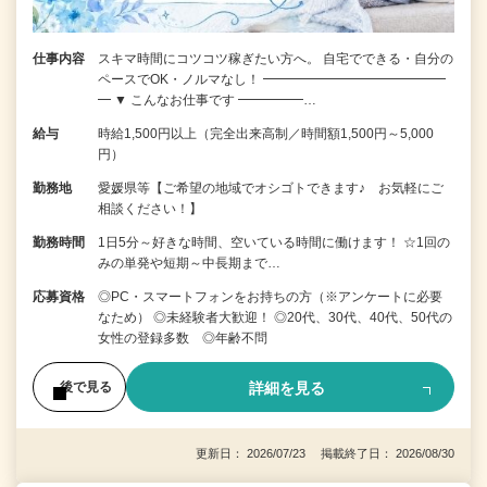
仕事内容
スキマ時間にコツコツ稼ぎたい方へ。 自宅でできる・自分の
ペースでOK・ノルマなし！ ━━━━━━━━━━━━━━
━ ▼ こんなお仕事です ━━━━━…
給与
時給1,500円以上（完全出来高制／時間額1,500円～5,000
円）
勤務地
愛媛県等【ご希望の地域でオシゴトできます♪ お気軽にご
相談ください！】
勤務時間
1日5分～好きな時間、空いている時間に働けます！ ☆1回の
みの単発や短期～中長期まで…
応募資格
◎PC・スマートフォンをお持ちの方（※アンケートに必要
なため） ◎未経験者大歓迎！ ◎20代、30代、40代、50代の
女性の登録多数 ◎年齢不問
詳細を見る
後で見る
更新日： 2026/07/23 掲載終了日： 2026/08/30