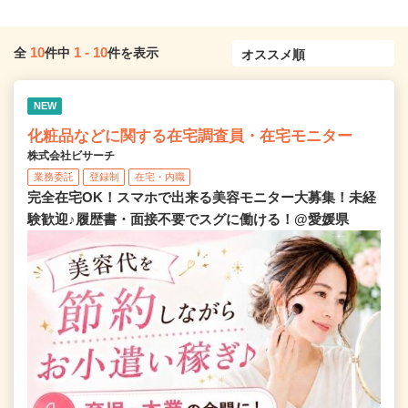
10
1
-
10
全
件中
件を表示
NEW
化粧品などに関する在宅調査員・在宅モニター
株式会社ビサーチ
業務委託
登録制
在宅・内職
完全在宅OK！スマホで出来る美容モニター大募集！未経
験歓迎♪履歴書・面接不要でスグに働ける！@愛媛県