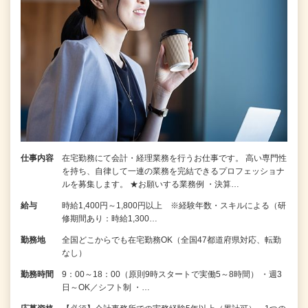
仕事内容
在宅勤務にて会計・経理業務を行うお仕事です。 高い専門性
を持ち、自律して一連の業務を完結できるプロフェッショナ
ルを募集します。 ★お願いする業務例 ・決算…
給与
時給1,400円～1,800円以上 ※経験年数・スキルによる（研
修期間あり：時給1,300…
勤務地
全国どこからでも在宅勤務OK（全国47都道府県対応、転勤
なし）
勤務時間
9：00～18：00（原則9時スタートで実働5～8時間） ・週3
日～OK／シフト制 ・…