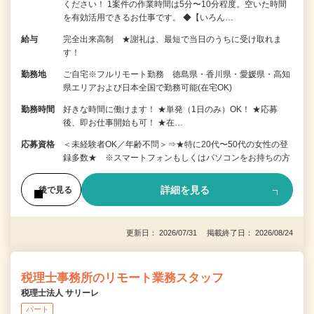
ください！ 1案件の作業時間は5分〜10分程度。空いた時間
を有効活用できるお仕事です。 ◆【いろん…
給与
完全出来高制 ★謝礼は、最短で当日のうちに受け取れま
す！
勤務地
ご自宅※フルリモート勤務 徳島県・香川県・愛媛県・高知
県エリアおよび日本全国で勤務可能(在宅OK)
勤務時間
好きな時間に働けます！ ★単発（1日のみ）OK！ ★応募
後、即お仕事開始も可！ ★在…
応募資格
＜未経験者OK／年齢不問＞⇒★特に20代〜50代の女性の登
録多数★ ※スマートフォンもしくはパソコンをお持ちの方
詳細を見る
後で見る
更新日： 2026/07/31 掲載終了日： 2026/08/24
税理士事務所のリモート業務スタッフ
税理士法人 サリーレ
パート