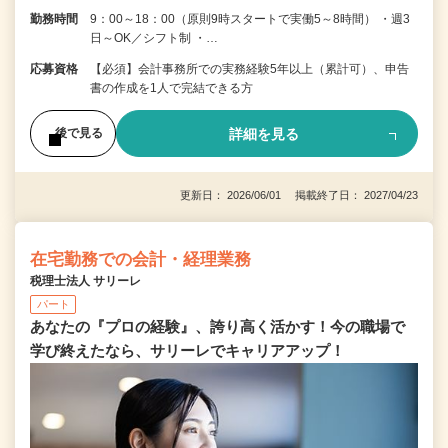
勤務時間
9：00～18：00（原則9時スタートで実働5～8時間） ・週3
日～OK／シフト制 ・…
応募資格
【必須】会計事務所での実務経験5年以上（累計可）、申告
書の作成を1人で完結できる方
詳細を見る
後で見る
更新日： 2026/06/01 掲載終了日： 2027/04/23
在宅勤務での会計・経理業務
税理士法人 サリーレ
パート
あなたの『プロの経験』、誇り高く活かす！今の職場で
学び終えたなら、サリーレでキャリアアップ！