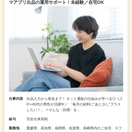
マアプリ出品の運用サポート！未経験／在宅OK
仕事内容
出品入力から発送まで！ ネット通販の仕組みが学べる◎ ＼2
0〜40代の男性が活躍中／ 「毎月の給料に“あと少し”プラス
したい！」 ⇒そんな〈目標〉を…
給与
完全出来高制
勤務地
愛媛県、高知県、福岡県、佐賀県、長崎県内のご自宅 ※フ