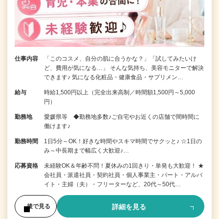
仕事内容
「このコスメ、自分の肌に合うかな？」「試してみたいけ
ど、費用が気になる…」 そんな気持ち、美容モニターで解決
できます♪ 気になる化粧品・健康食品・サプリメン…
給与
時給1,500円以上（完全出来高制／時間額1,500円～5,000
円）
勤務地
愛媛県等 ◆勤務地多数♪ご自宅やお近くの店舗で間時間に
働けます♪
勤務時間
1日5分～OK！好きな時間やスキマ時間でサクッと♪ ☆1日の
み～中長期まで幅広く大歓迎♪…
応募資格
未経験OK＆年齢不問！夏休みの1回きり・単発も大歓迎！ ★
会社員・派遣社員・契約社員・個人事業主・パート・アルバ
イト・主婦（夫）・フリーターなど、20代～50代…
詳細を見る
後で見る