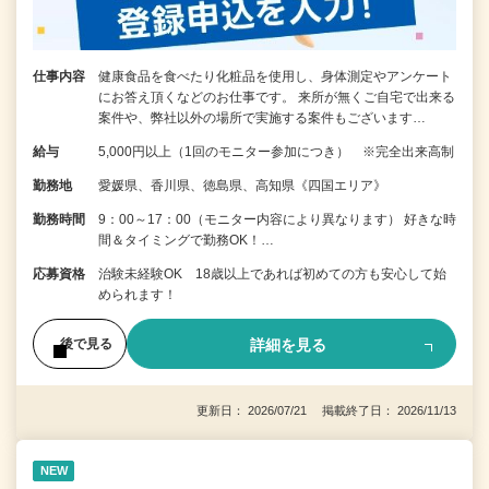
仕事内容
健康食品を食べたり化粧品を使用し、身体測定やアンケート
にお答え頂くなどのお仕事です。 来所が無くご自宅で出来る
案件や、弊社以外の場所で実施する案件もございます…
給与
5,000円以上（1回のモニター参加につき） ※完全出来高制
勤務地
愛媛県、香川県、徳島県、高知県《四国エリア》
勤務時間
9：00～17：00（モニター内容により異なります） 好きな時
間＆タイミングで勤務OK！…
応募資格
治験未経験OK 18歳以上であれば初めての方も安心して始
められます！
詳細を見る
後で見る
更新日： 2026/07/21 掲載終了日： 2026/11/13
NEW