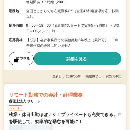
修期間あり：時給1,200…
勤務地
全国どこからでも在宅勤務OK（全国47都道府県対応、転勤
なし）
勤務時間
9：00～18：00（原則9時スタートで実働5～8時間） ・週3
日～OK／シフト制 ・…
応募資格
【必須】会計事務所での実務経験3年以上（累計可） ※申
告書作成の経験は問いません
詳細を見る
後で見る
更新日： 2026/06/04 掲載終了日： 2027/04/23
リモート勤務での会計・経理業務
税理士法人 サリーレ
パート
残業・休日出勤ほぼナシ！プライベートも充実できる。IT
を駆使して、効率的な勤怠を可能に！