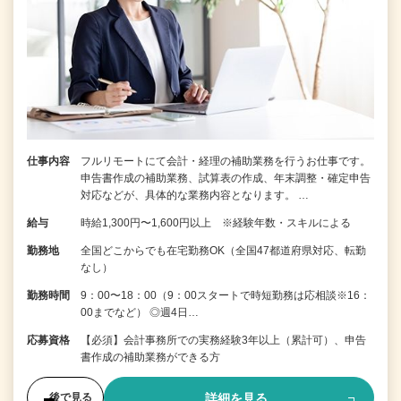
仕事内容
フルリモートにて会計・経理の補助業務を行うお仕事です。
申告書作成の補助業務、試算表の作成、年末調整・確定申告
対応などが、具体的な業務内容となります。 …
給与
時給1,300円〜1,600円以上 ※経験年数・スキルによる
勤務地
全国どこからでも在宅勤務OK（全国47都道府県対応、転勤
なし）
勤務時間
9：00〜18：00（9：00スタートで時短勤務は応相談※16：
00までなど） ◎週4日…
応募資格
【必須】会計事務所での実務経験3年以上（累計可）、申告
書作成の補助業務ができる方
詳細を見る
後で見る