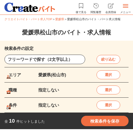
後で見る
閲覧履歴
会員登録
メニュー
クリエイトバイト・パート求人TOP
＞
愛媛県
＞
愛媛県松山市のバイト・パート求人情報
愛媛県松山市のバイト・求人情報
検索条件の設定
絞り込む
エリア
愛媛県(松山市)
選択
職種
指定しない
選択
条件
指定しない
選択
10
検索条件を保存
全
件ヒットしました