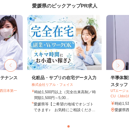
愛媛県のピックアップPR求人
ンテナンス
化粧品・サプリの在宅データ入力
半導体製
スタッフ
株式会社リアル・フェイス
T西日本第一
UTエージェ
時給1,500円以上（完全出来高制／時
CU《Jdoi1C
間額1,500円～5,00...
時給1,5
愛媛県等【ご希望の地域でオシゴト
できます♪ お気軽にご相談くださ...
愛媛県