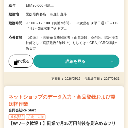
給与
日給20,000円以上
勤務地
愛媛県内各所 ※直行直帰
勤務時間
9：00～17：00（実働7時間） ※変動有 ★平日週1日～OK
（月2～3日稼働できる方…
応募資格
【必須】・医療系資格経験者（正看護師、薬剤師、臨床検査
技師として病院勤務3年以上）もしくは・CRA／CRC経験の
ある方
詳細を見る
後で見る
更新日： 2026/05/12 掲載終了日： 2027/03/31
ネットショップのデータ入力・商品登録および発
送軽作業
合同会社Re Start
業務委託
在宅・内職
【Wワーク歓迎！】副業で月15万円前後を見込めるフリ