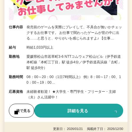
仕事内容
発売前のゲームを実際にプレイして、不具合が無いかチェッ
クするお仕事です。 お仕事で関わったゲームが世の中に出
る……と思うと、やりがいを感じられますよ♪ 【仕事…
給与
時給1,033円以上
勤務地
愛媛県松山市若草町3-6 NTTコムウェア松山ビル（伊予鉄道
本町線「本町三丁目」駅 徒歩4分／伊予鉄道高浜線「古町」
駅 徒歩8分）
勤務時間
08：00～20：00（1日7時間以上） 例）8：00～17：00、1
0：00～19：00…
応募資格
未経験者歓迎！ ★大学生・専門学生・フリーター・主婦
（夫）さん活躍中！
詳細を見る
後で見る
更新日： 2026/01/21 掲載終了日： 2026/12/30