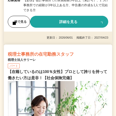
応募資格
【必須】会計事務所での実務経験5年以上（累計可）、1つの
事務所での経験が3年以上ある方、申告書の作成を1人で完結
できる方
詳細を見る
後で見る
更新日： 2026/06/01 掲載終了日： 2027/04/23
税理士事務所の在宅勤務スタッフ
税理士法人サリーレ
パート
【在籍しているのは100％女性】プロとして誇りを持って
働きたい方は是非！【社会保険完備】