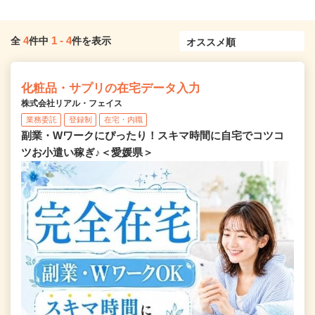
4
1
-
4
全
件中
件を表示
化粧品・サプリの在宅データ入力
株式会社リアル・フェイス
業務委託
登録制
在宅・内職
副業・Wワークにぴったり！スキマ時間に自宅でコツコ
ツお小遣い稼ぎ♪＜愛媛県＞