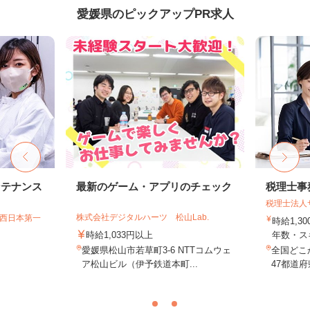
愛媛県のピックアップPR求人
ンテナンス
最新のゲーム・アプリのチェック
税理士事
税理士法人
株式会社デジタルハーツ 松山Lab.
T西日本第一
時給1,3
時給1,033円以上
年数・ス
愛媛県松山市若草町3-6 NTTコムウェ
全国どこ
ア松山ビル（伊予鉄道本町...
47都道