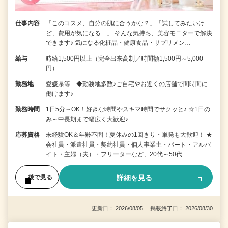
仕事内容
「このコスメ、自分の肌に合うかな？」「試してみたいけ
ど、費用が気になる…」 そんな気持ち、美容モニターで解決
できます♪ 気になる化粧品・健康食品・サプリメン…
給与
時給1,500円以上（完全出来高制／時間額1,500円～5,000
円）
勤務地
愛媛県等 ◆勤務地多数♪ご自宅やお近くの店舗で間時間に
働けます♪
勤務時間
1日5分～OK！好きな時間やスキマ時間でサクッと♪ ☆1日の
み～中長期まで幅広く大歓迎♪…
応募資格
未経験OK＆年齢不問！夏休みの1回きり・単発も大歓迎！ ★
会社員・派遣社員・契約社員・個人事業主・パート・アルバ
イト・主婦（夫）・フリーターなど、20代～50代…
詳細を見る
後で見る
更新日： 2026/08/05 掲載終了日： 2026/08/30