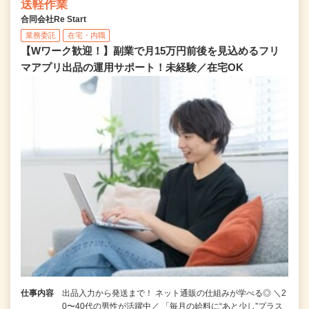
送軽作業
合同会社Re Start
業務委託
在宅・内職
【Wワーク歓迎！】副業で月15万円前後を見込めるフリ
マアプリ出品の運用サポート！未経験／在宅OK
仕事内容
出品入力から発送まで！ ネット通販の仕組みが学べる◎ ＼2
0〜40代の男性が活躍中／ 「毎月の給料に“あと少し”プラス