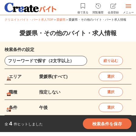
後で見る
閲覧履歴
会員登録
メニュー
クリエイトバイト・パート求人TOP
＞
愛媛県
＞
愛媛県・その他のバイト・パート求人情報
愛媛県・その他のバイト・求人情報
検索条件の設定
絞り込む
エリア
愛媛県(すべて)
選択
職種
指定しない
選択
条件
午後
選択
4
検索条件を保存
全
件ヒットしました