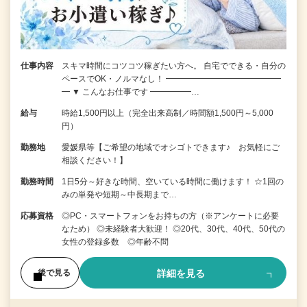
仕事内容
スキマ時間にコツコツ稼ぎたい方へ。 自宅でできる・自分の
ペースでOK・ノルマなし！ ━━━━━━━━━━━━━━
━ ▼ こんなお仕事です ━━━━━…
給与
時給1,500円以上（完全出来高制／時間額1,500円～5,000
円）
勤務地
愛媛県等【ご希望の地域でオシゴトできます♪ お気軽にご
相談ください！】
勤務時間
1日5分～好きな時間、空いている時間に働けます！ ☆1回の
みの単発や短期～中長期まで…
応募資格
◎PC・スマートフォンをお持ちの方（※アンケートに必要
なため） ◎未経験者大歓迎！ ◎20代、30代、40代、50代の
女性の登録多数 ◎年齢不問
詳細を見る
後で見る