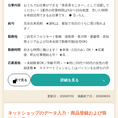
仕事内容
おうちでお仕事ができる『美容系モニター』として活躍して
ください！ 1案件の作業時間は5分〜10分程度。空いた時間
を有効活用できるお仕事です。 ◆【いろん…
給与
完全出来高制 ★謝礼は、最短で当日のうちに受け取れま
す！
勤務地
ご自宅※フルリモート勤務 徳島県・香川県・愛媛県・高知
県エリアおよび日本全国で勤務可能(在宅OK)
勤務時間
好きな時間に働けます！ ★単発（1日のみ）OK！ ★応募
後、即お仕事開始も可！ ★在…
応募資格
＜未経験者OK／年齢不問＞⇒★特に20代〜50代の女性の登
録多数★ ※スマートフォンもしくはパソコンをお持ちの方
詳細を見る
後で見る
更新日： 2026/07/31 掲載終了日： 2026/08/24
ネットショップのデータ入力・商品登録および発