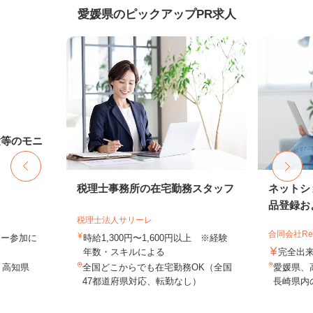
愛媛県のピックアップPR求人
験等のモニ
税理士事務所の在宅勤務スタッフ
ネットシ
品登録およ
税理士法人サリーレ
合同会社Re S
ター参加に
時給1,300円〜1,600円以上 ※経験
年数・スキルによる
完全出
、高知県
全国どこからでも在宅勤務OK（全国
愛媛県、
47都道府県対応、転勤なし）
長崎県内