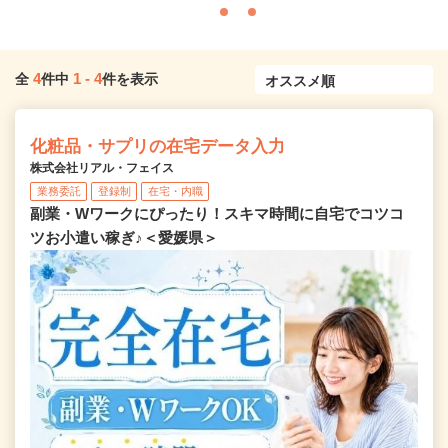
4
1
-
4
全
件中
件を表示
化粧品・サプリの在宅データ入力
株式会社リアル・フェイス
業務委託
登録制
在宅・内職
副業・Wワークにぴったり！スキマ時間に自宅でコツコ
ツお小遣い稼ぎ♪＜愛媛県＞