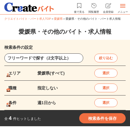
後で見る
閲覧履歴
会員登録
メニュー
クリエイトバイト・パート求人TOP
＞
愛媛県
＞
愛媛県・その他のバイト・パート求人情報
愛媛県・その他のバイト・求人情報
検索条件の設定
絞り込む
エリア
愛媛県(すべて)
選択
職種
指定しない
選択
条件
週1日から
選択
4
検索条件を保存
全
件ヒットしました