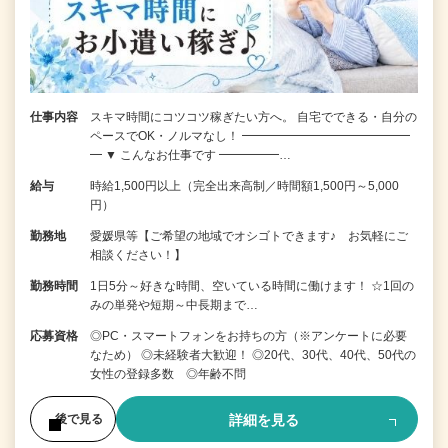
仕事内容
スキマ時間にコツコツ稼ぎたい方へ。 自宅でできる・自分の
ペースでOK・ノルマなし！ ━━━━━━━━━━━━━━
━ ▼ こんなお仕事です ━━━━━…
給与
時給1,500円以上（完全出来高制／時間額1,500円～5,000
円）
勤務地
愛媛県等【ご希望の地域でオシゴトできます♪ お気軽にご
相談ください！】
勤務時間
1日5分～好きな時間、空いている時間に働けます！ ☆1回の
みの単発や短期～中長期まで…
応募資格
◎PC・スマートフォンをお持ちの方（※アンケートに必要
なため） ◎未経験者大歓迎！ ◎20代、30代、40代、50代の
女性の登録多数 ◎年齢不問
詳細を見る
後で見る