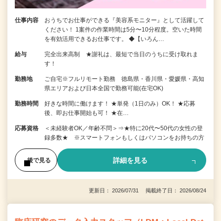
仕事内容
おうちでお仕事ができる『美容系モニター』として活躍して
ください！ 1案件の作業時間は5分〜10分程度。空いた時間
を有効活用できるお仕事です。 ◆【いろん…
給与
完全出来高制 ★謝礼は、最短で当日のうちに受け取れま
す！
勤務地
ご自宅※フルリモート勤務 徳島県・香川県・愛媛県・高知
県エリアおよび日本全国で勤務可能(在宅OK)
勤務時間
好きな時間に働けます！ ★単発（1日のみ）OK！ ★応募
後、即お仕事開始も可！ ★在…
応募資格
＜未経験者OK／年齢不問＞⇒★特に20代〜50代の女性の登
録多数★ ※スマートフォンもしくはパソコンをお持ちの方
詳細を見る
後で見る
更新日： 2026/07/31 掲載終了日： 2026/08/24