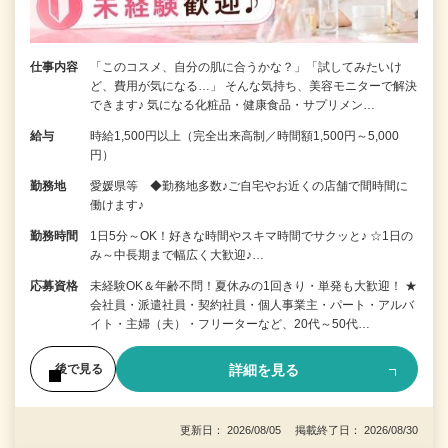
仕事内容
「このコスメ、自分の肌に合うかな？」「試してみたいけ
ど、費用が気になる…」 そんな気持ち、美容モニターで解決
できます♪ 気になる化粧品・健康食品・サプリメン…
給与
時給1,500円以上（完全出来高制／時間額1,500円～5,000
円）
勤務地
愛媛県等 ◆勤務地多数♪ご自宅やお近くの店舗で間時間に
働けます♪
勤務時間
1日5分～OK！好きな時間やスキマ時間でサクッと♪ ☆1日の
み～中長期まで幅広く大歓迎♪…
応募資格
未経験OK＆年齢不問！夏休みの1回きり・単発も大歓迎！ ★
会社員・派遣社員・契約社員・個人事業主・パート・アルバ
イト・主婦（夫）・フリーターなど、20代～50代…
詳細を見る
後で見る
更新日： 2026/08/05 掲載終了日： 2026/08/30