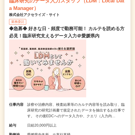
臨床研究のデータ入力スタッフ（LDM：Local Dat
a Manager）
株式会社アクセライズ・サイト
業務委託
◆急募◆ 好きな日・頻度で勤務可能！ カルテを読める方
必見！臨床研究支えるデータ入力＠愛媛県内
仕事内容
診察や治療内容、検査結果等のカルテ内容等を読み取り、臨
床研究の研究計画書で規定されたデータを抽出するお仕事で
す。 その後EDCへのデータ入力や、クエリ（入力内…
給与
日給20,000円以上
勤務地
愛媛県内各所 ※直行直帰