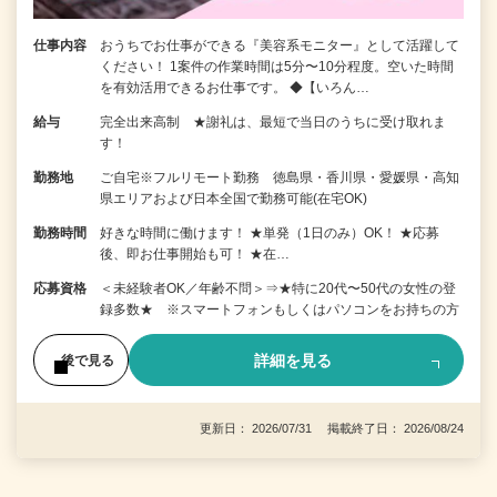
仕事内容
おうちでお仕事ができる『美容系モニター』として活躍して
ください！ 1案件の作業時間は5分〜10分程度。空いた時間
を有効活用できるお仕事です。 ◆【いろん…
給与
完全出来高制 ★謝礼は、最短で当日のうちに受け取れま
す！
勤務地
ご自宅※フルリモート勤務 徳島県・香川県・愛媛県・高知
県エリアおよび日本全国で勤務可能(在宅OK)
勤務時間
好きな時間に働けます！ ★単発（1日のみ）OK！ ★応募
後、即お仕事開始も可！ ★在…
応募資格
＜未経験者OK／年齢不問＞⇒★特に20代〜50代の女性の登
録多数★ ※スマートフォンもしくはパソコンをお持ちの方
詳細を見る
後で見る
更新日： 2026/07/31 掲載終了日： 2026/08/24