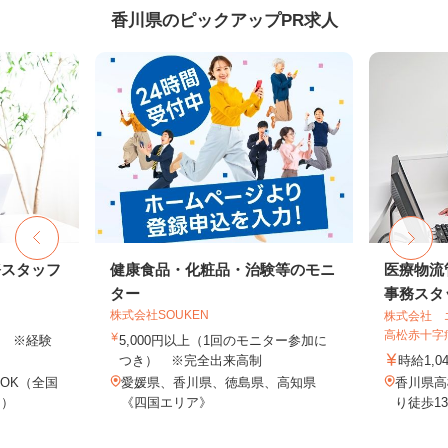
香川県のピックアップPR求人
務スタッフ
健康食品・化粧品・治験等のモニ
医療物流
ター
事務スタッ
株式会社SOUKEN
株式会社 
高松赤十字
以上 ※経験
5,000円以上（1回のモニター参加に
つき） ※完全出来高制
時給1,0
OK（全国
愛媛県、香川県、徳島県、高知県
香川県高
し）
《四国エリア》
り徒歩1