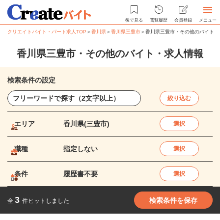
後で見る
閲覧履歴
会員登録
メニュー
クリエイトバイト・パート求人TOP
＞
香川県
＞
香川県三豊市
＞
香川県三豊市・その他のバイト・
香川県三豊市・その他のバイト・求人情報
検索条件の設定
絞り込む
エリア
香川県(三豊市)
選択
職種
指定しない
選択
条件
履歴書不要
選択
3
検索条件を保存
全
件ヒットしました