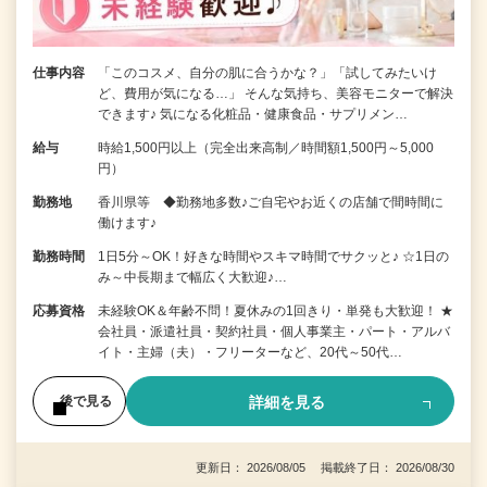
仕事内容
「このコスメ、自分の肌に合うかな？」「試してみたいけ
ど、費用が気になる…」 そんな気持ち、美容モニターで解決
できます♪ 気になる化粧品・健康食品・サプリメン…
給与
時給1,500円以上（完全出来高制／時間額1,500円～5,000
円）
勤務地
香川県等 ◆勤務地多数♪ご自宅やお近くの店舗で間時間に
働けます♪
勤務時間
1日5分～OK！好きな時間やスキマ時間でサクッと♪ ☆1日の
み～中長期まで幅広く大歓迎♪…
応募資格
未経験OK＆年齢不問！夏休みの1回きり・単発も大歓迎！ ★
会社員・派遣社員・契約社員・個人事業主・パート・アルバ
イト・主婦（夫）・フリーターなど、20代～50代…
詳細を見る
後で見る
更新日： 2026/08/05 掲載終了日： 2026/08/30