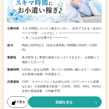
仕事内容
スキマ時間にコツコツ稼ぎたい方へ。 自宅でできる・自分の
ペースでOK・ノルマなし！ ━━━━━━━━━━━━━━
━ ▼ こんなお仕事です ━━━━━…
給与
時給1,500円以上（完全出来高制／時間額1,500円～5,000
円）
勤務地
香川県等【ご希望の地域でオシゴトできます♪ お気軽にご
相談ください！】
勤務時間
1日5分～好きな時間、空いている時間に働けます！ ☆1回の
みの単発や短期～中長期まで…
応募資格
◎PC・スマートフォンをお持ちの方（※アンケートに必要
なため） ◎未経験者大歓迎！ ◎20代、30代、40代、50代の
女性の登録多数 ◎年齢不問
詳細を見る
後で見る