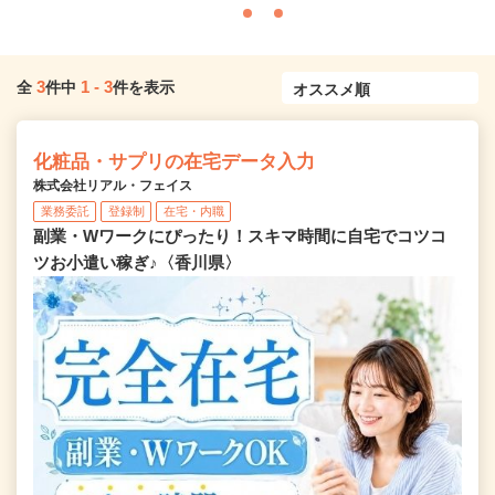
3
1
-
3
全
件中
件を表示
化粧品・サプリの在宅データ入力
株式会社リアル・フェイス
業務委託
登録制
在宅・内職
副業・Wワークにぴったり！スキマ時間に自宅でコツコ
ツお小遣い稼ぎ♪〈香川県〉