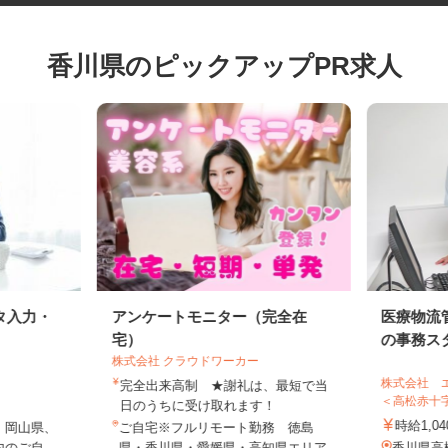
香川県のピックアップPR求人
タ入力・
アンケートモニター（完全在
医療物
宅）
の事務ス
株式会社 クラウドワーカー
株式会社
完全出来高制 ★謝礼は、最短で当
＜高松赤
日のうちに受け取れます！
時給1