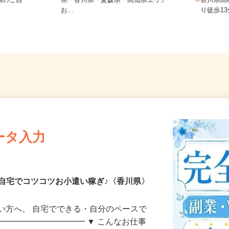
、岡山県、
ご自宅※フルリモート勤務 徳島
内のご自
県・香川県・愛媛県・高知県エリア
香川県
お...
り徒歩
ータ入力
自宅でコツコツお小遣い稼ぎ♪〈香川県〉
い方へ。 自宅でできる・自分のペースで