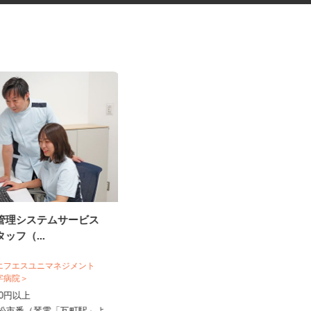
流管理システムサービス
ネットショップのデータ入力・
タッフ（...
商品登録および発...
合同会社Re Start
 エフエスユニマネジメント
十字病院＞
完全出来高制
,040円以上