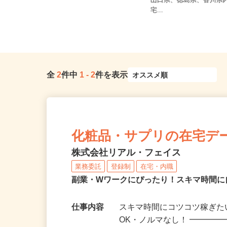
鳥取県、島根県、広島県
香川県高松市番（琴電「瓦町駅」よ
山口県、徳島県、香川県
り徒歩13分）
宅...
全
2
件中
1
-
2
件を表示
化粧品・サプリの在宅デ
株式会社リアル・フェイス
業務委託
登録制
在宅・内職
副業・Wワークにぴったり！スキマ時間に
仕事内容
スキマ時間にコツコツ稼ぎた