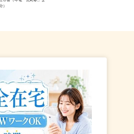
鳥取県、島根県、広島県、岡山県、
高松市番（琴電「瓦町駅」よ
山口県、徳島県、香川県内のご自
13分）
宅...