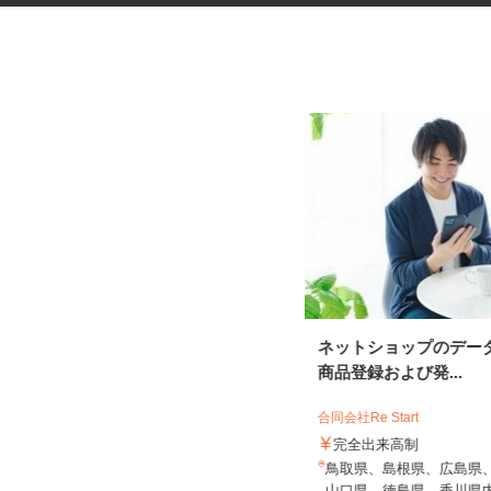
医療物流管理システムサービス
ネットショップのデー
の事務スタッフ（...
商品登録および発...
合同会社Re Start
株式会社 エフエスユニマネジメント
＜高松赤十字病院＞
完全出来高制
時給1,040円以上