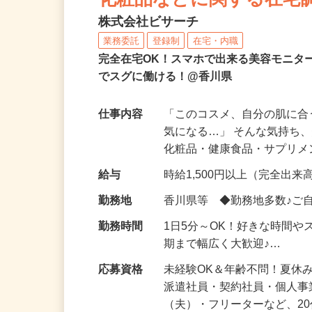
化粧品などに関する在宅
株式会社ビサーチ
業務委託
登録制
在宅・内職
完全在宅OK！スマホで出来る美容モニタ
でスグに働ける！@香川県
仕事内容
「このコスメ、自分の肌に
気になる…」 そんな気持ち
化粧品・健康食品・サプリ
給与
時給1,500円以上（完全出来高
勤務地
香川県等 ◆勤務地多数♪ご
勤務時間
1日5分～OK！好きな時間や
期まで幅広く大歓迎♪…
応募資格
未経験OK＆年齢不問！夏休