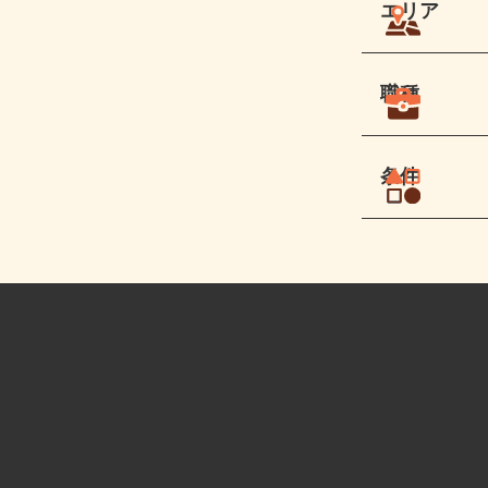
エリア
職種
条件