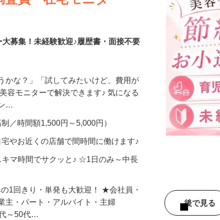
調査員・在宅モニター
ー大募集！未経験歓迎♪履歴書・面接不要
合うかな？」「試してみたいけど、費用が
、美容モニターで解決できます♪ 気になる
メン…
制／時間額1,500円～5,000円）
自宅やお近くの店舗で間時間に働けます♪
スキマ時間でサクッと♪ ☆1日のみ～中長
みの1回きり・単発も大歓迎！ ★会社員・